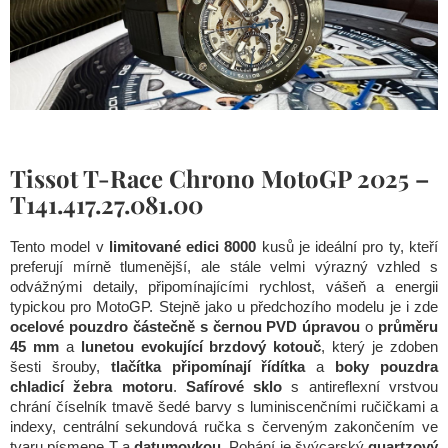
Tissot T-Race Chrono MotoGP 2025 –
T141.417.27.081.00
Tento model v
limitované edici 8000
kusů je ideální pro ty, kteří
preferují mírně tlumenější, ale stále velmi výrazný vzhled s
odvážnými detaily, připomínajícími rychlost, vášeň a energii
typickou pro MotoGP. Stejně jako u předchozího modelu je i zde
ocelové pouzdro částečně s černou PVD úpravou
o
průměru
45 mm
a
lunetou evokující brzdový kotouč
, který je zdoben
šesti šrouby,
tlačítka připomínají řídítka
a
boky pouzdra
chladicí žebra motoru
.
Safírové sklo
s antireflexní vrstvou
chrání číselník tmavě šedé barvy s luminiscenčními ručičkami a
indexy, centrální sekundová ručka s červeným zakončením ve
tvaru písmene T a
datumovkou
. Pohání je švýcarský
quartzový