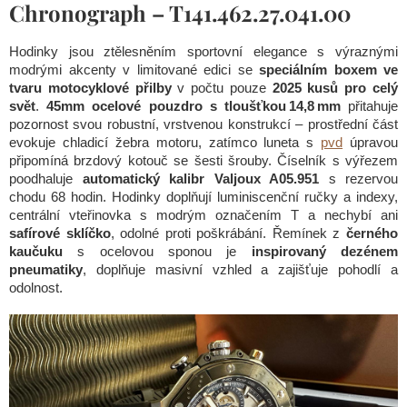
Chronograph – T141.462.27.041.00
Hodinky jsou ztělesněním sportovní elegance s výraznými
modrými akcenty v limitované edici se
speciálním boxem ve
tvaru motocyklové přilby
v počtu pouze
2025 kusů pro celý
svět
.
45mm ocelové pouzdro s tloušťkou 14,8 mm
přitahuje
pozornost svou robustní, vrstvenou konstrukcí – prostřední část
evokuje chladicí žebra motoru, zatímco luneta s
pvd
úpravou
připomíná brzdový kotouč se šesti šrouby. Číselník s výřezem
poodhaluje
automatický kalibr Valjoux A05.951
s rezervou
chodu 68 hodin. Hodinky doplňují luminiscenční ručky a indexy,
centrální vteřinovka s modrým označením T a nechybí ani
safírové sklíčko
, odolné proti poškrábání. Řemínek z
černého
kaučuku
s ocelovou sponou je
inspirovaný dezénem
pneumatiky
, doplňuje masivní vzhled a zajišťuje pohodlí a
odolnost.