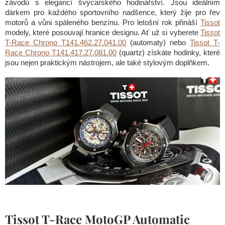
závodů s elegancí švýcarského hodinářství. Jsou ideálním
dárkem pro každého sportovního nadšence, který žije pro řev
motorů a vůni spáleného benzínu. Pro letošní rok přináší
Tissot
modely, které posouvají hranice designu. Ať už si vyberete
Tissot
T-Race Chrono T141.462.27.041.00
(automaty) nebo
Tissot T-
Race Chrono T141.417.27.081.00
(quartz) získáte hodinky, které
jsou nejen praktickým nástrojem, ale také stylovým doplňkem.
Tissot T‑Race MotoGP Automatic