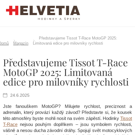
Přejít
na
obsah
Představujeme Tissot T-Race MotoGP 2025:
Domů
Magazín
Limitovaná edice pro milovníky rychlosti
Představujeme Tissot T-Race
MotoGP 2025: Limitovaná
edice pro milovníky rychlosti
24.6.2025
Jste fanouškem MotoGP? Milujete rychlost, preciznost a
adrenalin, který provází každý závod? Představte si, že kousek
této atmosféry byste mohli nosit na svém zápěstí. Hodinky
Tissot
T-Race
nejsou pouhým doplňkem – jsou symbolem rychlosti,
vášně a nesou ducha závodní dráhy. Spojují svět motocyklových