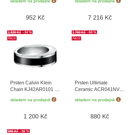
skladem na prodejně
skladem na prodejně
možnost výměny do 90
t
dní
ů
952 Kč
7 216 Kč
1 830 Kč
–34 %
1 760 Kč
–50 %
Akce
Akce
Prsten Calvin Klein
Prsten Ultimate
Chain KJ42AR0101
+
Ceramic ACR041NV
+
možnost výměny do 90
možnost výměny do 90
skladem na prodejně
skladem na prodejně
dní
dní
1 200 Kč
880 Kč
695 Kč
–56 %