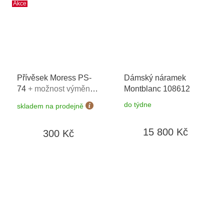
Akce
Přívěsek Moress PS-
Dámský náramek
74
+ možnost výměny
Montblanc 108612
do 90 dní
do týdne
skladem na prodejně
15 800 Kč
300 Kč