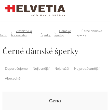
Přejít
na
obsah
Zlatnictví a
Dámské
Černé dámské
Domů
hodinářství
Šperky
šperky
šperky
Černé dámské šperky
Ř
a
Doporučujeme
Nejlevnější
Nejdražší
Nejprodávanější
z
e
Abecedně
n
í
p
r
Cena
o