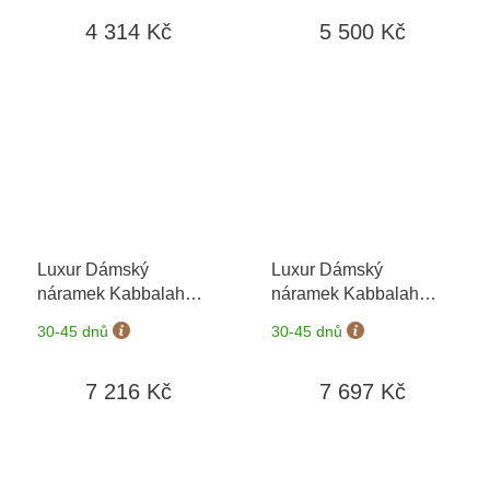
dní
dní
4 314 Kč
5 500 Kč
Luxur Dámský
Luxur Dámský
náramek Kabbalah
náramek Kabbalah
6640009-9-0-1
+
6690005-9-0-1
+
30-45 dnů
30-45 dnů
možnost výměny do 90
možnost výměny do 90
dní
dní
7 216 Kč
7 697 Kč