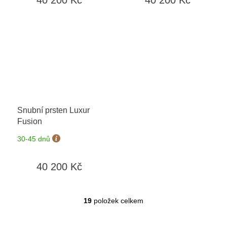
Snubní prsten Luxur
Fusion
30-45 dnů
40 200 Kč
19
položek celkem
O
v
l