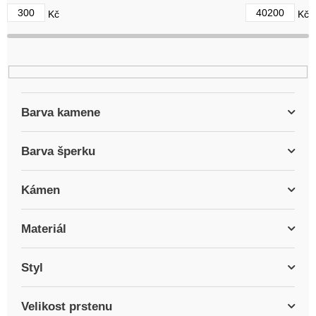
d
300
40200
Kč
Kč
u
k
t
ů
Barva kamene
Barva šperku
Kámen
Materiál
Styl
Velikost prstenu