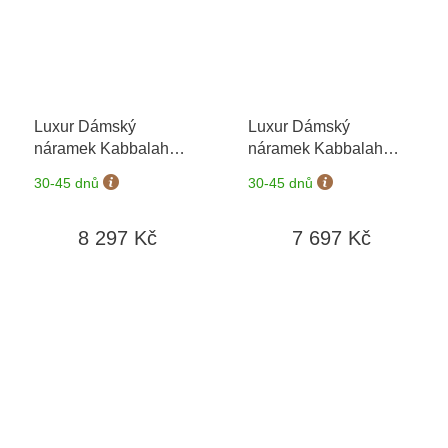
Luxur Dámský
Luxur Dámský
náramek Kabbalah
náramek Kabbalah
6690006-9-0-1
+
6690007-9-0-1
+
30-45 dnů
30-45 dnů
možnost výměny do 90
možnost výměny do 90
dní
dní
8 297 Kč
7 697 Kč