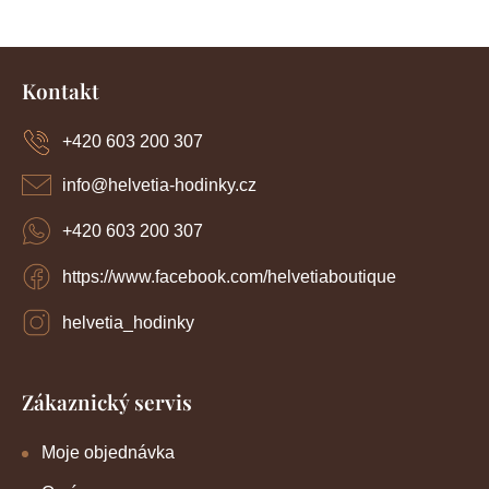
á
d
Z
a
c
á
Kontakt
í
p
p
a
r
+420 603 200 307
t
v
í
k
info
@
helvetia-hodinky.cz
y
v
+420 603 200 307
ý
p
https://www.facebook.com/helvetiaboutique
i
s
u
helvetia_hodinky
Zákaznický servis
Moje objednávka