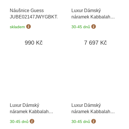
Náušnice Guess
Luxur Dámský
JUBE02147JWYGBKT/U
náramek Kabbalah
6640005-9-0-1
+
skladem
30-45 dnů
možnost výměny do 90
dní
990 Kč
7 697 Kč
Luxur Dámský
Luxur Dámský
náramek Kabbalah
náramek Kabbalah
6640006-9-0-1
+
6640007-9-0-1
+
30-45 dnů
30-45 dnů
možnost výměny do 90
možnost výměny do 90