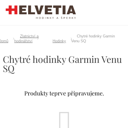
Přejít
na
obsah
Zlatnictví a
Chytré hodinky Garmin
Domů
hodinářství
Hodinky
Venu SQ
Chytré hodinky Garmin Venu
SQ
Produkty teprve připravujeme.