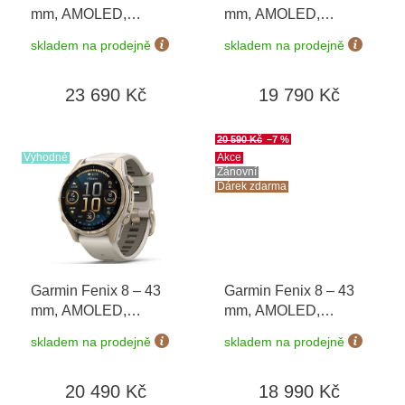
d
mm, AMOLED,
mm, AMOLED,
u
Sapphire, Soft Gold /
Sapphire, Carbon grey
k
skladem na prodejně
skladem na prodejně
Limestone 010-02903-
DLC titanium, Black /
t
40 + náhradní řemínek
Pebble grey 010-
ů
23 690 Kč
19 790 Kč
+ Topo Czech PRO
02903-21
Voucher + náušnice
Guess JUBE01423 v
20 590 Kč
–7 %
hodnotě 1790 Kč
Výhodné
Akce
Zánovní
Dárek zdarma
Garmin Fenix 8 – 43
Garmin Fenix 8 – 43
mm, AMOLED,
mm, AMOLED,
Sapphire, Soft Gold /
Sapphire, Carbon grey
skladem na prodejně
skladem na prodejně
Fog grey 010-02903-
DLC titanium, Black /
11
Pebble grey 010-
20 490 Kč
18 990 Kč
02903-21 ZÁNOVNÍ
+