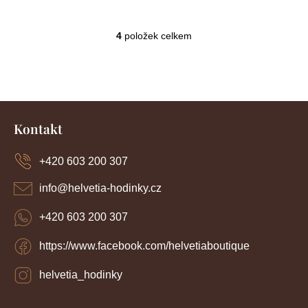
Topo Czech PRO
Voucher
4
položek celkem
O
v
l
á
d
Z
a
c
á
Kontakt
í
p
p
a
r
+420 603 200 307
t
v
í
k
info
@
helvetia-hodinky.cz
y
v
+420 603 200 307
ý
p
https://www.facebook.com/helvetiaboutique
i
s
u
helvetia_hodinky