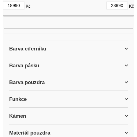
d
18990
23690
Kč
Kč
u
k
t
ů
Barva ciferníku
Barva pásku
Barva pouzdra
Funkce
Kámen
Materiál pouzdra