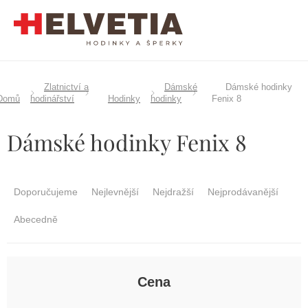
Přejít
na
obsah
Zlatnictví a
Dámské
Dámské hodinky
Domů
hodinářství
Hodinky
hodinky
Fenix 8
Dámské hodinky Fenix 8
Ř
a
Doporučujeme
Nejlevnější
Nejdražší
Nejprodávanější
z
e
Abecedně
n
í
p
r
Cena
o