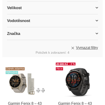
Velikost
Vodotěsnost
Značka
Vymazat filtry
Položek k zobrazení:
4
V
20 590 Kč
–3 %
ý
Dárek zdarma
Akce
Výhodné
p
i
s
p
r
o
Garmin Fenix 8 – 43
Garmin Fenix 8 – 43