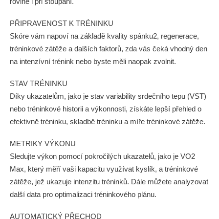
rovině i při stoupání.
PŘIPRAVENOST K TRÉNINKU
Skóre vám napoví na základě kvality spánku2, regenerace,
tréninkové zátěže a dalších faktorů, zda vás čeká vhodný den
na intenzívní trénink nebo byste měli naopak zvolnit.
STAV TRÉNINKU
Díky ukazatelům, jako je stav variability srdečního tepu (VST)
nebo tréninkové historii a výkonnosti, získáte lepší přehled o
efektivně tréninku, skladbě tréninku a míře tréninkové zátěže.
METRIKY VÝKONU
Sledujte výkon pomocí pokročilých ukazatelů, jako je VO2
Max, který měří vaši kapacitu využívat kyslík, a tréninkové
zátěže, jež ukazuje intenzitu tréninků. Dále můžete analyzovat
další data pro optimalizaci tréninkového plánu.
AUTOMATICKÝ PŘECHOD