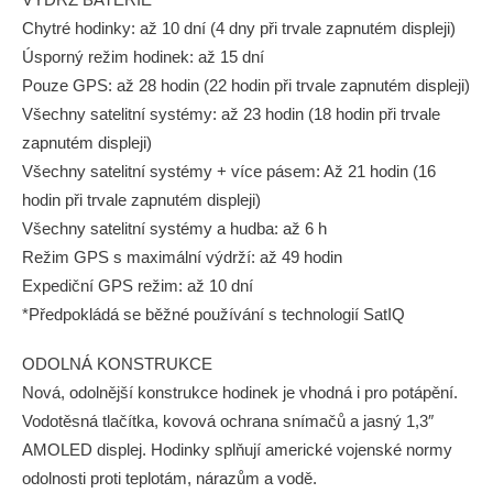
Chytré hodinky: až 10 dní (4 dny při trvale zapnutém displeji)
Úsporný režim hodinek: až 15 dní
Pouze GPS: až 28 hodin (22 hodin při trvale zapnutém displeji)
Všechny satelitní systémy: až 23 hodin (18 hodin při trvale
zapnutém displeji)
Všechny satelitní systémy + více pásem: Až 21 hodin (16
hodin při trvale zapnutém displeji)
Všechny satelitní systémy a hudba: až 6 h
Režim GPS s maximální výdrží: až 49 hodin
Expediční GPS režim: až 10 dní
*Předpokládá se běžné používání s technologií SatIQ
ODOLNÁ KONSTRUKCE
Nová, odolnější konstrukce hodinek je vhodná i pro potápění.
Vodotěsná tlačítka, kovová ochrana snímačů a jasný 1,3″
AMOLED displej. Hodinky splňují americké vojenské normy
odolnosti proti teplotám, nárazům a vodě.