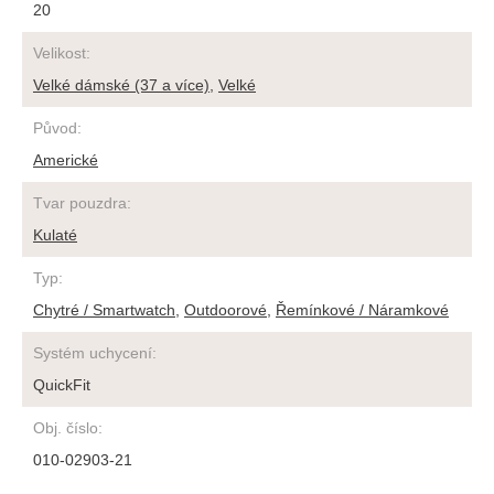
20
Velikost
:
Velké dámské (37 a více)
,
Velké
Původ
:
Americké
Tvar pouzdra
:
Kulaté
Typ
:
Chytré / Smartwatch
,
Outdoorové
,
Řemínkové / Náramkové
Systém uchycení
:
QuickFit
Obj. číslo
:
010-02903-21