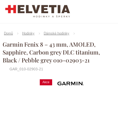
Přejít
na
obsah
Domů
Hodinky
Dámské hodinky
Garmin Fenix 8 – 43 mm, AMOLED,
Sapphire, Carbon grey DLC titanium,
Black / Pebble grey 010-02903-21
GAR_010-02903-21
Akce
Značka:
Garmin