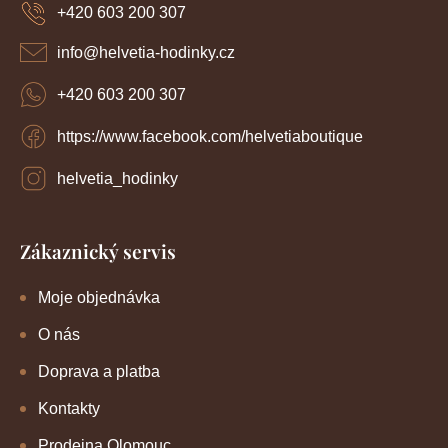
a
+420 603 200 307
t
í
info
@
helvetia-hodinky.cz
+420 603 200 307
https://www.facebook.com/helvetiaboutique
helvetia_hodinky
Zákaznický servis
Moje objednávka
O nás
Doprava a platba
Kontakty
Prodejna Olomouc