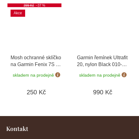
399 Kč
–37 %
Akce
Mosh ochranné sklíčko
Garmin řemínek Ultrafit
na Garmin Fenix 7S
+
20, nylon Black 010-
mikrovláknový hadřík
13306-00
skladem na prodejně
skladem na prodejně
250 Kč
990 Kč
Z
á
Kontakt
p