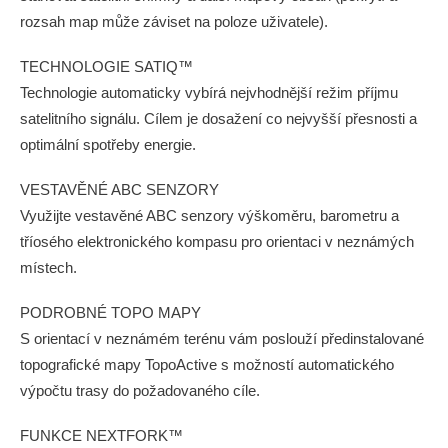
rozsah map může záviset na poloze uživatele).
TECHNOLOGIE SATIQ™
Technologie automaticky vybírá nejvhodnější režim příjmu
satelitního signálu. Cílem je dosažení co nejvyšší přesnosti a
optimální spotřeby energie.
VESTAVĚNÉ ABC SENZORY
Využijte vestavěné ABC senzory výškoměru, barometru a
tříosého elektronického kompasu pro orientaci v neznámých
místech.
PODROBNÉ TOPO MAPY
S orientací v neznámém terénu vám poslouží předinstalované
topografické mapy TopoActive s možností automatického
výpočtu trasy do požadovaného cíle.
FUNKCE NEXTFORK™