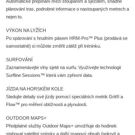
Automatické přepínání mezi stoupáním a sjezdem, snadné
plánování tras, podrobné informace o nastoupaných metrech a
nejen to.
VÝKON NA LYŽÍCH
Po spárování s hrudním pásem HRM-Pro™ Plus (prodává se
samostatně) si můžete změřit zátěž při tréninku.
SURFOVÁNÍ
Zaznamenávejte vlny sjeté na surfu. Využívejte technologii
Surfline Sessions™ která vám zpřesní data.
JÍZDA NA HORSKÉM KOLE
Sledujte detaily své jízdy pomocí speciálních metrik Grit® a
Flow™ pro měření obtížnosti a plynulosti.
OUTDOOR MAPS+
Předplatné služby Outdoor Maps+ umožňuje do hodinek
stahovat satelitní snímky a další mapový obsah (pokrytí a