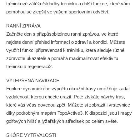
tréninkové zátěže/skladby tréninku a další funkce, které vám
pomohou se zlepšit ve vašem sportovním odvětví.
RANNÍ ZPRÁVA
Začněte den s přizpůsobitelnou ranní zprávou, ve které
najdete denní přehled informací o zdraví a kondici. Můžete
využít i funkci připravenosti k tréninku, která sleduje různé
zdravotní ukazatele a pomáhá maximalizovat efektivitu
tréninku a regeneraci2.
VYLEPŠENÁ NAVIGACE
Funkce dynamického výpočtu okružní trasy umožňuje zadat
vzdálenost, kterou chcete urazit. Poté získáte návrhy tras,
které vás včas dovedou zpět. Můžete si zobrazit i vrstevnice
díky podrobným mapám TopoActive3. K dispozici jsou i mapy
golfových hřišť a lyžařských středisek po celém světě.
SKÓRE VYTRVALOSTI