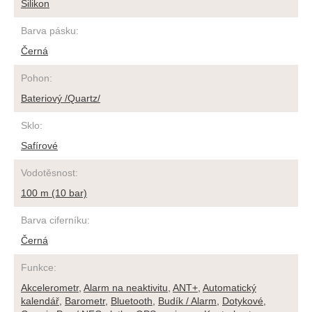
Silikon
Barva pásku
:
Černá
Pohon
:
Bateriový /Quartz/
Sklo
:
Safírové
Vodotěsnost
:
100 m (10 bar)
Barva ciferníku
:
Černá
Funkce
:
Akcelerometr
,
Alarm na neaktivitu
,
ANT+
,
Automatický
kalendář
,
Barometr
,
Bluetooth
,
Budík / Alarm
,
Dotykové
,