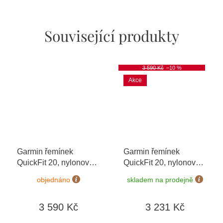
Související produkty
3 590 Kč
–10 %
Akce
Garmin řemínek
Garmin řemínek
QuickFit 20, nylonový,
QuickFit 20, nylonový,
černý, černá přezka
černý, růžovozlatá
objednáno
skladem na prodejně
přezka
3 590 Kč
3 231 Kč