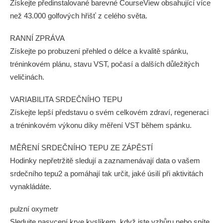
Získejte předinstalované barevné CourseView obsahující více
než 43.000 golfových hřišť z celého světa.
RANNÍ ZPRÁVA
Získejte po probuzení přehled o délce a kvalitě spánku,
tréninkovém plánu, stavu VST, počasí a dalších důležitých
veličinách.
VARIABILITA SRDEČNÍHO TEPU
Získejte lepší představu o svém celkovém zdraví, regeneraci
a tréninkovém výkonu díky měření VST během spánku.
MĚŘENÍ SRDEČNÍHO TEPU ZE ZÁPĚSTÍ
Hodinky nepřetržitě sledují a zaznamenávají data o vašem
srdečního tepu2 a pomáhají tak určit, jaké úsilí při aktivitách
vynakládáte.
pulzní oxymetr
Sledujte nasycení krve kyslíkem, když jste vzhůru nebo spíte.