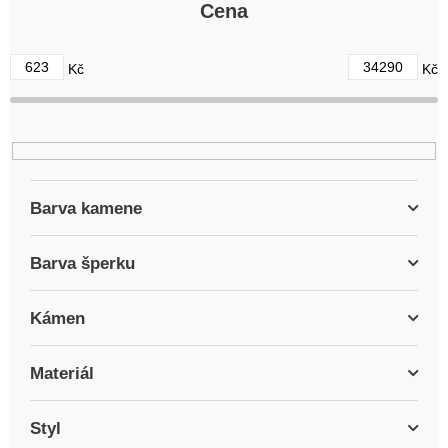
r
Cena
o
d
623
34290
Kč
Kč
u
k
t
ů
Barva kamene
Barva šperku
Kámen
Materiál
Styl