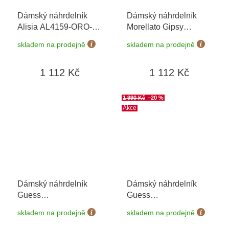
Dámský náhrdelník
Dámský náhrdelník
Alisia AL4159-ORO-
Morellato Gipsy
AVVENTURINA
SAQG04
skladem na prodejně
skladem na prodejně
1 112 Kč
1 112 Kč
1 990 Kč
–20 %
Akce
Dámský náhrdelník
Dámský náhrdelník
Guess
Guess
JUBN06047JWRHT
JUBN03274JWYGT/U
skladem na prodejně
skladem na prodejně