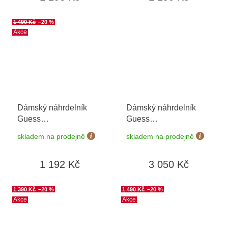
1 490 Kč
–20 %
Akce
Dámský náhrdelník
Dámský náhrdelník
Guess
Guess
JUBN04080JWRHT/U
JUBN06278JWYGT
skladem na prodejně
skladem na prodejně
1 192 Kč
3 050 Kč
1 390 Kč
–20 %
1 490 Kč
–20 %
Akce
Akce