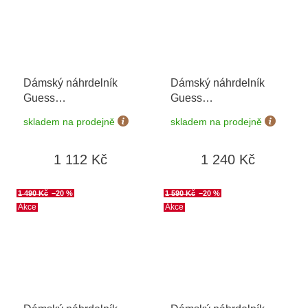
Dámský náhrdelník
Dámský náhrdelník
Guess
Guess
JUBN04162JWRHT/U
JUBN05107JWRHT/U
skladem na prodejně
skladem na prodejně
1 112 Kč
1 240 Kč
1 490 Kč
–20 %
1 590 Kč
–20 %
Akce
Akce