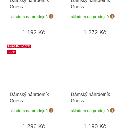
Dámský náhrdelník
Dámský náhrdelník
Guess
Guess
JUBN03398JWYGT/U
JUBN04052JWYGWHT/U
skladem na prodejně
skladem na prodejně
1 192 Kč
1 272 Kč
1 490 Kč
–13 %
Akce
Dámský náhrdelník
Dámský náhrdelník
Guess
Guess
JUBN04068JWRHT/U
JUBN06148JWYGT/U
skladem na prodejně
skladem na prodejně
1 296 Kč
1 190 Kč