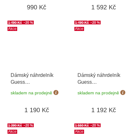
990 Kč
1 592 Kč
1 490 Kč
–20 %
1 490 Kč
–20 %
Akce
Akce
Dámský náhrdelník
Dámský náhrdelník
Guess
Guess
JUBN04080JWYGT/U
JUBN04030JWRHT/U
skladem na prodejně
skladem na prodejně
1 190 Kč
1 192 Kč
1 390 Kč
–20 %
1 550 Kč
–20 %
Akce
Akce