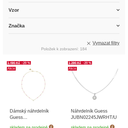
Vzor
Značka
Vymazat filtry
Položek k zobrazení:
184
V
1 490 Kč
–20 %
1 290 Kč
–20 %
ý
Akce
Akce
p
i
s
p
r
o
Dámský náhrdelník
Náhrdelník Guess
d
Guess
JUBN02245JWRHT/U
u
JUBN03073JWYGLRT/U
k
skladem na prodejně
skladem na prodejně