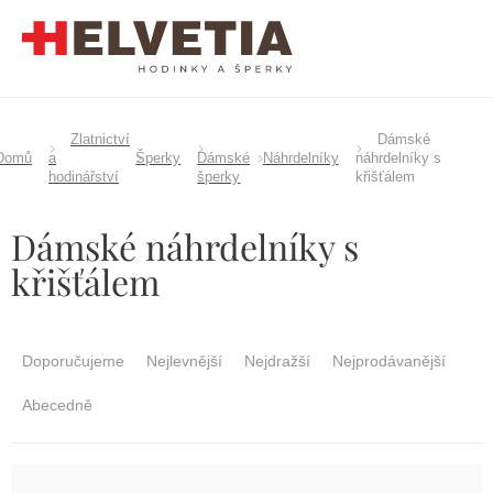
Přejít
na
obsah
Zlatnictví
Dámské
Domů
a
Šperky
Dámské
Náhrdelníky
náhrdelníky s
hodinářství
šperky
křišťálem
Dámské náhrdelníky s
křišťálem
Ř
a
Doporučujeme
Nejlevnější
Nejdražší
Nejprodávanější
z
e
Abecedně
n
í
p