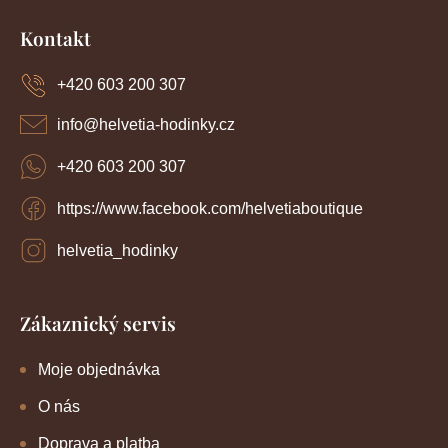
Z
p
o
r
á
Kontakt
v
p
v
k
a
y
+420 603 200 307
á
t
v
í
n
ý
info
@
helvetia-hodinky.cz
p
í
i
+420 603 200 307
s
u
https://www.facebook.com/helvetiaboutique
helvetia_hodinky
Zákaznický servis
Moje objednávka
O nás
Doprava a platba