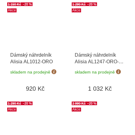
1 150 Kč
–20 %
1 290 Kč
–20 %
Akce
Akce
Dámský náhrdelník
Dámský náhrdelník
Alisia AL1012-ORO
Alisia AL1247-ORO-
BIANCO
skladem na prodejně
skladem na prodejně
920 Kč
1 032 Kč
1 290 Kč
–20 %
2 990 Kč
–20 %
Akce
Akce