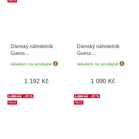
Akce
Dámský náhrdelník
Dámský náhrdelník
Guess
Guess
JUBN03073JWYGGNT/U
JUBN06087JWRHT/U
skladem na prodejně
skladem na prodejně
1 192 Kč
1 090 Kč
1 390 Kč
–20 %
1 390 Kč
–20 %
Akce
Akce