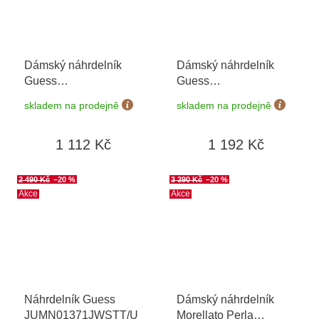
Dámský náhrdelník
Dámský náhrdelník
Guess
Guess
JUBN04146JWRHT/U
JUBN03241JWYGT/U
skladem na prodejně
skladem na prodejně
1 112 Kč
1 192 Kč
2 490 Kč
–20 %
3 390 Kč
–20 %
Akce
Akce
Náhrdelník Guess
Dámský náhrdelník
JUMN01371JWSTT/U
Morellato Perla