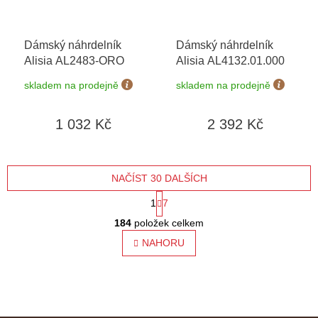
Dámský náhrdelník
Dámský náhrdelník
Alisia AL2483-ORO
Alisia AL4132.01.000
skladem na prodejně
skladem na prodejně
1 032 Kč
2 392 Kč
NAČÍST 30 DALŠÍCH
S
1
7
O
t
184
položek celkem
v
l
NAHORU
r
á
á
d
a
n
c
í
k