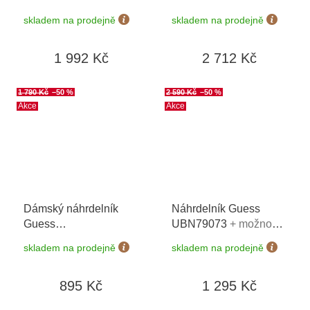
Essenziale SANH01
skladem na prodejně
skladem na prodejně
1 992 Kč
2 712 Kč
1 790 Kč
–50 %
2 590 Kč
–50 %
Akce
Akce
Dámský náhrdelník
Náhrdelník Guess
Guess
UBN79073
+ možnost
JUBN03099JWYGT/U
výměny do 90 dní
skladem na prodejně
skladem na prodejně
895 Kč
1 295 Kč