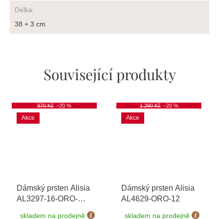
Délka
:
38 + 3 cm
Související produkty
970 Kč
–20 %
1 290 Kč
–20 %
Akce
Akce
Dámský prsten Alisia
Dámský prsten Alisia
AL3297-16-ORO-
AL4629-ORO-12
PERLA
skladem na prodejně
skladem na prodejně