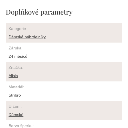
Doplňkové parametry
Kategorie
:
Dámské náhrdelníky
Záruka
:
24 měsíců
Značka
:
Alisia
Materiál
:
Stříbro
Určení
:
Dámské
Barva šperku
: