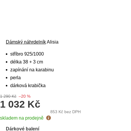
Dámský náhrdelník
Alisia
stříbro 925/1000
délka 38 + 3 cm
zapínání na karabinu
perla
dárková krabička
1 290 Kč
–20 %
1 032 Kč
853 Kč
bez DPH
Měrná
skladem na prodejně
cena:
Dárkové balení