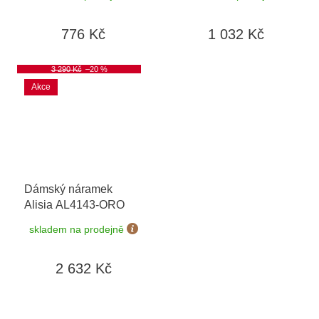
776 Kč
1 032 Kč
3 290 Kč
–20 %
Akce
Dámský náramek
Alisia AL4143-ORO
skladem na prodejně
2 632 Kč