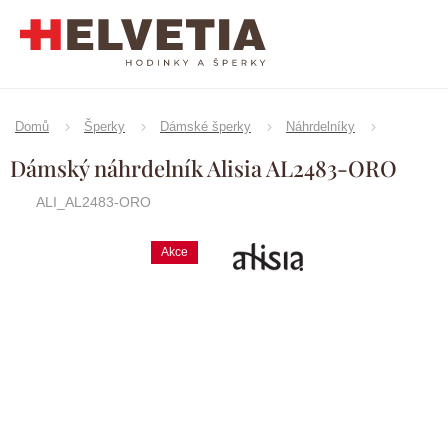
Přejít
na
obsah
Domů
Šperky
Dámské šperky
Náhrdelníky
Dámský náhrdelník Alisia AL2483-ORO
ALI_AL2483-ORO
Akce
Značka:
Alisia