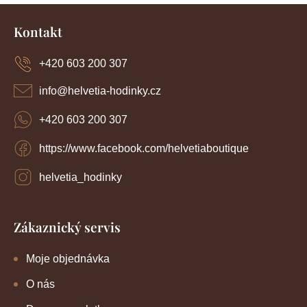
Z
á
Kontakt
p
a
+420 603 200 307
t
í
info
@
helvetia-hodinky.cz
+420 603 200 307
https://www.facebook.com/helvetiaboutique
helvetia_hodinky
Zákaznický servis
Moje objednávka
O nás