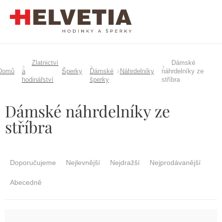
Přejít
na
obsah
Zlatnictví
Dámské
Domů
a
Šperky
Dámské
Náhrdelníky
náhrdelníky ze
hodinářství
šperky
stříbra
Dámské náhrdelníky ze
stříbra
Ř
a
Doporučujeme
Nejlevnější
Nejdražší
Nejprodávanější
z
e
Abecedně
n
í
p