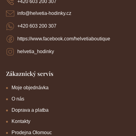
r
+420 603 200 307
t
v
í
k
info
@
helvetia-hodinky.cz
y
v
+420 603 200 307
ý
p
https://www.facebook.com/helvetiaboutique
i
s
u
helvetia_hodinky
Zákaznický servis
Moje objednávka
O nás
Doprava a platba
Kontakty
Prodejna Olomouc