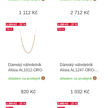
t
ů
1 112 Kč
2 712 Kč
1 150 Kč
–20 %
1 290 Kč
–20 %
Akce
Akce
Dámský náhrdelník
Dámský náhrdelník
Alisia AL1012-ORO
Alisia AL1247-ORO-
BIANCO
skladem na prodejně
skladem na prodejně
920 Kč
1 032 Kč
1 290 Kč
–20 %
2 990 Kč
–20 %