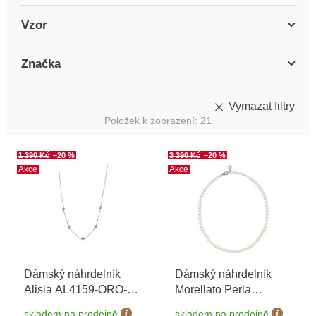
Vzor
Značka
Vymazat filtry
Položek k zobrazení:
21
V
1 390 Kč
–20 %
3 390 Kč
–20 %
ý
Akce
Akce
p
i
s
p
r
o
Dámský náhrdelník
Dámský náhrdelník
d
Alisia AL4159-ORO-
Morellato Perla
u
AVVENTURINA
Essenziale SANH01
k
skladem na prodejně
skladem na prodejně