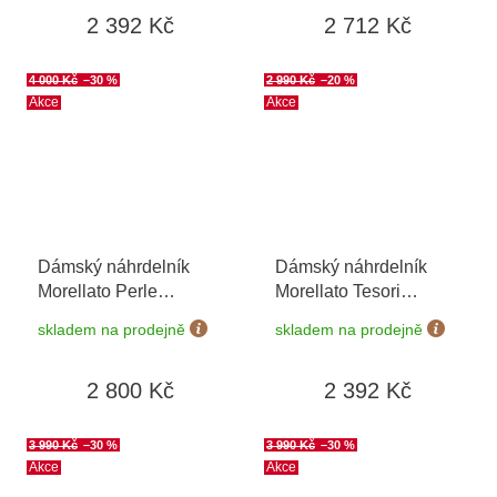
2 392 Kč
2 712 Kč
4 000 Kč
–30 %
2 990 Kč
–20 %
Akce
Akce
Dámský náhrdelník
Dámský náhrdelník
Morellato Perle
Morellato Tesori
SAWM01
SAIW117
skladem na prodejně
skladem na prodejně
2 800 Kč
2 392 Kč
3 990 Kč
–30 %
3 990 Kč
–30 %
Akce
Akce