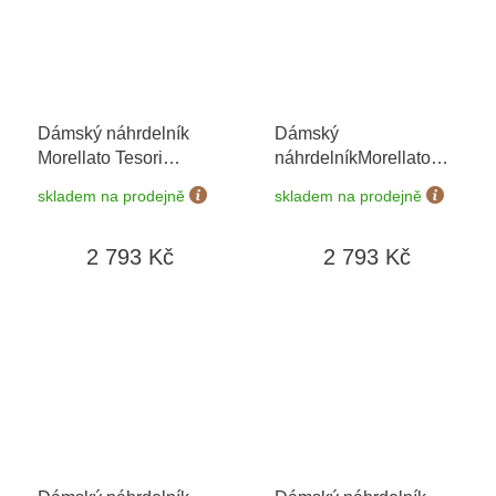
Dámský náhrdelník
Dámský
Morellato Tesori
náhrdelníkMorellato
SAIW207
Gemma SAKK105
skladem na prodejně
skladem na prodejně
2 793 Kč
2 793 Kč