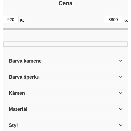
r
Cena
o
d
920
3800
Kč
Kč
u
k
t
ů
Barva kamene
Barva šperku
Kámen
Materiál
Styl