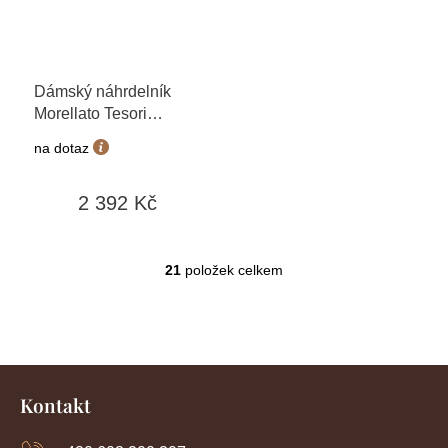
Dámský náhrdelník
Morellato Tesori
SAIW191
na dotaz
2 392 Kč
21
položek celkem
O
v
l
á
d
Z
a
c
á
Kontakt
í
p
p
a