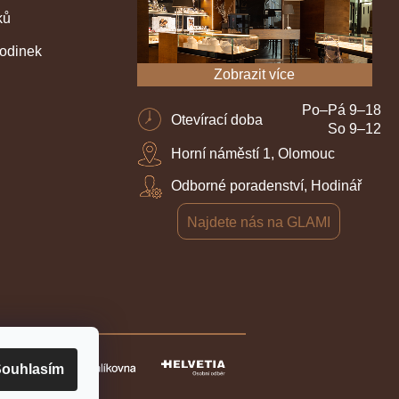
ků
hodinek
Zobrazit více
Po–Pá 9–18
Otevírací doba
So 9–12
Horní náměstí 1, Olomouc
Odborné poradenství, Hodinář
Najdete nás na GLAMI
ouhlasím