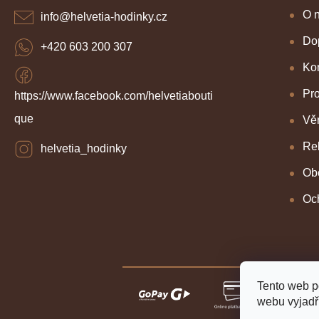
t
í
O 
info
@
helvetia-hodinky.cz
Dop
+420 603 200 307
Kon
Pr
https://www.facebook.com/helvetiabouti
que
Věr
Re
helvetia_hodinky
Ob
Oc
Tento web p
webu vyjadřu