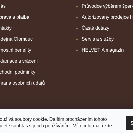
nás
Průvodce výběrem šper
rava a platba
Autorizovaný prodejce 
takty
Časté dotazy
odejna Olomouc
Servis a služby
nostní benefity
HELVETIA magazín
klamace a vrácení
chodní podmínky
hrana osobních údajů
oužívá soubory cookie. Dalším procházením tohoto
S
jete souhlas s jejich používáním.. Více informací
zde
.