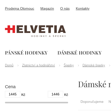
Přejít
na
Prodejna Olomouc
Magazín
O nás
Kontakty
obsah
PÁNSKÉ HODINKY
DÁMSKÉ HODINKY
Domů
Zlatnictví a hodinářství
Šperky
Dámské šperky
P
Dámské n
o
Cena
s
t
1445
1446
Ř
Kč
Kč
r
a
Doporučujeme
N
a
z
n