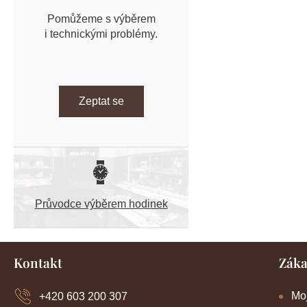
Pomůžeme s výběrem
i technickými problémy.
Zeptat se
Průvodce výběrem hodinek
Z
Kontakt
Záka
á
p
a
Mo
+420 603 200 307