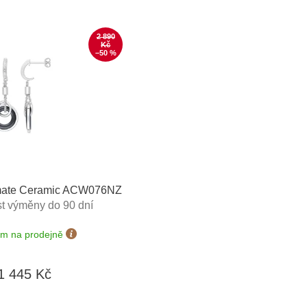
2 890
Kč
–50 %
imate Ceramic ACW076NZ
t výměny do 90 dní
em na prodejně
1 445 Kč