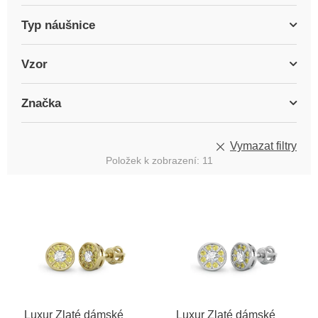
Typ náušnice
Vzor
Značka
Vymazat filtry
Položek k zobrazení:
11
V
ý
p
i
s
p
r
o
Luxur Zlaté dámské
Luxur Zlaté dámské