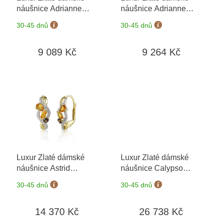
d
náušnice Adrianne
náušnice Adrianne
u
6630374-0-0-57
+
6680374-0-0-57
+
k
30-45 dnů
30-45 dnů
možnost výměny do 90
možnost výměny do 90
t
dní
dní
ů
9 089 Kč
9 264 Kč
Luxur Zlaté dámské
Luxur Zlaté dámské
náušnice Astrid
náušnice Calypso
3834747-5-0-80
3830368-2ZB0
+
30-45 dnů
30-45 dnů
možnost výměny do 90
dní
14 370 Kč
26 738 Kč