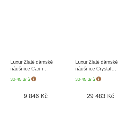
Luxur Zlaté dámské
Luxur Zlaté dámské
náušnice Carin
náušnice Crystal
6630281-0-0-57
+
3830804
+ možnost
30-45 dnů
30-45 dnů
možnost výměny do 90
výměny do 90 dní
dní
9 846 Kč
29 483 Kč