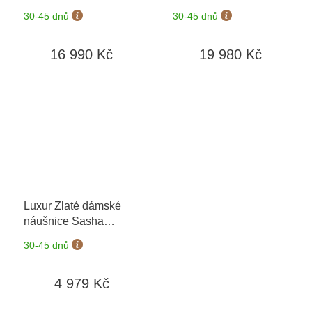
možnost výměny do 90
30-45 dnů
30-45 dnů
dní
16 990 Kč
19 980 Kč
Luxur Zlaté dámské
náušnice Sasha
6630597-0-0-77
30-45 dnů
4 979 Kč