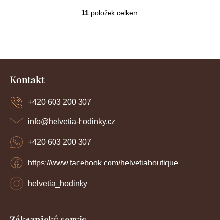
11
položek celkem
O
v
l
á
d
Z
a
c
á
Kontakt
í
p
p
a
r
+420 603 200 307
t
v
í
k
info
@
helvetia-hodinky.cz
y
v
+420 603 200 307
ý
p
https://www.facebook.com/helvetiaboutique
i
s
u
helvetia_hodinky
Zákaznický servis