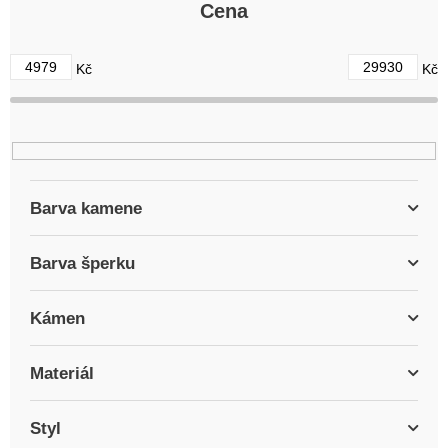
r
Cena
o
d
4979
29930
Kč
Kč
u
k
t
ů
Barva kamene
Barva šperku
Kámen
Materiál
Styl