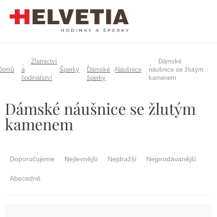
Přejít
na
obsah
Zlatnictví
Dámské
Domů
a
Šperky
Dámské
Náušnice
náušnice se žlutým
hodinářství
šperky
kamenem
Dámské náušnice se žlutým
kamenem
Ř
a
Doporučujeme
Nejlevnější
Nejdražší
Nejprodávanější
z
e
Abecedně
n
í
p