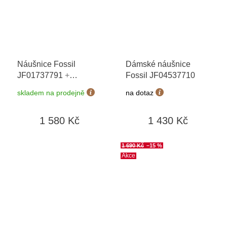
Náušnice Fossil
Dámské náušnice
JF01737791
+
Fossil JF04537710
možnost výměny do 90
skladem na prodejně
na dotaz
dní
1 580 Kč
1 430 Kč
1 690 Kč
–15 %
Akce