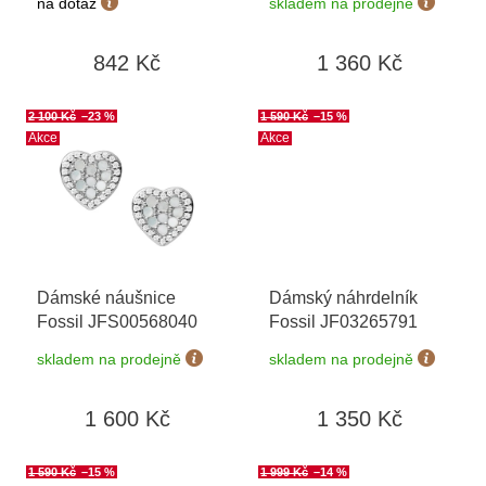
na dotaz
skladem na prodejně
t
ů
842 Kč
1 360 Kč
2 100 Kč
–23 %
1 590 Kč
–15 %
Akce
Akce
Dámské náušnice
Dámský náhrdelník
Fossil JFS00568040
Fossil JF03265791
skladem na prodejně
skladem na prodejně
1 600 Kč
1 350 Kč
1 590 Kč
–15 %
1 999 Kč
–14 %