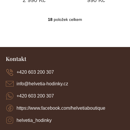
18
položek celkem
O
v
l
á
d
Z
a
c
á
Kontakt
í
p
p
a
r
+420 603 200 307
t
v
í
k
info
@
helvetia-hodinky.cz
y
v
+420 603 200 307
ý
p
https://www.facebook.com/helvetiaboutique
i
s
u
helvetia_hodinky