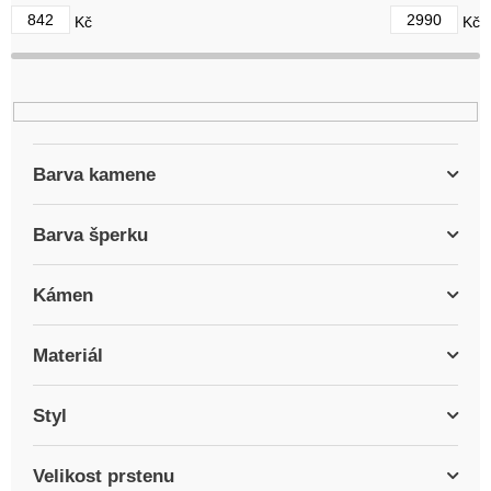
d
842
2990
Kč
Kč
u
k
t
ů
Barva kamene
Barva šperku
Kámen
Materiál
Styl
Velikost prstenu