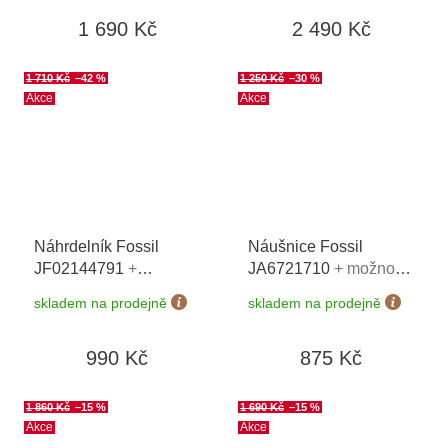
1 690 Kč
2 490 Kč
1 710 Kč
–42 %
1 250 Kč
–30 %
Akce
Akce
Náhrdelník Fossil
Náušnice Fossil
JF02144791
+
JA6721710
+ možnost
možnost výměny do 90
výměny do 90 dní
skladem na prodejně
skladem na prodejně
dní
990 Kč
875 Kč
1 860 Kč
–15 %
1 690 Kč
–15 %
Akce
Akce