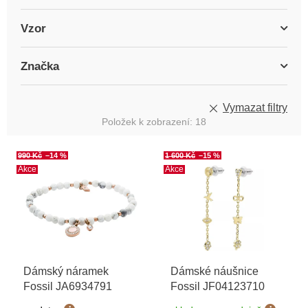
Vzor
Značka
Vymazat filtry
Položek k zobrazení:
18
V
990 Kč
–14 %
1 600 Kč
–15 %
ý
Akce
Akce
p
i
s
p
r
o
Dámský náramek
Dámské náušnice
d
Fossil JA6934791
Fossil JF04123710
u
k