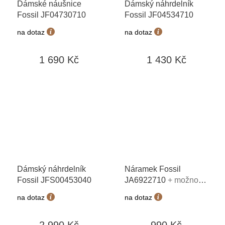
Dámské náušnice
Dámský náhrdelník
Fossil JF04730710
Fossil JF04534710
na dotaz
na dotaz
1 690 Kč
1 430 Kč
Dámský náhrdelník
Náramek Fossil
Fossil JFS00453040
JA6922710
+ možnost
výměny do 90 dní
na dotaz
na dotaz
2 990 Kč
990 Kč