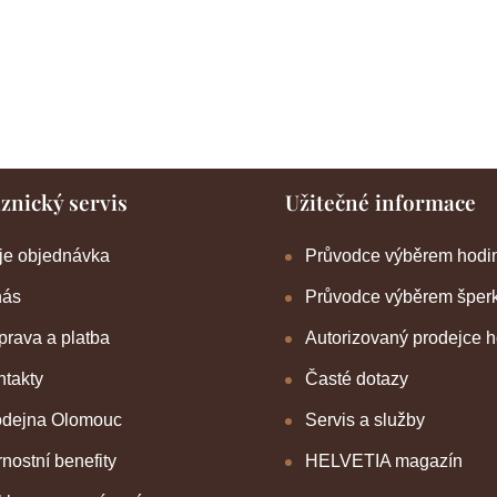
znický servis
Užitečné informace
je objednávka
Průvodce výběrem hodi
nás
Průvodce výběrem šper
rava a platba
Autorizovaný prodejce 
takty
Časté dotazy
odejna Olomouc
Servis a služby
nostní benefity
HELVETIA magazín