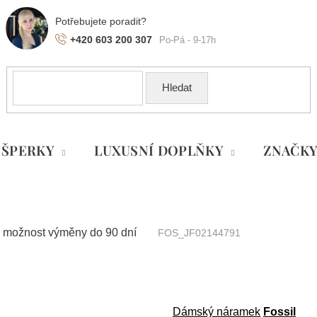
+420 603 200 307
Hledat
ŠPERKY
LUXUSNÍ DOPLŇKY
ZNAČK
 možnost výměny do 90 dní
FOS_JF02144791
Dámský náramek
Fossil