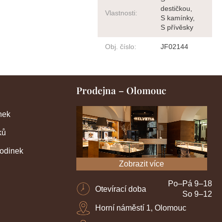
destičkou,
Vlastnosti
:
S kamínky,
S přívěsky
Obj. číslo
:
JF02144
Prodejna – Olomouc
nek
ků
hodinek
Zobrazit více
Po–Pá 9–18
Otevírací doba
So 9–12
Horní náměstí 1, Olomouc