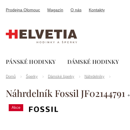
Přejít
na
Prodejna Olomouc
Magazín
O nás
Kontakty
obsah
PÁNSKÉ HODINKY
DÁMSKÉ HODINKY
Domů
Šperky
Dámské šperky
Náhrdelníky
Náhrdelník Fossil JF02144791
+
Akce
Značka:
Fossil