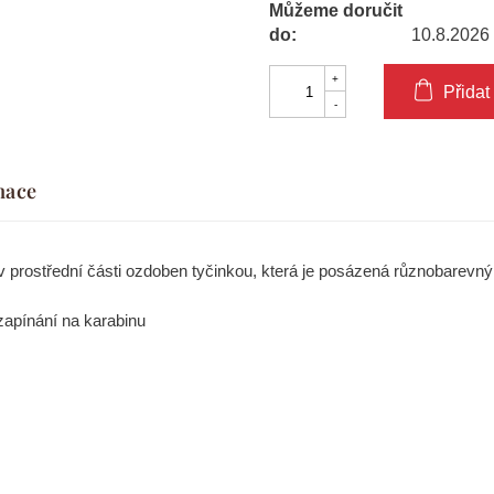
Můžeme doručit
do:
10.8.2026
Přidat
mace
e v prostřední části ozdoben tyčinkou, která je posázená různobarevný
 zapínání na karabinu