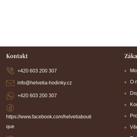
Z
Kontakt
Záka
á
p
a
Mo
+420 603 200 307
t
í
O 
info
@
helvetia-hodinky.cz
Dop
+420 603 200 307
Kon
Pr
https://www.facebook.com/helvetiabouti
que
Věr