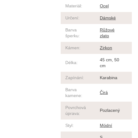
Materiál
:
Ocel
Určení
:
Dámské
Barva
Růžové
šperku
:
zlato
Kámen
:
Zirkon
45 cm, 50
Délka
:
cm
Zapínání
:
Karabina
Barva
Čirá
kamene
:
Povrchová
Pozlacený
úprava
:
Styl
:
Módní
S