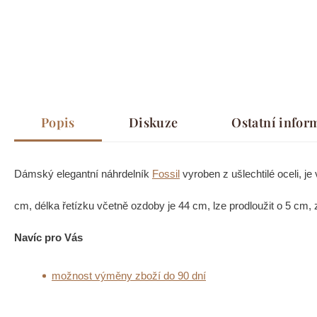
Popis
Diskuze
Ostatní infor
Dámský elegantní náhrdelník
Fossil
vyroben z ušlechtilé oceli, j
cm, délka řetízku včetně ozdoby je 44 cm, lze prodloužit o 5 cm,
Navíc pro Vás
možnost výměny zboží do 90 dní