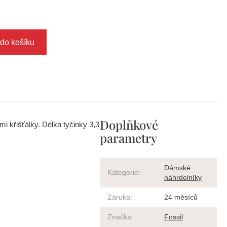
 do košíku
Doplňkové
mi křišťálky. Délka tyčinky 3,3
parametry
Dámské
Kategorie
:
náhrdelníky
Záruka
:
24 měsíců
Značka
:
Fossil