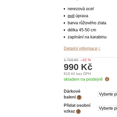
nerezová ocel
pvd
úprava
barva růžového zlata
délka 45-50 cm
zapínání na karabinu
Detailní informace
1 710 Kč
–42 %
990 Kč
818 Kč
bez DPH
Měrná
skladem na prodejně
cena:
Dárkové
balení
?
Přidat osobní
vzkaz
?