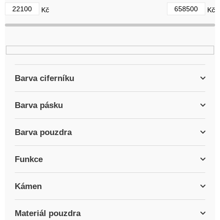
d
22100
658500
Kč
Kč
u
k
t
ů
Barva ciferníku
Barva pásku
Barva pouzdra
Funkce
Kámen
Materiál pouzdra