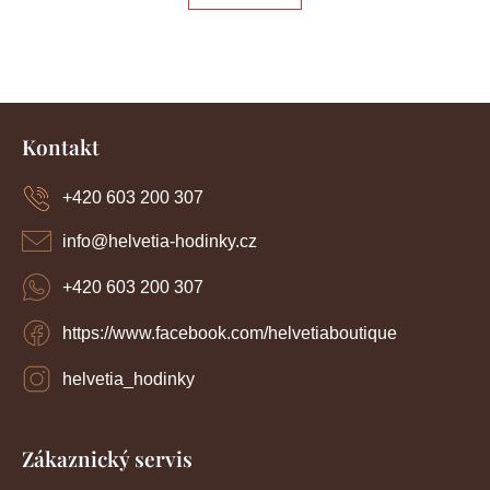
á
á
d
a
n
c
í
k
Z
p
o
r
á
Kontakt
v
p
v
k
a
y
+420 603 200 307
á
t
v
í
n
ý
info
@
helvetia-hodinky.cz
p
í
i
+420 603 200 307
s
u
https://www.facebook.com/helvetiaboutique
helvetia_hodinky
Zákaznický servis