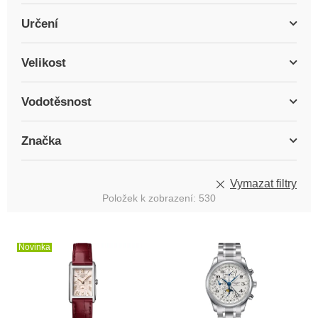
Určení
Velikost
Vodotěsnost
Značka
Vymazat filtry
Položek k zobrazení:
530
V
ý
Novinka
p
i
s
p