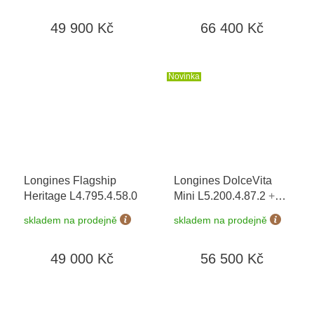
let + možnost výměny
do 90 dní
49 900 Kč
66 400 Kč
do 90 dní + 5 let na
výměnu baterie zdarma
Novinka
Longines Flagship
Longines DolceVita
Heritage L4.795.4.58.0
Mini L5.200.4.87.2
+
prodloužená záruka 5
skladem na prodejně
skladem na prodejně
let + 5 let na výměnu
baterie zdarma +
49 000 Kč
56 500 Kč
možnost výměny do 90
dní