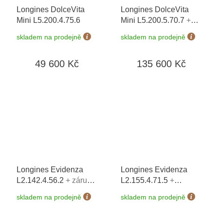
Longines DolceVita
Longines DolceVita
Mini L5.200.4.75.6
Mini L5.200.5.70.7
+
prodloužená záruka 5
skladem na prodejně
skladem na prodejně
let + 5 let na výměnu
baterie zdarma +
49 600 Kč
135 600 Kč
možnost výměny do 90
dní
Longines Evidenza
Longines Evidenza
L2.142.4.56.2
+ záruka
L2.155.4.71.5
+
5 let + možnost výměny
prodloužená záruka 5
skladem na prodejně
skladem na prodejně
do 90 dní
let + 5 let na výměnu
baterie zdarma +