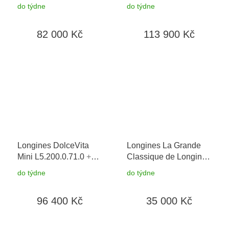
prodloužená záruka 5
prodloužená záruka 5
do týdne
do týdne
let + možnost výměny
let + 5 let na výměnu
do 90 dní
baterie zdarma
82 000 Kč
113 900 Kč
Longines DolceVita
Longines La Grande
Mini L5.200.0.71.0
+
Classique de Longines
prodloužená záruka 5
L4.209.2.11.7
do týdne
do týdne
let + 5 let na výměnu
baterie zdarma +
96 400 Kč
35 000 Kč
možnost výměny do 90
dní