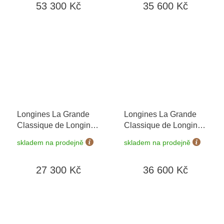
53 300 Kč
35 600 Kč
možnost výměny do 90
dní
Longines La Grande
Longines La Grande
Classique de Longines
Classique de Longines
L4.209.4.51.6
+
L4.512.1.91.7
skladem na prodejně
skladem na prodejně
prodloužená záruka 5
let + možnost výměny
27 300 Kč
36 600 Kč
do 90 dní + 5 let na
výměnu baterie zdarma