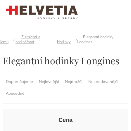
Přejít
na
obsah
Zlatnictví a
Elegantní hodinky
Domů
hodinářství
Hodinky
Longines
Elegantní hodinky Longines
Ř
a
Doporučujeme
Nejlevnější
Nejdražší
Nejprodávanější
z
e
Abecedně
n
í
p
r
Cena
o