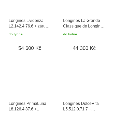
Longines Evidenza
Longines La Grande
L2.142.4.76.6
+ záruka
Classique de Longines
5 let + možnost výměny
L4.512.1.08.7
+
do týdne
do týdne
do 90 dní
prodloužená záruka 5
let + možnost výměny
54 600 Kč
44 300 Kč
do 90 dní + 5 let na
výměnu baterie zdarma
Longines PrimaLuna
Longines DolceVita
L8.126.4.87.6
+
L5.512.0.71.7
+