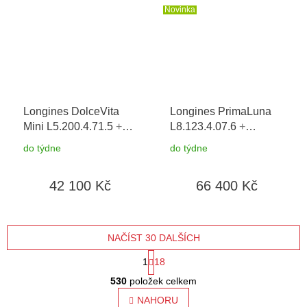
Novinka
Longines DolceVita
Longines PrimaLuna
Mini L5.200.4.71.5
+
L8.123.4.07.6
+
prodloužená záruka 5
prodloužená záruka 5
do týdne
do týdne
let + 5 let na výměnu
let + možnost výměny
baterie zdarma +
do 90 dní
42 100 Kč
66 400 Kč
možnost výměny do 90
dní
NAČÍST 30 DALŠÍCH
S
1
18
O
t
530
položek celkem
v
l
NAHORU
r