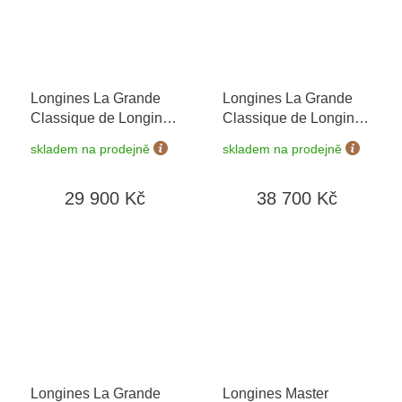
Longines La Grande
Longines La Grande
Classique de Longines
Classique de Longines
L4.512.4.51.6
L4.512.4.58.6
+
skladem na prodejně
skladem na prodejně
prodloužená záruka 5
let + 5 let na výměnu
29 900 Kč
38 700 Kč
baterie zdarma +
možnost výměny do 90
dní
Longines La Grande
Longines Master