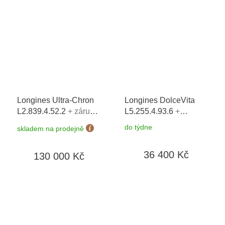
dní
Longines Ultra-Chron
Longines DolceVita
L2.839.4.52.2
+ záruka
L5.255.4.93.6
+
5 let + možnost výměny
prodloužená záruka 5
do týdne
skladem na prodejně
do 90 dní
let + 5 let na výměnu
baterie zdarma +
36 400 Kč
130 000 Kč
možnost výměny do 90
dní