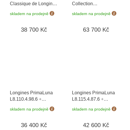
Classique de Longines
Collection
L4.512.4.91.6
+
L2.357.4.87.2
+ záruka
skladem na prodejně
skladem na prodejně
prodloužená záruka 5
5 let + možnost výměny
let + 5 let na výměnu
do 90 dní
38 700 Kč
63 700 Kč
baterie zdarma +
možnost výměny do 90
dní
Longines PrimaLuna
Longines PrimaLuna
L8.110.4.98.6
+
L8.115.4.87.6
+
prodloužená záruka 5
prodloužená záruka 5
skladem na prodejně
skladem na prodejně
let + 5 let na výměnu
let + možnost výměny
baterie zdarma +
do 90 dní + 5 let na
36 400 Kč
42 600 Kč
možnost výměny do 90
výměnu baterie zdarma