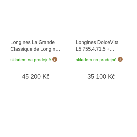
Longines La Grande
Longines DolceVita
Classique de Longines
L5.755.4.71.5
+
L4.908.4.51.6
+ záruka
prodloužená záruka 5
skladem na prodejně
skladem na prodejně
5 let + možnost výměny
let + možnost výměny
do 90 dní
do 90 dní + 5 let na
45 200 Kč
35 100 Kč
výměnu baterie zdarma