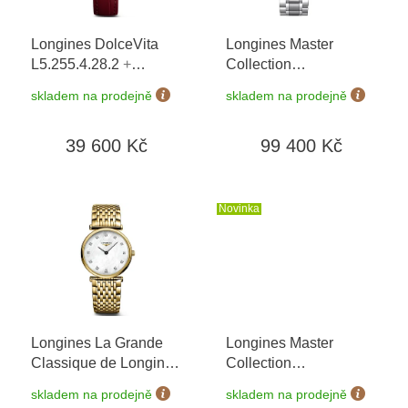
r
o
Longines DolceVita
Longines Master
d
L5.255.4.28.2
+
Collection
u
prodloužená záruka 5
L2.773.4.78.6
k
skladem na prodejně
skladem na prodejně
let + 5 let na výměnu
t
baterie zdarma +
ů
39 600 Kč
99 400 Kč
možnost výměny do 90
dní
Novinka
Longines La Grande
Longines Master
Classique de Longines
Collection
L4.512.2.87.8
+
L2.449.4.87.6
+ záruka
skladem na prodejně
skladem na prodejně
prodloužená záruka 5
5 let + možnost výměny