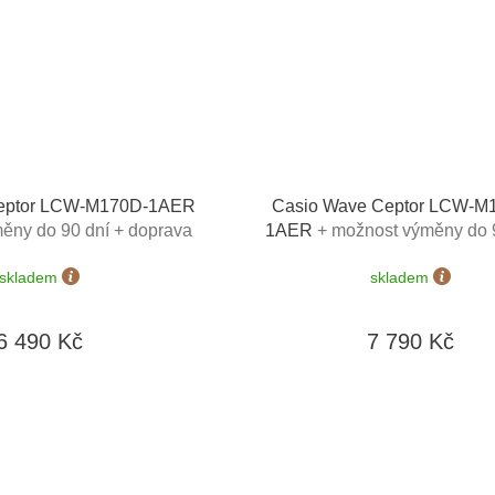
eptor LCW-M170D-1AER
Casio Wave Ceptor LCW-M
ěny do 90 dní + doprava
1AER
+ možnost výměny do 
zdarma
doprava zdarma
skladem
skladem
6 490 Kč
7 790 Kč