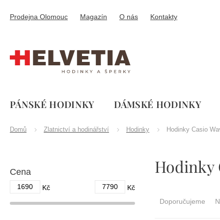
Přejít
na
Prodejna Olomouc
Magazín
O nás
Kontakty
obsah
PÁNSKÉ HODINKY
DÁMSKÉ HODINKY
Domů
Zlatnictví a hodinářství
Hodinky
Hodinky Casio Wa
P
Hodinky 
o
Cena
s
t
1690
7790
Ř
Kč
Kč
r
a
Doporučujeme
N
a
z
n