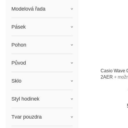
Modelová řada
Pásek
Pohon
Původ
Casio Wave
2AER
+ možn
Sklo
do
Styl hodinek
Tvar pouzdra