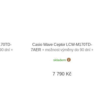
170TD-
Casio Wave Ceptor LCW-M170TD-
90 dní +
7AER
+ možnost výměny do 90 dní +
doprava zdarma
skladem
7 790 Kč