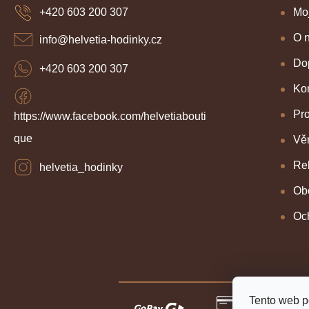
a
Mo
+420 603 200 307
t
í
O 
info
@
helvetia-hodinky.cz
Dop
+420 603 200 307
Kon
Pr
https://www.facebook.com/helvetiabouti
que
Věr
Re
helvetia_hodinky
Ob
Oc
Tento web p