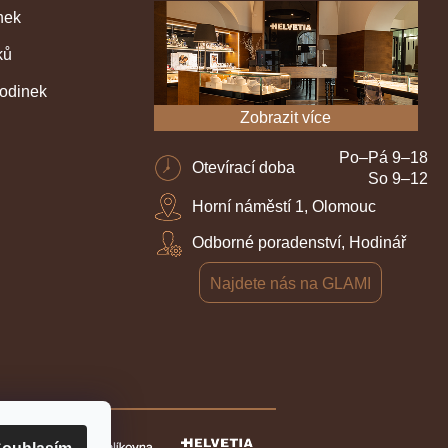
nek
ků
hodinek
Zobrazit více
Po–Pá 9–18
Otevírací doba
So 9–12
Horní náměstí 1, Olomouc
Odborné poradenství, Hodinář
Najdete nás na GLAMI