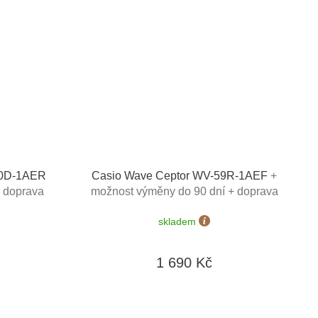
50D-1AER
Casio Wave Ceptor WV-59R-1AEF
+
+ doprava
možnost výměny do 90 dní + doprava
zdarma
skladem
1 690 Kč