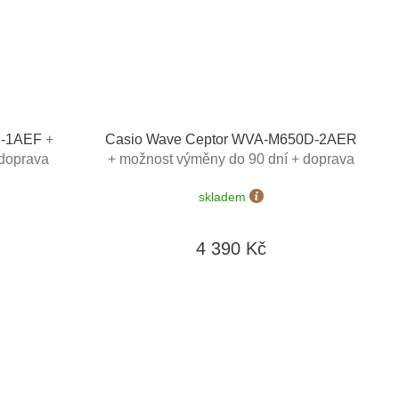
D-1AEF
+
Casio Wave Ceptor WVA-M650D-2AER
 doprava
+ možnost výměny do 90 dní + doprava
zdarma
skladem
4 390 Kč