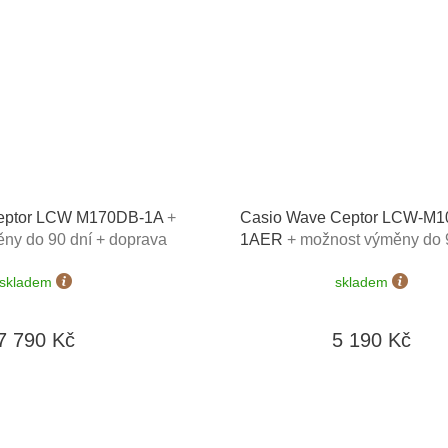
eptor LCW M170DB-1A
+
Casio Wave Ceptor LCW-M
ny do 90 dní + doprava
1AER
+ možnost výměny do 
zdarma
doprava zdarma
skladem
skladem
7 790 Kč
5 190 Kč