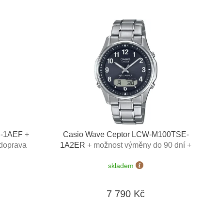
D-1AEF
+
Casio Wave Ceptor LCW-M100TSE-
 doprava
1A2ER
+ možnost výměny do 90 dní +
doprava zdarma
skladem
7 790 Kč