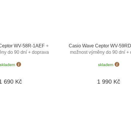
 Ceptor WV-58R-1AEF
+
Casio Wave Ceptor WV-59R
ny do 90 dní + doprava
možnost výměny do 90 dní +
zdarma
zdarma
skladem
skladem
1 690 Kč
1 990 Kč