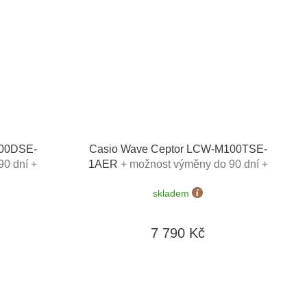
100DSE-
Casio Wave Ceptor LCW-M100TSE-
90 dní +
1AER
+ možnost výměny do 90 dní +
doprava zdarma
skladem
7 790 Kč