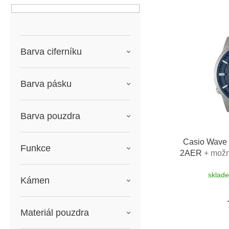
e
n
n
V
í
í
ý
p
p
p
a
r
i
Barva ciferníku
n
o
s
e
d
p
l
u
r
Barva pásku
k
o
t
d
ů
u
Barva pouzdra
k
t
Casio Wave
ů
Funkce
2AER
+ možn
do
sklad
Kámen
Materiál pouzdra