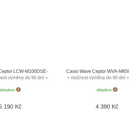
 Ceptor LCW-M100DSE-
Casio Wave Ceptor WVA-M6
ost výměny do 90 dní +
+ možnost výměny do 90 dní 
prava zdarma
zdarma
skladem
skladem
5 190 Kč
4 390 Kč