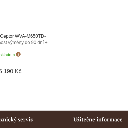
 Ceptor WVA-M650TD-
ost výměny do 90 dní +
prava zdarma
skladem
5 190 Kč
O
v
l
á
d
a
znický servis
Užitečné informace
c
í