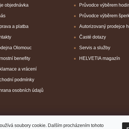
p
je objednávka
Průvodce výběrem hodi
r
v
nás
Průvodce výběrem šper
k
y
rava a platba
Autorizovaný prodejce 
v
ý
takty
Časté dotazy
p
i
odejna Olomouc
Servis a služby
s
u
nostní benefity
HELVETIA magazín
klamace a vrácení
chodní podmínky
hrana osobních údajů
oužívá soubory cookie. Dalším procházením tohoto