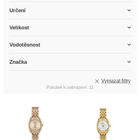
Určení
Velikost
Vodotěsnost
Značka
Vymazat filtry
Položek k zobrazení:
11
V
ý
p
i
s
p