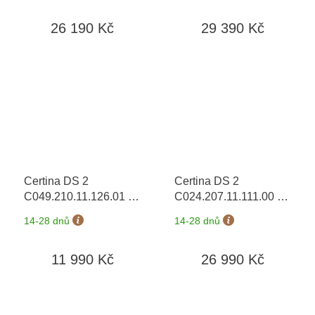
prodloužená záruka 5
do 90 dní
26 190 Kč
29 390 Kč
let + možnost výměny
do 90 dní
Certina DS 2
Certina DS 2
C049.210.11.126.01
+
C024.207.11.111.00
+
prodloužená záruka 5
prodloužená záruka 5
14-28 dnů
14-28 dnů
let
let
11 990 Kč
26 990 Kč