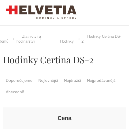
Přejít
na
obsah
Zlatnictví a
Hodinky Certina DS-
Domů
hodinářství
Hodinky
2
Hodinky Certina DS-2
Ř
a
Doporučujeme
Nejlevnější
Nejdražší
Nejprodávanější
z
e
Abecedně
n
í
p
r
Cena
o