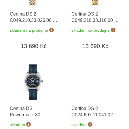
r
o
Certina DS 2
Certina DS 2
d
C049.210.33.026.00
+
C049.210.33.116.00
+
u
prodloužená záruka 5
prodloužená záruka 5
k
skladem na prodejně
skladem na prodejně
let
let
t
ů
13 690 Kč
13 690 Kč
Certina DS
Certina DS-2
Powermatic 80
C024.607.11.041.02
+
C024.407.18.041.00
prodloužená záruka 5
skladem
skladem
Nivachron
+
let + možnost výměny