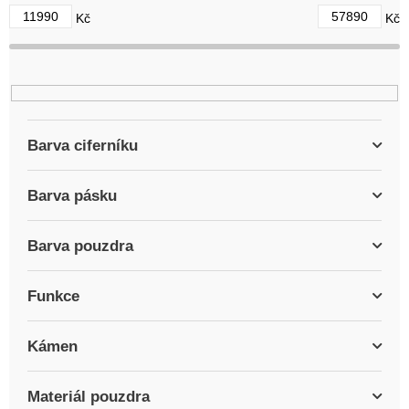
d
11990
57890
Kč
Kč
u
k
t
ů
Barva ciferníku
Barva pásku
Barva pouzdra
Funkce
Kámen
Materiál pouzdra