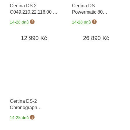
Certina DS 2
Certina DS
C049.210.22.116.00
+
Powermatic 80
prodloužená záruka 5
C024.407.37.361.00
14-28 dnů
14-28 dnů
let
Nivachron
+
prodloužená záruka 5
12 990 Kč
26 890 Kč
let + možnost výměny
do 90 dní
Certina DS-2
Chronograph
Automatic
14-28 dnů
C024.462.18.041.00
+
možnost výměny do 90