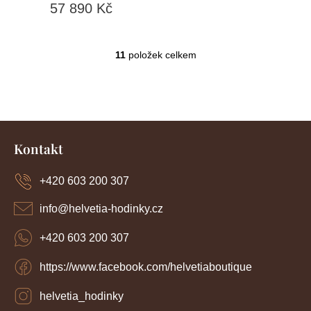
57 890 Kč
dní
11
položek celkem
O
v
l
á
d
Z
a
c
á
Kontakt
í
p
p
a
r
+420 603 200 307
t
v
í
k
info
@
helvetia-hodinky.cz
y
v
+420 603 200 307
ý
p
https://www.facebook.com/helvetiaboutique
i
s
u
helvetia_hodinky