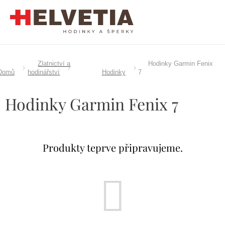
Přejít
na
obsah
Zlatnictví a
Hodinky Garmin Fenix
Domů
hodinářství
Hodinky
7
Hodinky Garmin Fenix 7
Produkty teprve připravujeme.