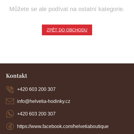
Můžete se ale podívat na ostatní kategorie.
ZPĚT DO OBCHODU
Z
á
Kontakt
p
a
+420 603 200 307
t
í
info
@
helvetia-hodinky.cz
+420 603 200 307
https://www.facebook.com/helvetiaboutique