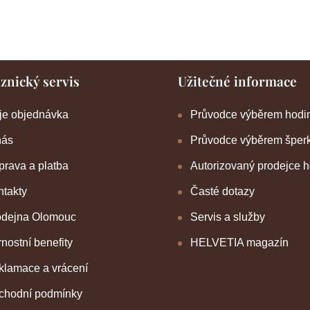
znický servis
Užitečné informace
je objednávka
Průvodce výběrem hodi
nás
Průvodce výběrem šper
rava a platba
Autorizovaný prodejce 
takty
Časté dotazy
odejna Olomouc
Servis a služby
nostní benefity
HELVETIA magazín
klamace a vrácení
chodní podmínky