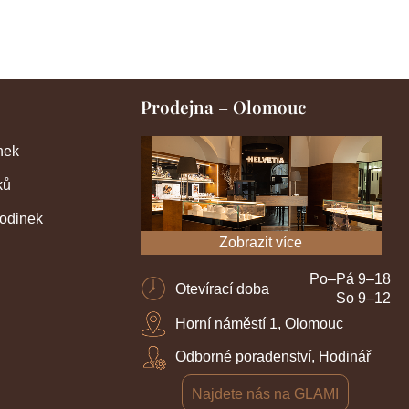
Prodejna – Olomouc
nek
ků
hodinek
Zobrazit více
Po–Pá 9–18
Otevírací doba
So 9–12
Horní náměstí 1, Olomouc
Odborné poradenství, Hodinář
Najdete nás na GLAMI