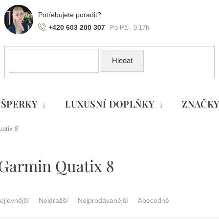
+420 603 200 307
Hledat
ŠPERKY
LUXUSNÍ DOPLŇKY
ZNAČK
atix 8
Garmin Quatix 8
ejlevnější
Nejdražší
Nejprodávanější
Abecedně