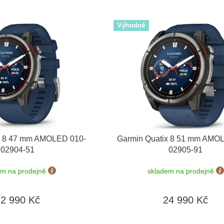
Výhodné
x 8 47 mm AMOLED 010-
Garmin Quatix 8 51 mm AMO
02904-51
02905-91
em na prodejně
skladem na prodejně
22 990 Kč
24 990 Kč