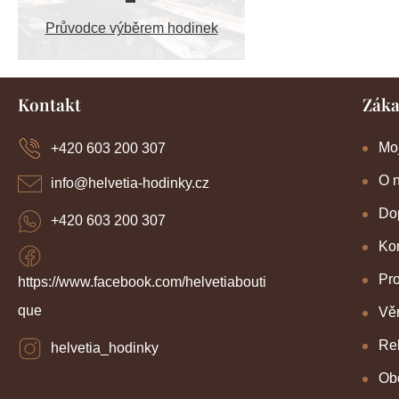
Průvodce výběrem hodinek
Z
Kontakt
Záka
á
p
a
Mo
+420 603 200 307
t
í
O 
info
@
helvetia-hodinky.cz
Dop
+420 603 200 307
Kon
Pr
https://www.facebook.com/helvetiabouti
que
Věr
Re
helvetia_hodinky
Ob