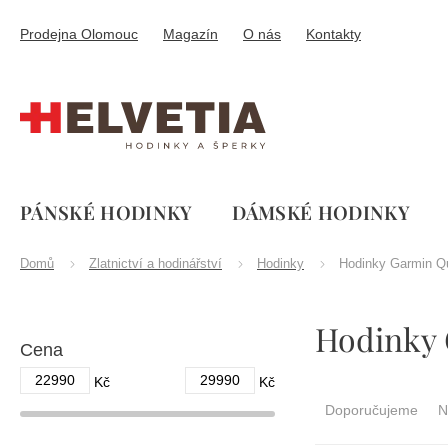
Přejít
na
Prodejna Olomouc
Magazín
O nás
Kontakty
obsah
PÁNSKÉ HODINKY
DÁMSKÉ HODINKY
Domů
Zlatnictví a hodinářství
Hodinky
Hodinky Garmin Qu
P
Hodinky 
o
Cena
s
t
22990
29990
Ř
Kč
Kč
r
a
Doporučujeme
N
a
z
n