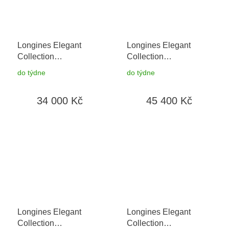
Longines Elegant
Longines Elegant
Collection
Collection
L4.330.4.11.6
+ záruka
L4.330.4.87.6
do týdne
do týdne
5 let + možnost výměny
do 90 dní
34 000 Kč
45 400 Kč
Longines Elegant
Longines Elegant
Collection
Collection