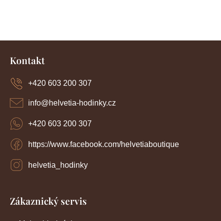
á
d
a
n
c
í
k
Z
p
o
r
á
Kontakt
v
p
v
k
a
y
+420 603 200 307
á
t
v
í
n
ý
info
@
helvetia-hodinky.cz
p
í
i
+420 603 200 307
s
u
https://www.facebook.com/helvetiaboutique
helvetia_hodinky
Zákaznický servis