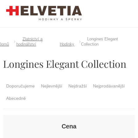
Přejít
na
obsah
Zlatnictví a
Longines Elegant
Domů
hodinářství
Hodinky
Collection
Longines Elegant Collection
Ř
a
Doporučujeme
Nejlevnější
Nejdražší
Nejprodávanější
z
e
Abecedně
n
í
p
r
Cena
o