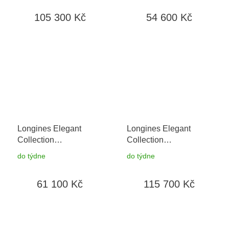
do 90 dní + natahovač
do 90 dní
105 300 Kč
54 600 Kč
na hodinky
Longines Elegant
Longines Elegant
Collection
Collection
L4.309.5.11.7
+ záruka
L4.310.0.87.6
+ záruka
do týdne
do týdne
5 let + možnost výměny
5 let + možnost výměny
do 90 dní
do 90 dní
61 100 Kč
115 700 Kč