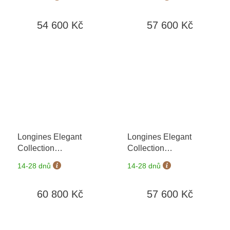
5 let + možnost výměny
5 let + možnost výměny
do 90 dní
do 90 dní
54 600 Kč
57 600 Kč
Longines Elegant
Longines Elegant
Collection
Collection
L4.309.4.80.6
+ záruka
L4.309.4.90.6
+ záruka
14-28 dnů
14-28 dnů
5 let + možnost výměny
5 let + možnost výměny
do 90 dní
do 90 dní
60 800 Kč
57 600 Kč