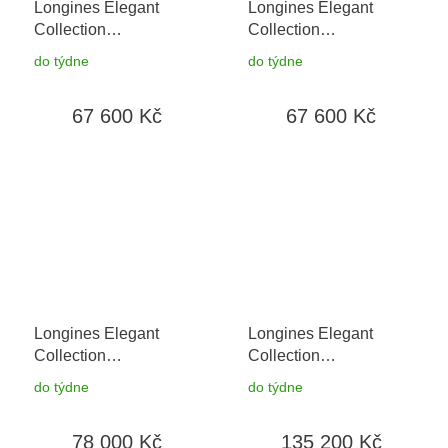
Longines Elegant
Longines Elegant
Collection
Collection
L4.310.5.11.7
+ záruka
L4.310.5.12.7
+ záruka
do týdne
do týdne
5 let + možnost výměny
5 let + možnost výměny
do 90 dní
do 90 dní
67 600 Kč
67 600 Kč
Longines Elegant
Longines Elegant
Collection
Collection
L4.310.5.77.7
+ záruka
L4.310.5.88.7
+ záruka
do týdne
do týdne
5 let + možnost výměny
5 let + možnost výměny
do 90 dní
do 90 dní
78 000 Kč
135 200 Kč