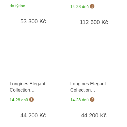
L4.911.4.11.6
+ záruka
L4.309.0.80.6
+ záruka
do týdne
14-28 dnů
5 let + možnost výměny
5 let + možnost výměny
do 90 dní
do 90 dní
53 300 Kč
112 600 Kč
Longines Elegant
Longines Elegant
Collection
Collection
L4.309.4.11.6
+ záruka
L4.309.4.12.6
+ záruka
14-28 dnů
14-28 dnů
5 let + možnost výměny
5 let + možnost výměny
do 90 dní
do 90 dní
44 200 Kč
44 200 Kč