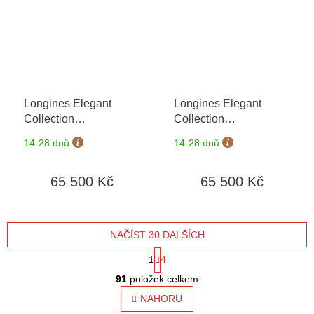
Longines Elegant
Longines Elegant
Collection
Collection
L4.309.5.18.7
+ záruka
L4.309.5.19.7
+ záruka
14-28 dnů
14-28 dnů
5 let + možnost výměny
5 let + možnost výměny
do 90 dní
do 90 dní
65 500 Kč
65 500 Kč
NAČÍST 30 DALŠÍCH
S
1
4
O
t
91
položek celkem
v
l
NAHORU
r
á