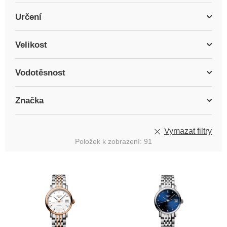
Určení
Velikost
Vodotěsnost
Značka
Vymazat filtry
Položek k zobrazení:
91
V
ý
p
i
s
p