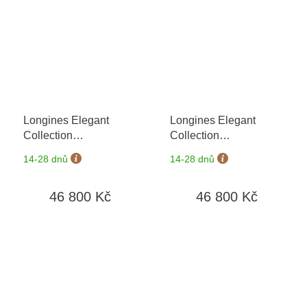
Longines Elegant
Longines Elegant
Collection
Collection
L4.309.4.18.6
+ záruka
L4.309.4.19.6
+ záruka
14-28 dnů
14-28 dnů
5 let + možnost výměny
5 let + možnost výměny
do 90 dní
do 90 dní
46 800 Kč
46 800 Kč