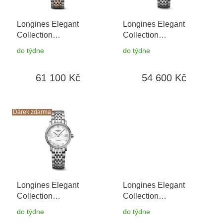
r
o
Longines Elegant
Longines Elegant
d
Collection
Collection
u
L4.309.5.12.7
+ záruka
L4.309.4.97.6
+ záruka
k
do týdne
do týdne
5 let + možnost výměny
5 let + možnost výměny
t
do 90 dní
do 90 dní
ů
61 100 Kč
54 600 Kč
Dárek zdarma
Longines Elegant
Longines Elegant
Collection
Collection
L4.309.0.87.6
+ záruka
L4.309.4.87.6
+ záruka
do týdne
do týdne
5 let + možnost výměny
5 let + možnost výměny