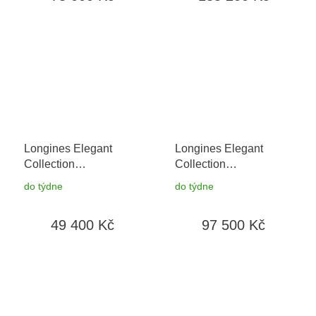
Longines Elegant
Longines Elegant
Collection
Collection
L4.312.4.11.2
+ záruka
L4.312.5.87.7
+ záruka
do týdne
do týdne
5 let + možnost výměny
5 let + možnost výměny
do 90 dní
do 90 dní
49 400 Kč
97 500 Kč