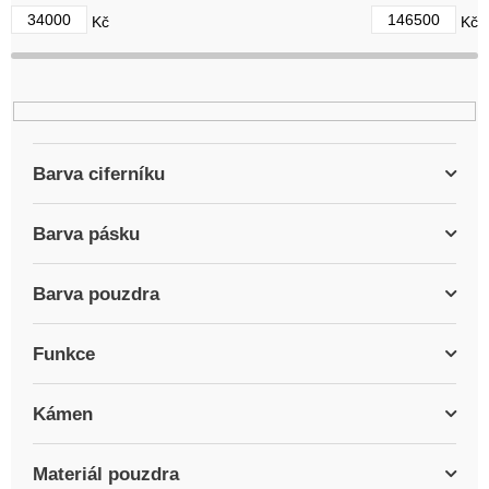
d
34000
146500
Kč
Kč
u
k
t
ů
Barva ciferníku
Barva pásku
Barva pouzdra
Funkce
Kámen
Materiál pouzdra