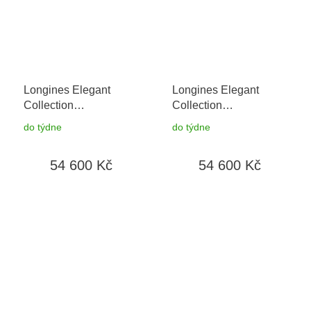
Longines Elegant
Longines Elegant
Collection
Collection
L4.310.4.57.6
+ záruka
L4.310.4.97.6
+ záruka
do týdne
do týdne
5 let + možnost výměny
5 let + možnost výměny
do 90 dní
do 90 dní
54 600 Kč
54 600 Kč