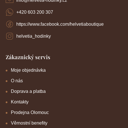
info
@
helvetia-hodinky.cz
y
v
+420 603 200 307
ý
p
https://www.facebook.com/helvetiaboutique
i
s
u
helvetia_hodinky
Zákaznický servis
Moje objednávka
O nás
Doprava a platba
Kontakty
Prodejna Olomouc
Věrnostní benefity