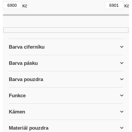
d
6900
6901
Kč
Kč
u
k
t
ů
Barva ciferníku
Barva pásku
Barva pouzdra
Funkce
Kámen
Materiál pouzdra