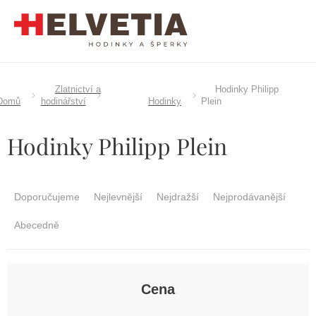
Přejít
na
obsah
Zlatnictví a
Hodinky Philipp
Domů
hodinářství
Hodinky
Plein
Hodinky Philipp Plein
Ř
a
Doporučujeme
Nejlevnější
Nejdražší
Nejprodávanější
z
e
Abecedně
n
í
p
r
Cena
o