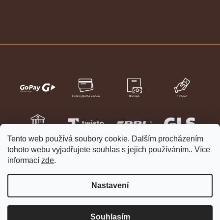
Tento web používá soubory cookie. Dalším procházením
tohoto webu vyjadřujete souhlas s jejich používáním.. Více
informací
zde
.
Nastavení
Vytvořil Shoptet
Copyright 2026
HELVETIA hodinky a šperky
. Všechna práva
Souhlasím