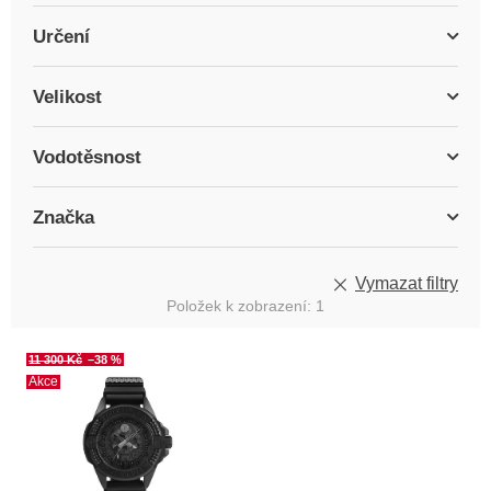
Určení
Velikost
Vodotěsnost
Značka
Vymazat filtry
Položek k zobrazení:
1
V
11 300 Kč
–38 %
ý
Akce
p
i
s
p