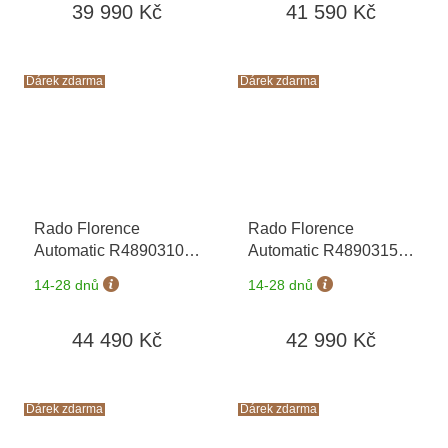
39 990 Kč
41 590 Kč
hodinky Friedrich
hodinky Friedrich
Lederwaren v hodnotě
Lederwaren v hodnotě
1160 Kč
1160 Kč
Dárek zdarma
Dárek zdarma
Rado Florence
Rado Florence
Automatic R48903103
Automatic R48903153
+ záruka 5 let +
+ záruka 5 let +
14-28 dnů
14-28 dnů
zkrácení řemínku
zkrácení řemínku
zdarma + kazeta na
zdarma + kazeta na
44 490 Kč
42 990 Kč
hodinky Friedrich
hodinky Friedrich
Lederwaren v hodnotě
Lederwaren v hodnotě
1160 Kč
1160 Kč
Dárek zdarma
Dárek zdarma