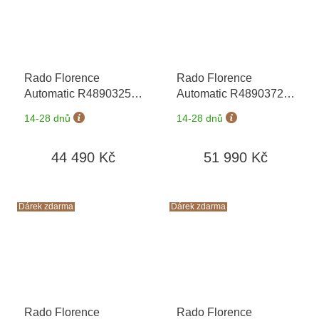
Rado Florence
Rado Florence
Automatic R48903253
Automatic R48903723
+ záruka 5 let +
+ záruka 5 let +
14-28 dnů
14-28 dnů
zkrácení řemínku
zkrácení řemínku
zdarma + kazeta na
zdarma + kazeta na
44 490 Kč
51 990 Kč
hodinky Friedrich
hodinky Friedrich
Lederwaren v hodnotě
Lederwaren v hodnotě
1160 Kč
1160 Kč
Dárek zdarma
Dárek zdarma
Rado Florence
Rado Florence