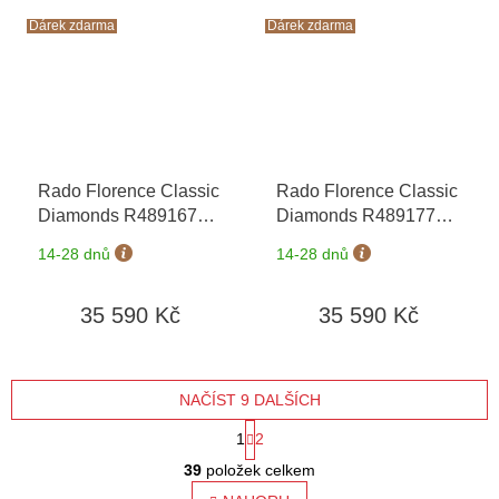
Dárek zdarma
Dárek zdarma
Rado Florence Classic
Rado Florence Classic
Diamonds R48916703
Diamonds R48917703
+ záruka 5 let +
+ záruka 5 let +
14-28 dnů
14-28 dnů
zkrácení řemínku
zkrácení řemínku
zdarma + kazeta na
zdarma + kazeta na
35 590 Kč
35 590 Kč
hodinky Friedrich
hodinky Friedrich
Lederwaren v hodnotě
Lederwaren v hodnotě
1160 Kč
1160 Kč
NAČÍST 9 DALŠÍCH
S
1
2
O
t
39
položek celkem
v