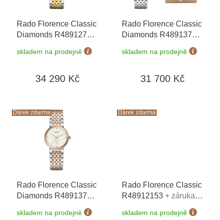
r
o
Rado Florence Classic
Rado Florence Classic
d
Diamonds R48912703
Diamonds R48913713
u
+ záruka 5 let +
+ záruka 5 let +
k
skladem na prodejně
skladem na prodejně
zkrácení řemínku
zkrácení řemínku
t
zdarma + kazeta na
zdarma + kazeta na
ů
34 290 Kč
31 700 Kč
hodinky Friedrich
hodinky Friedrich
Lederwaren v hodnotě
Lederwaren v hodnotě
1160 Kč
1160 Kč
Dárek zdarma
Dárek zdarma
Rado Florence Classic
Rado Florence Classic
Diamonds R48913723
R48912153
+ záruka 5
+ záruka 5 let +
let + zkrácení řemínku
skladem na prodejně
skladem na prodejně
zkrácení řemínku
zdarma + kazeta na