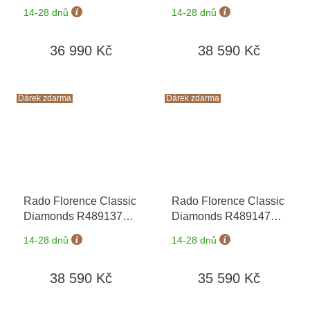
+ záruka 5 let +
+ záruka 5 let +
14-28 dnů
14-28 dnů
zkrácení řemínku
zkrácení řemínku
zdarma + kazeta na
zdarma + kazeta na
36 990 Kč
38 590 Kč
hodinky Friedrich
hodinky Friedrich
Lederwaren v hodnotě
Lederwaren v hodnotě
1160 Kč
1160 Kč
Dárek zdarma
Dárek zdarma
Rado Florence Classic
Rado Florence Classic
Diamonds R48913763
Diamonds R48914703
+ záruka 5 let +
+ záruka 5 let +
14-28 dnů
14-28 dnů
zkrácení řemínku
zkrácení řemínku
zdarma + kazeta na
zdarma + kazeta na
38 590 Kč
35 590 Kč
hodinky Friedrich
hodinky Friedrich
Lederwaren v hodnotě
Lederwaren v hodnotě
1160 Kč
1160 Kč