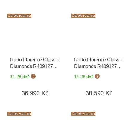
Lederwaren v hodnotě
1160 Kč
Dárek zdarma
Dárek zdarma
Rado Florence Classic
Rado Florence Classic
Diamonds R48912733
Diamonds R48912743
+ záruka 5 let +
+ záruka 5 let +
14-28 dnů
14-28 dnů
zkrácení řemínku
zkrácení řemínku
zdarma + kazeta na
zdarma + kazeta na
36 990 Kč
38 590 Kč
hodinky Friedrich
hodinky Friedrich
Lederwaren v hodnotě
Lederwaren v hodnotě
1160 Kč
1160 Kč
Dárek zdarma
Dárek zdarma