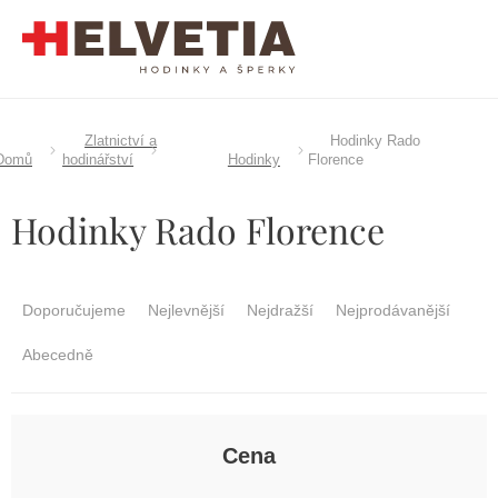
Přejít
na
obsah
Zlatnictví a
Hodinky Rado
Domů
hodinářství
Hodinky
Florence
Hodinky Rado Florence
Ř
a
Doporučujeme
Nejlevnější
Nejdražší
Nejprodávanější
z
e
Abecedně
n
í
p
r
Cena
o