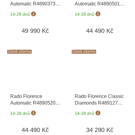
Automatic R48903733
Automatic R48905015
+ záruka 5 let +
+ záruka 5 let + kazeta
14-28 dnů
14-28 dnů
zkrácení řemínku
na hodinky Friedrich
zdarma + kazeta na
Lederwaren v hodnotě
49 990 Kč
44 490 Kč
hodinky Friedrich
1160 Kč
Lederwaren v hodnotě
1160 Kč
Dárek zdarma
Dárek zdarma
Rado Florence
Rado Florence Classic
Automatic R48905205
Diamonds R48912723
+ záruka 5 let + kazeta
+ záruka 5 let +
14-28 dnů
14-28 dnů
na hodinky Friedrich
zkrácení řemínku
Lederwaren v hodnotě
zdarma + kazeta na
44 490 Kč
34 290 Kč
1160 Kč
hodinky Friedrich