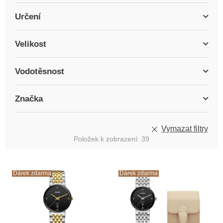
Určení
Velikost
Vodotěsnost
Značka
Vymazat filtry
Položek k zobrazení:
39
V
ý
Dárek zdarma
Dárek zdarma
p
i
s
p