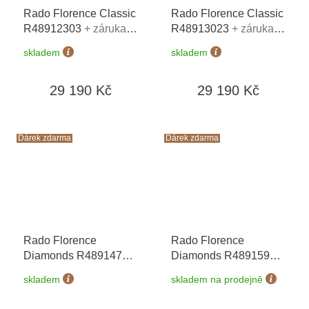
Rado Florence Classic
Rado Florence Classic
R48912303
+ záruka 5
R48913023
+ záruka 5
let + zkrácení řemínku
let + zkrácení řemínku
skladem
skladem
zdarma + kazeta na
zdarma + kazeta na
hodinky Friedrich
hodinky Friedrich
29 190 Kč
29 190 Kč
Lederwaren v hodnotě
Lederwaren v hodnotě
1160 Kč
1160 Kč
Dárek zdarma
Dárek zdarma
Rado Florence
Rado Florence
Diamonds R48914713
Diamonds R48915903
+ záruka 5 let +
+ záruka 5 let +
skladem
skladem na prodejně
zkrácení řemínku
zkrácení řemínku
zdarma + kazeta na
zdarma + kazeta na