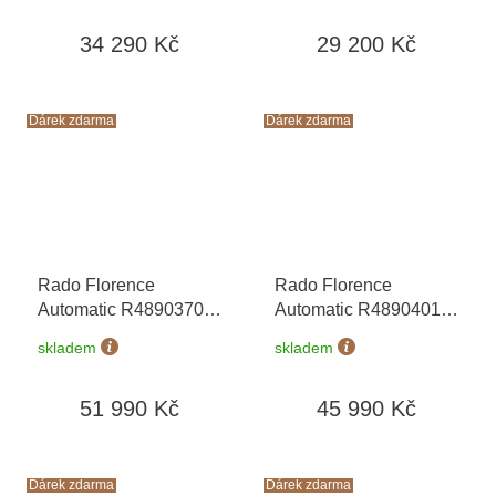
zdarma + kazeta na
hodinky Friedrich
34 290 Kč
29 200 Kč
hodinky Friedrich
Lederwaren v hodnotě
Lederwaren v hodnotě
1160 Kč
1160 Kč
Dárek zdarma
Dárek zdarma
Rado Florence
Rado Florence
Automatic R48903703
Automatic R48904013
+ záruka 5 let +
+ záruka 5 let +
skladem
skladem
zkrácení řemínku
zkrácení řemínku
zdarma + kazeta na
zdarma + kazeta na
51 990 Kč
45 990 Kč
hodinky Friedrich
hodinky Friedrich
Lederwaren v hodnotě
Lederwaren v hodnotě
1160 Kč
1160 Kč
Dárek zdarma
Dárek zdarma