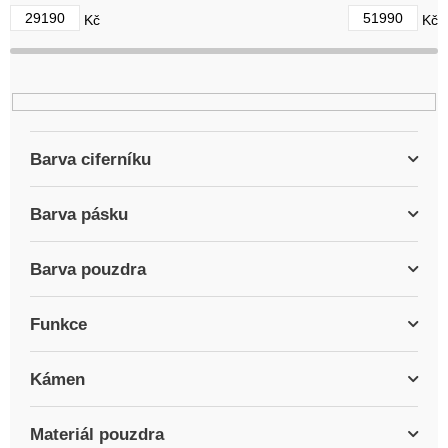
d
29190
51990
Kč
Kč
u
k
t
ů
Barva ciferníku
Barva pásku
Barva pouzdra
Funkce
Kámen
Materiál pouzdra