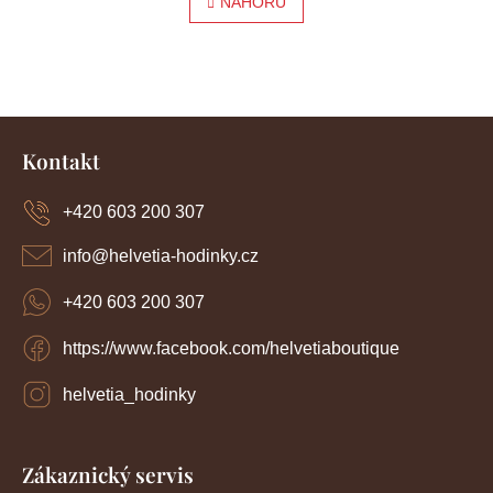
l
NAHORU
r
á
á
d
a
n
c
í
k
Z
p
o
r
á
Kontakt
v
p
v
k
a
y
+420 603 200 307
á
t
v
í
n
ý
info
@
helvetia-hodinky.cz
p
í
i
+420 603 200 307
s
u
https://www.facebook.com/helvetiaboutique
helvetia_hodinky
Zákaznický servis