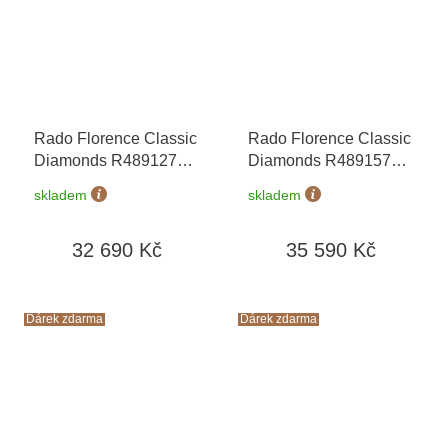
Rado Florence Classic
Rado Florence Classic
Diamonds R48912713
Diamonds R48915703
+ záruka 5 let +
+ záruka 5 let +
skladem
skladem
zkrácení řemínku
zkrácení řemínku
zdarma + kazeta na
zdarma + kazeta na
32 690 Kč
35 590 Kč
hodinky Friedrich
hodinky Friedrich
Lederwaren v hodnotě
Lederwaren v hodnotě
1160 Kč
1160 Kč
Dárek zdarma
Dárek zdarma