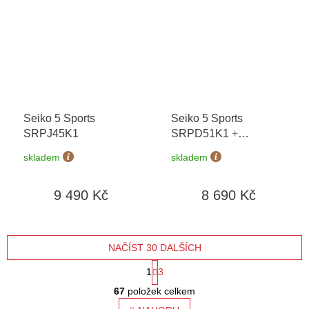
Seiko 5 Sports
Seiko 5 Sports
SRPJ45K1
SRPD51K1
+
prodloužená záruka 5
skladem
skladem
let + možnost výměny
do 90 dní
9 490 Kč
8 690 Kč
NAČÍST 30 DALŠÍCH
S
1
3
O
t
67
položek celkem
v