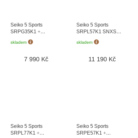
Seiko 5 Sports
Seiko 5 Sports
SRPG35K1
+
SRPL57K1 SNXS
prodloužená záruka 5
Green Tie
+
skladem
skladem
let + možnost výměny
prodloužená záruka 5
do 90 dní
let + možnost výměny
7 990 Kč
11 190 Kč
do 90 dní
Seiko 5 Sports
Seiko 5 Sports
SRPL77K1
+
SRPE57K1
+