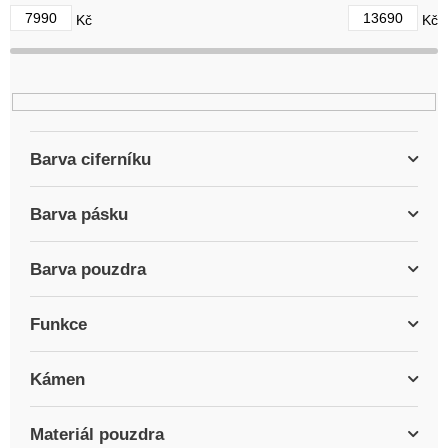
d
7990
13690
Kč
Kč
u
k
t
ů
Barva ciferníku
Barva pásku
Barva pouzdra
Funkce
Kámen
Materiál pouzdra