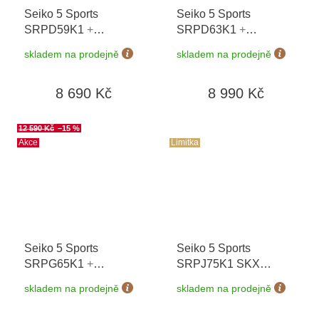
Seiko 5 Sports
Seiko 5 Sports
SRPD59K1
+
SRPD63K1
+
prodloužená záruka 5
prodloužená záruka 5
skladem na prodejně
skladem na prodejně
let + možnost výměny
let + možnost výměny
do 90 dní
do 90 dní
8 690 Kč
8 990 Kč
12 590 Kč
–15 %
Akce
Limitka
Seiko 5 Sports
Seiko 5 Sports
SRPG65K1
+
SRPJ75K1 SKX
prodloužená záruka 5
Sense Style Super
skladem na prodejně
skladem na prodejně
let + možnost výměny
Cub Limited Edition
do 90 dní
5000 ks