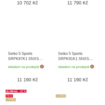
10 702 Kč
11 790 Kč
Seiko 5 Sports
Seiko 5 Sports
SRPK87K1 SNXS
SRPK91K1 SNXS
Rinse Blue
+
Beige Chinos
+
skladem na prodejně
skladem na prodejně
prodloužená záruka 5
prodloužená záruka 5
let + možnost výměny
let + možnost výměny
11 190 Kč
11 190 Kč
do 90 dní
do 90 dní
11 790 Kč
–15 %
Akce
Limitka
Limitka