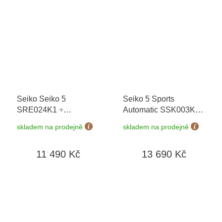
Seiko Seiko 5
Seiko 5 Sports
SRE024K1
+
Automatic SSK003K1
prodloužená záruka 5
GMT Series
+
skladem na prodejně
skladem na prodejně
let + možnost výměny
prodloužená záruka 5
do 90 dní
let
11 490 Kč
13 690 Kč