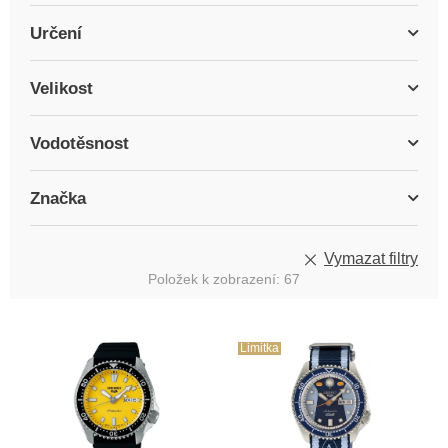
Určení
Velikost
Vodotěsnost
Značka
Vymazat filtry
Položek k zobrazení:
67
V
ý
Limitka
p
i
s
p