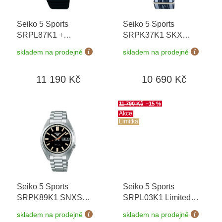
r
o
Seiko 5 Sports
Seiko 5 Sports
d
SRPL87K1
+
SRPK37K1 SKX
u
prodloužená záruka 5
Sense Style Super
k
skladem na prodejně
skladem na prodejně
let + možnost výměny
Cub Limited Edition
t
do 90 dní
7500 ks
+ prodloužená
ů
11 190 Kč
10 690 Kč
záruka 5 let + možnost
výměny do 90 dní
11 790 Kč
–15 %
Akce
Limitka
Seiko 5 Sports
Seiko 5 Sports
SRPK89K1 SNXS
SRPL03K1 Limited
Deep Black Wash
+
Edition 9999 ks +
skladem na prodejně
skladem na prodejně
prodloužená záruka 5
náhradní řemínek
+