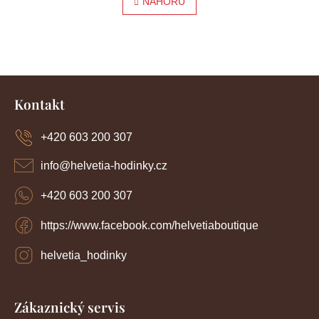
l
NAHORU
r
á
á
d
a
n
c
í
k
Z
p
o
r
á
Kontakt
v
p
v
k
a
y
+420 603 200 307
á
t
v
í
n
ý
info
@
helvetia-hodinky.cz
p
í
i
+420 603 200 307
s
u
https://www.facebook.com/helvetiaboutique
helvetia_hodinky
Zákaznický servis