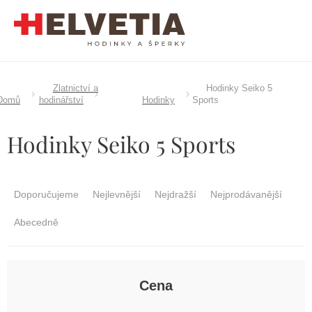
Přejít
na
obsah
Zlatnictví a
Hodinky Seiko 5
Domů
hodinářství
Hodinky
Sports
Hodinky Seiko 5 Sports
Ř
a
Doporučujeme
Nejlevnější
Nejdražší
Nejprodávanější
z
e
Abecedně
n
í
p
r
Cena
o