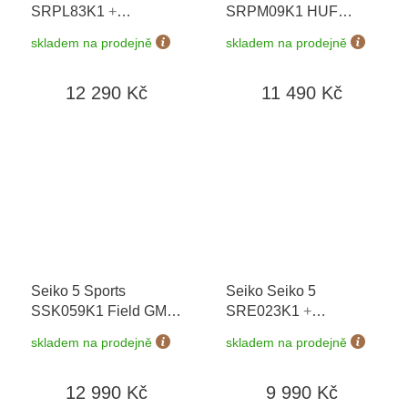
SRPL83K1
+
SRPM09K1 HUF
prodloužená záruka 5
Limited Edition 7000 ks
skladem na prodejně
skladem na prodejně
let + možnost výměny
+ prodloužená záruka
do 90 dní
5 let + možnost výměny
12 290 Kč
11 490 Kč
do 90 dní
Seiko 5 Sports
Seiko Seiko 5
SSK059K1 Field GMT
SRE023K1
+
+ prodloužená záruka
prodloužená záruka 5
skladem na prodejně
skladem na prodejně
5 let
let + možnost výměny
do 90 dní
12 990 Kč
9 990 Kč