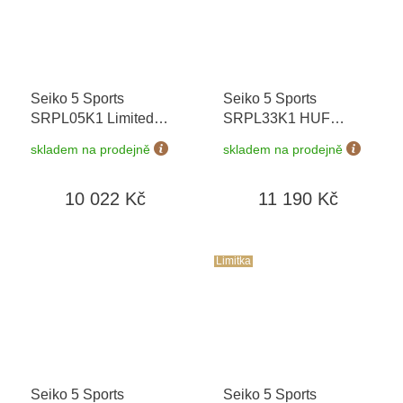
Seiko 5 Sports
Seiko 5 Sports
SRPL05K1 Limited
SRPL33K1 HUF
Edition 9999 ks +
Limited Edition 7000 ks
skladem na prodejně
skladem na prodejně
náhradní řemínek
+
+ prodloužená záruka
prodloužená záruka 5
5 let + možnost výměny
10 022 Kč
11 190 Kč
let + možnost výměny
do 90 dní
do 90 dní
Limitka
Seiko 5 Sports
Seiko 5 Sports