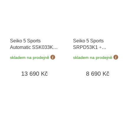
Seiko 5 Sports
Seiko 5 Sports
Automatic SSK033K1
SRPD53K1
+
GMT Series
+
prodloužená záruka 5
skladem na prodejně
skladem na prodejně
prodloužená záruka 5
let + možnost výměny
let
do 90 dní
13 690 Kč
8 690 Kč