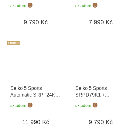
prodloužená záruka 5
prodloužená záruka 5
skladem
skladem
let + možnost výměny
let + možnost výměny
do 90 dní
do 90 dní
9 790 Kč
7 990 Kč
Limitka
Seiko 5 Sports
Seiko 5 Sports
Automatic SRPF24K1
SRPD79K1
+
Fighter V ZANGIEF -
prodloužená záruka 5
skladem
skladem
Iron Cyclone Limited
let + možnost výměny
Edition
+ prodloužená
do 90 dní
11 990 Kč
9 790 Kč
záruka 5 let + možnost
výměny do 90 dní