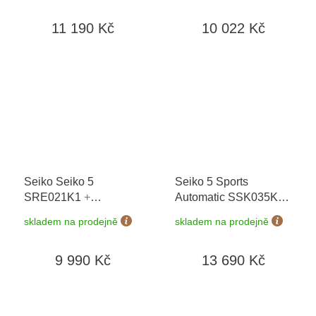
let + možnost výměny
prodloužená záruka 5
11 190 Kč
10 022 Kč
do 90 dní
let + možnost výměny
do 90 dní
Seiko Seiko 5
Seiko 5 Sports
SRE021K1
+
Automatic SSK035K1
prodloužená záruka 5
GMT Series
+
skladem na prodejně
skladem na prodejně
let + možnost výměny
prodloužená záruka 5
do 90 dní
let
9 990 Kč
13 690 Kč