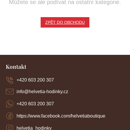
Můžete se ale podívat na ostatní kategorie.
ZPĚT DO OBCHODU
Z
á
Kontakt
p
a
+420 603 200 307
t
í
info
@
helvetia-hodinky.cz
+420 603 200 307
https://www.facebook.com/helvetiaboutique
helvetia_hodinky