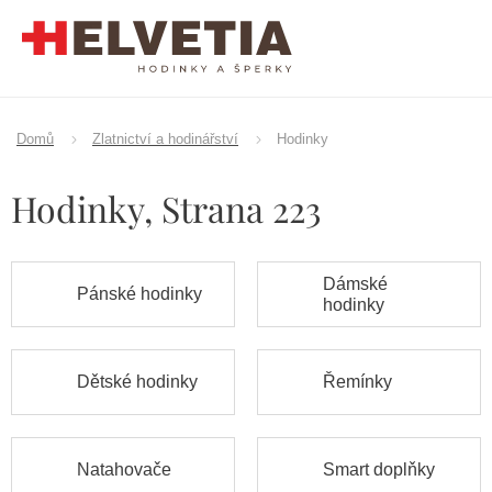
Přejít
na
obsah
Domů
Zlatnictví a hodinářství
Hodinky
Hodinky
, Strana 223
Dámské
Pánské hodinky
hodinky
Dětské hodinky
Řemínky
Natahovače
Smart doplňky