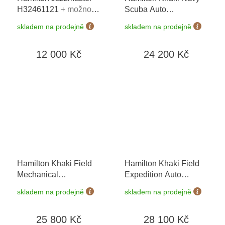
H32461121
+ možnost
Scuba Auto
výměny do 90 dní
H82415330
+
skladem na prodejně
skladem na prodejně
prodloužená záruka 5
let + možnost výměny
12 000 Kč
24 200 Kč
do 90 dní
Hamilton Khaki Field
Hamilton Khaki Field
Mechanical
Expedition Auto
H69459530
+
H70315931
+
skladem na prodejně
skladem na prodejně
prodloužená záruka 5
prodloužená záruka 5
let + možnost výměny
let
25 800 Kč
28 100 Kč
do 90 dní