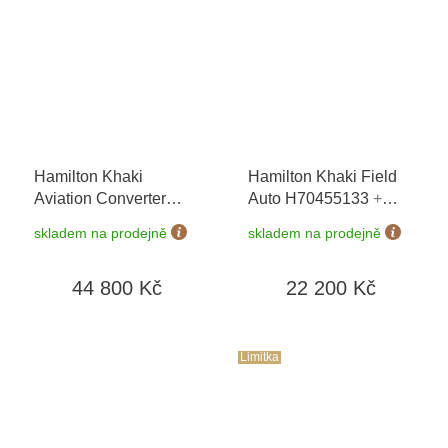
Hamilton Khaki
Hamilton Khaki Field
Aviation Converter
Auto H70455133
+
Auto H76715140
+
prodloužená záruka 5
skladem na prodejně
skladem na prodejně
prodloužená záruka 5
let + možnost výměny
let + možnost výměny
do 90 dní
44 800 Kč
22 200 Kč
do 90 dní
Limitka