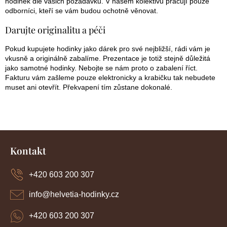
hodinek dle vašich požadavků. V našem kolektivu pracují pouze
odborníci, kteří se vám budou ochotně věnovat.
Darujte originalitu a péči
Pokud kupujete hodinky jako dárek pro své nejbližší, rádi vám je
vkusně a originálně zabalíme. Prezentace je totiž stejně důležitá
jako samotné hodinky. Nebojte se nám proto o zabalení říct.
Fakturu vám zašleme pouze elektronicky a krabičku tak nebudete
muset ani otevřít. Překvapení tím zůstane dokonalé.
Z
á
Kontakt
p
a
+420 603 200 307
t
í
info
@
helvetia-hodinky.cz
+420 603 200 307