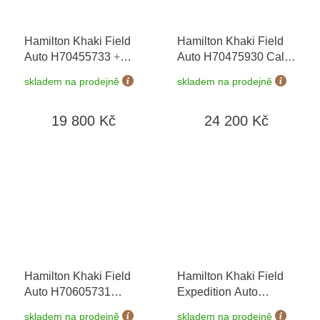
Hamilton Khaki Field
Hamilton Khaki Field
Auto H70455733
+
Auto H70475930 Call
prodloužená záruka 5
of Duty Black Ops 7
+
skladem na prodejně
skladem na prodejně
let
prodloužená záruka 5
let + možnost výměny
19 800 Kč
24 200 Kč
do 90 dní
Hamilton Khaki Field
Hamilton Khaki Field
Auto H70605731
Expedition Auto
Murph Auto
+
H70315540
+
skladem na prodejně
skladem na prodejně