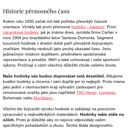
á
d
Historie přenosného času
a
n
c
í
Kolem roku 1600 začali mít lidé potřebu přesnější časové
k
p
orientace. Vznikly tak první přenosné
hodinky – kapesní
. První
o
r
náramkové hodinky
, jak je známe dnes, vyrobila firma Cartier v
v
roce 1904 pro brazilského letce Santose-Dumonta. Segment
v
k
luxusních hodinek v dnešní době patří převážně švýcarským
y
značkám. Hodinky neslouží jako pouhý ukazatel času. Jsou
á
v
jedinečným módním doplňkem, předmětem společenské
n
ý
reprezentace a prestiže. Měří a také uchovávají i vaše sportovní
p
výkony. Prožívají s vámi všechny důležité chvíle vašeho života.
í
i
s
Naše hodinky vás budou doprovázet celá desetiletí.
Milujeme
u
kvalitní hodinky a chceme i vám dopřát jen to nejlepší. Proto máme
jako jediní v olomouckém kraji výhradní zastoupení pro
renomované značky jako jsou například
TAG Heuer
,
Longines
,
Bohematic nebo
Montblanc
.
Všichni tito švýcarští výrobci hodinek si zakládají na precizním
zpracování a nejkvalitnějších materiálech.
Hodinky máte stále na
očích.
Proto je důležité aby co nejvíce odpovídaly vašim
specifickým požadavkům a vkusu. Široká škála designového