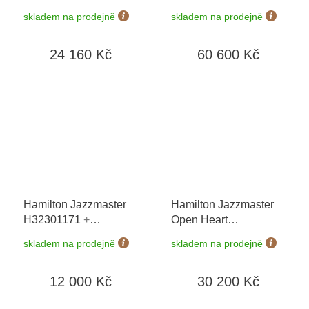
Quartz H52404130
H38429541
skladem na prodejně
skladem na prodejně
24 160 Kč
60 600 Kč
Hamilton Jazzmaster
Hamilton Jazzmaster
H32301171
+
Open Heart
prodloužená záruka 5
H32215101
+
skladem na prodejně
skladem na prodejně
let
prodloužená záruka 5
let + možnost výměny
12 000 Kč
30 200 Kč
do 90 dní