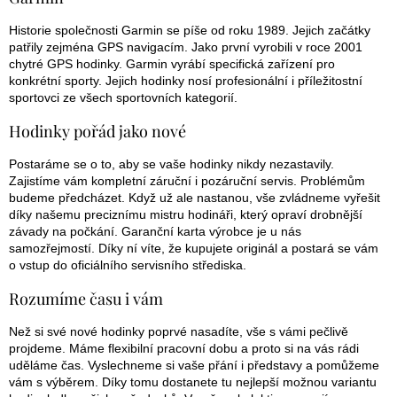
Historie společnosti Garmin se píše od roku 1989. Jejich začátky
patřily zejména GPS navigacím. Jako první vyrobili v roce 2001
chytré GPS hodinky. Garmin vyrábí specifická zařízení pro
konkrétní sporty. Jejich hodinky nosí profesionální i příležitostní
sportovci ze všech sportovních kategorií.
Hodinky pořád jako nové
Postaráme se o to, aby se vaše hodinky nikdy nezastavily.
Zajistíme vám kompletní záruční i pozáruční servis. Problémům
budeme předcházet. Když už ale nastanou, vše zvládneme vyřešit
díky našemu preciznímu mistru hodináři, který opraví drobnější
závady na počkání. Garanční karta výrobce je u nás
samozřejmostí. Díky ní víte, že kupujete originál a postará se vám
o vstup do oficiálního servisního střediska.
Rozumíme času i vám
Než si své nové hodinky poprvé nasadíte, vše s vámi pečlivě
projdeme. Máme flexibilní pracovní dobu a proto si na vás rádi
uděláme čas. Vyslechneme si vaše přání i představy a pomůžeme
vám s výběrem. Díky tomu dostanete tu nejlepší možnou variantu