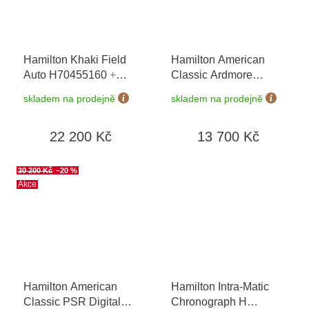
Hamilton Khaki Field
Hamilton American
Auto H70455160
+
Classic Ardmore
prodloužená záruka 5
Quartz H11221514
+
skladem na prodejně
skladem na prodejně
let + možnost výměny
prodloužená záruka 5
do 90 dní
let + možnost výměny
22 200 Kč
13 700 Kč
do 90 dní
30 200 Kč
–20 %
Akce
Hamilton American
Hamilton Intra-Matic
Classic PSR Digital
Chronograph H