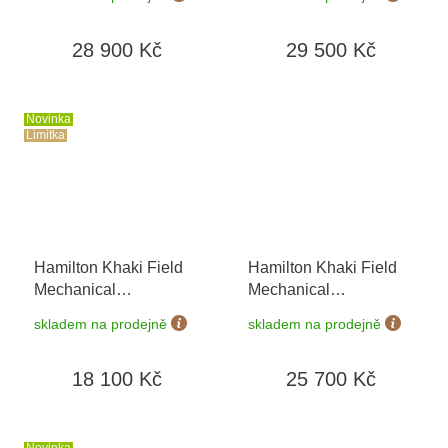
prodloužená záruka 5
prodloužená záruka 5
let + možnost výměny
let
28 900 Kč
29 500 Kč
do 90 dní
Novinka
Limitka
Hamilton Khaki Field
Hamilton Khaki Field
Mechanical
Mechanical
H69399930 USA 250th
H69509130
skladem na prodejně
skladem na prodejně
Anniversary 2026
18 100 Kč
25 700 Kč
Novinka