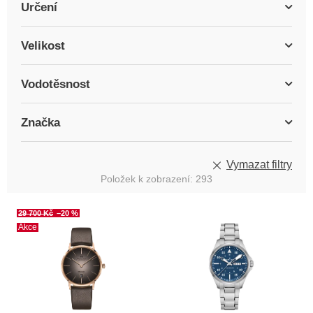
Určení
Velikost
Vodotěsnost
Značka
Vymazat filtry
Položek k zobrazení:
293
V
29 700 Kč
–20 %
ý
Akce
p
i
s
p
r