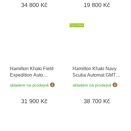
34 800 Kč
19 800 Kč
Novinka
Hamilton Khaki Field
Hamilton Khaki Navy
Expedition Auto
Scuba Automat GMT
H70315130
+
H82535140
skladem na prodejně
skladem na prodejně
prodloužená záruka 5
let
31 900 Kč
38 700 Kč