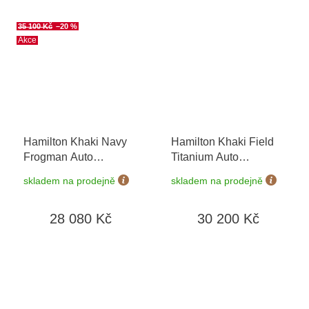
35 100 Kč
–20 %
Akce
Hamilton Khaki Navy
Hamilton Khaki Field
Frogman Auto
Titanium Auto
H77455331
H70545540
+
skladem na prodejně
skladem na prodejně
prodloužená záruka 5
let
28 080 Kč
30 200 Kč