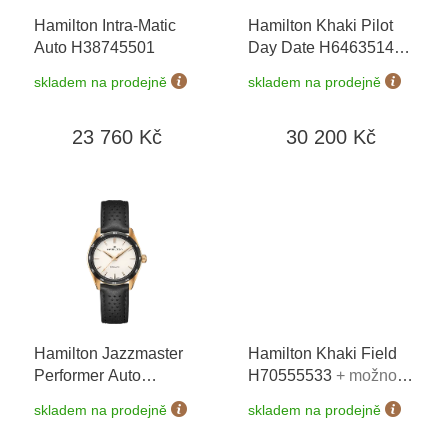
o
Hamilton Intra-Matic
Hamilton Khaki Pilot
d
Auto H38745501
Day Date H64635140
u
+ prodloužená záruka
k
skladem na prodejně
skladem na prodejně
5 let + možnost výměny
t
do 90 dní
ů
23 760 Kč
30 200 Kč
Hamilton Jazzmaster
Hamilton Khaki Field
Performer Auto
H70555533
+ možnost
H36225770
výměny do 90 dní
skladem na prodejně
skladem na prodejně