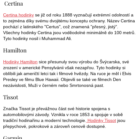
Certina
Certina hodinky
se již od roku 1888 vyznačují extrémní odolností a
to zejména díky svému dvojitému konceptu ochrany. Název Certina
pochází z latinského "Certus", což znamená "přesný, jistý".
Všechny hodinky Certina jsou voděodolné minimálně do 100 metrů.
Tyto hodinky nosil i Muhammad Ali.
Hamilton
Hodinky Hamilton
sice přesunuly svou výrobu do Švýcarska, své
zrození v americké Pensylvánii však nezapřou. Tyto hodinky si
oblíbili jak američtí letci tak i filmové hvězdy. Na ruce je měl i Elvis
Presley ve filmu Blue Hawaii. Objevili se také ve filmech Den
nezávislosti, Muži v černém nebo Smrtonosná past.
Tissot
Značka Tissot je převážnou část své historie spojena s
automobilovými závody. Vznikla v roce 1853 a spojuje v sobě
tradiční hodinařinu a moderní technologie.
Hodinky Tissot
jsou
přepychové, pokrokové a zároveň cenově dostupné.
Garmin