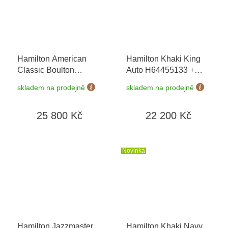
Hamilton American
Hamilton Khaki King
Classic Boulton
Auto H64455133
+
Mechanical
prodloužená záruka 5
skladem na prodejně
skladem na prodejně
H13519711
+
let + možnost výměny
prodloužená záruka 5
do 90 dní
25 800 Kč
22 200 Kč
let
Novinka
Hamilton Jazzmaster
Hamilton Khaki Navy