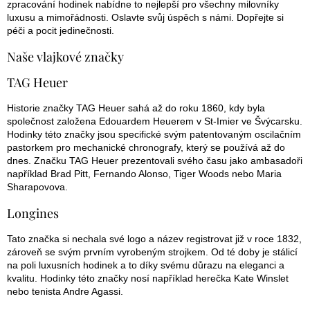
zpracování hodinek nabídne to nejlepší pro všechny milovníky
luxusu a mimořádnosti. Oslavte svůj úspěch s námi. Dopřejte si
péči a pocit jedinečnosti.
Naše vlajkové značky
TAG Heuer
Historie značky TAG Heuer sahá až do roku 1860, kdy byla
společnost založena Edouardem Heuerem v St-Imier ve Švýcarsku.
Hodinky této značky jsou specifické svým patentovaným oscilačním
pastorkem pro mechanické chronografy, který se používá až do
dnes. Značku TAG Heuer prezentovali svého času jako ambasadoři
například Brad Pitt, Fernando Alonso, Tiger Woods nebo Maria
Sharapovova.
Longines
Tato značka si nechala své logo a název registrovat již v roce 1832,
zároveň se svým prvním vyrobeným strojkem. Od té doby je stálicí
na poli luxusních hodinek a to díky svému důrazu na eleganci a
kvalitu. Hodinky této značky nosí například herečka Kate Winslet
nebo tenista Andre Agassi.