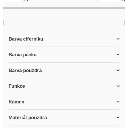
u
k
t
ů
Barva ciferníku
Barva pásku
Barva pouzdra
Funkce
Kámen
Materiál pouzdra