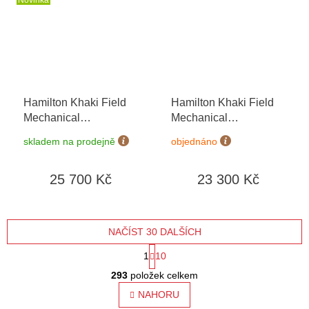
Hamilton Khaki Field
Hamilton Khaki Field
Mechanical
Mechanical
H69509160
H69509930
skladem na prodejně
objednáno
25 700 Kč
23 300 Kč
NAČÍST 30 DALŠÍCH
S
1
10
O
t
293
položek celkem
v
l
NAHORU
r
á