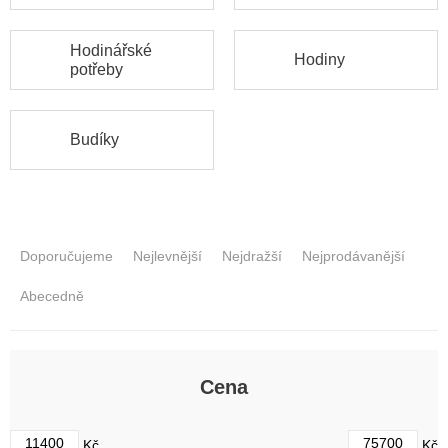
Hodinářské
Hodiny
potřeby
Budíky
Ř
a
Doporučujeme
Nejlevnější
Nejdražší
Nejprodávanější
z
e
Abecedně
n
í
p
r
Cena
o
d
11400
75700
Kč
Kč