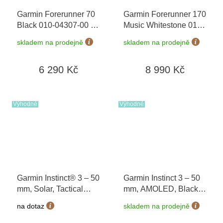
Garmin Forerunner 70
Garmin Forerunner 170
Black 010-04307-00
+
Music Whitestone 010-
možnost výměny do 90
03920-11
+ možnost
skladem na prodejně
skladem na prodejně
dní
výměny do 90 dní
6 290 Kč
8 990 Kč
Výhodné
Výhodné
Garmin Instinct® 3 – 50
Garmin Instinct 3 – 50
mm, Solar, Tactical
mm, AMOLED, Black /
Edition Black 010-
Bolt Blue 010-03020-
na dotaz
skladem na prodejně
02935-50
03