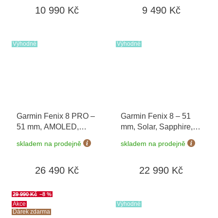
10 990 Kč
9 490 Kč
Výhodné
Výhodné
Garmin Fenix 8 PRO –
Garmin Fenix 8 – 51
51 mm, AMOLED,
mm, Solar, Sapphire,
Sapphire,
Carbon grey DLC
skladem na prodejně
skladem na prodejně
Graphite/Black 010-
titanium s Black/Grey
03199-11
010-02907-11
26 490 Kč
22 990 Kč
29 990 Kč
–8 %
Akce
Výhodné
Dárek zdarma