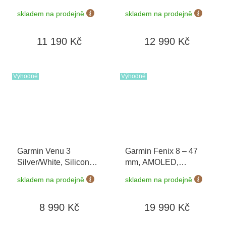
03014-02
03014-03 + náhradní
skladem na prodejně
skladem na prodejně
řemínek
11 190 Kč
12 990 Kč
Výhodné
Výhodné
Garmin Venu 3
Garmin Fenix 8 – 47
Silver/White, Silicone
mm, AMOLED,
band 010-02784-00
Sapphire, Titanium s
skladem na prodejně
skladem na prodejně
Orange/Graphite 010-
02904-11
8 990 Kč
19 990 Kč