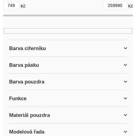
d
749
259990
Kč
Kč
u
k
t
ů
Barva ciferníku
Barva pásku
Barva pouzdra
Funkce
Materiál pouzdra
Modelová řada