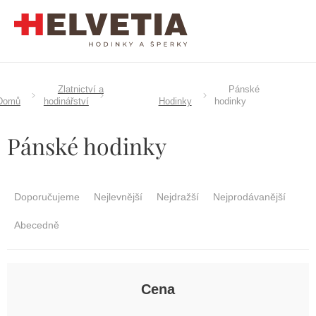
Přejít
na
obsah
Zlatnictví a
Pánské
Domů
hodinářství
Hodinky
hodinky
Pánské hodinky
Ř
a
Doporučujeme
Nejlevnější
Nejdražší
Nejprodávanější
z
e
Abecedně
n
í
p
r
Cena
o