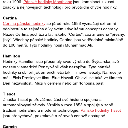
roku 1906.
Pánské hodinky Montblanc
jsou kombinací luxusní
značky a nejnovějších technologií pro prvotřídní chytré hodinky.
Certina
Certina pánské hodinky
se již od roku 1888 vyznačují extrémní
odolností a to zejména díky svému dvojitému conceptu ochrany.
Název Certina pochází z latinského "Certus", což znamená "přesný,
jistý". Všechny pánské hodinky Certina jsou voděodolné minimálně
do 100 metrů. Tyto hodinky nosil i Muhammad Ali.
Hamilton
Hodinky Hamilton sice přesunuly svou výrobu do Švýcarska, své
zrození v americké Pensylvánii však nezapřou. Tyto pánské
hodinky si oblíbili jak američtí letci tak i filmové hvězdy. Na ruce je
měl i Elvis Presley ve filmu Blue Hawaii. Objevili se také ve filmech
Den nezávislosti, Muži v černém nebo Smrtonosná past.
Tissot
Značka Tissot je převážnou část své historie spojena s
automobilovými závody. Vznikla v roce 1853 a spojuje v sobě
tradiční hodinařinu a moderní technologie.
Pánské hodinky Tissot
jsou přepychové, pokrokové a zároveň cenově dostupné.
Garmin