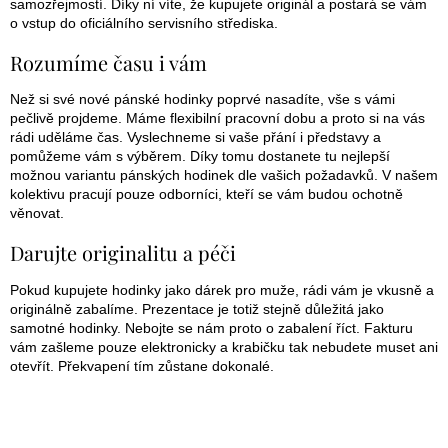
samozřejmostí. Díky ní víte, že kupujete originál a postará se vám
o vstup do oficiálního servisního střediska.
Rozumíme času i vám
Než si své nové pánské hodinky poprvé nasadíte, vše s vámi
pečlivě projdeme. Máme flexibilní pracovní dobu a proto si na vás
rádi uděláme čas. Vyslechneme si vaše přání i představy a
pomůžeme vám s výběrem. Díky tomu dostanete tu nejlepší
možnou variantu pánských hodinek dle vašich požadavků. V našem
kolektivu pracují pouze odborníci, kteří se vám budou ochotně
věnovat.
Darujte originalitu a péči
Pokud kupujete hodinky jako dárek pro muže, rádi vám je vkusně a
originálně zabalíme. Prezentace je totiž stejně důležitá jako
samotné hodinky. Nebojte se nám proto o zabalení říct. Fakturu
vám zašleme pouze elektronicky a krabičku tak nebudete muset ani
otevřít. Překvapení tím zůstane dokonalé.