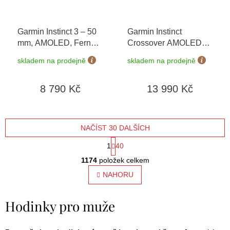
Garmin Instinct 3 – 50
Garmin Instinct
mm, AMOLED, Fern
Crossover AMOLED
Green 010-03020-02
Charcoal 010-03398-
skladem na prodejně
skladem na prodejně
00
8 790 Kč
13 990 Kč
NAČÍST 30 DALŠÍCH
S
1
40
O
t
1174
položek celkem
v
l
NAHORU
r
á
á
d
Hodinky pro muže
a
n
c
í
k