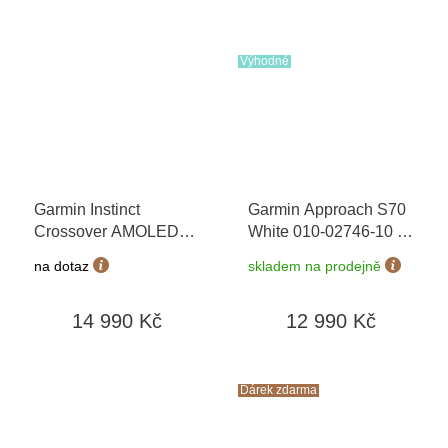
Výhodné
Garmin Instinct
Garmin Approach S70
Crossover AMOLED
White 010-02746-10
+
Bronze/Sunburst 010-
možnost výměny do 90
na dotaz
skladem na prodejně
03398-01
dní
14 990 Kč
12 990 Kč
Dárek zdarma