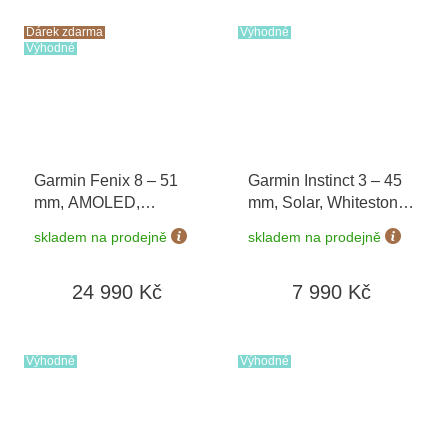
Dárek zdarma
Výhodné
Výhodné
Garmin Fenix 8 – 51
Garmin Instinct 3 – 45
mm, AMOLED,
mm, Solar, Whitestone
Sapphire, Carbon grey
/ Bolt Blue 010-02934-
skladem na prodejně
skladem na prodejně
DLC s Chestnut 010-
03
02905-40 + náhradní
24 990 Kč
7 990 Kč
řemínek
+ dárkový
poukaz v hodnotě 1000
Kč + Topo Czech PRO
Voucher
Výhodné
Výhodné