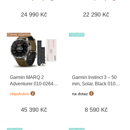
010-02904-40 +
Orange/Graphite 010-
t
náhradní řemínek
+
02905-11
ů
24 990 Kč
22 290 Kč
dárkový poukaz v
hodnotě 1000 Kč +
Topo Czech PRO
Voucher
Dárek zdarma
Výhodné
Garmin MARQ 2
Garmin Instinct 3 – 50
Adventurer 010-02648-
mm, Solar, Black 010-
31 Premium + náhradní
02935-00
objednáno
na dotaz
řemínek
+ dárkový
poukaz v hodnotě 1000
45 390 Kč
8 590 Kč
Kč
Výhodné
Výhodné