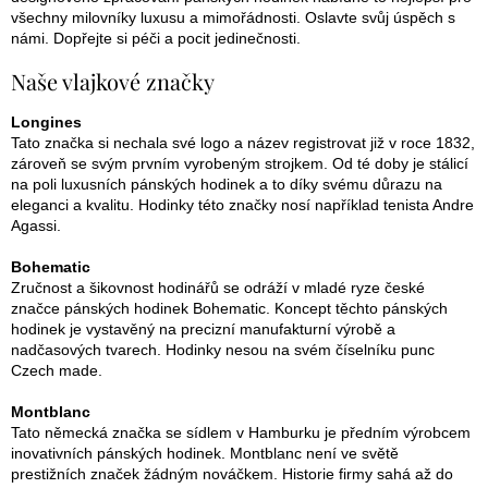
všechny milovníky luxusu a mimořádnosti. Oslavte svůj úspěch s
námi. Dopřejte si péči a pocit jedinečnosti.
Naše vlajkové značky
Longines
Tato značka si nechala své logo a název registrovat již v roce 1832,
zároveň se svým prvním vyrobeným strojkem. Od té doby je stálicí
na poli luxusních pánských hodinek a to díky svému důrazu na
eleganci a kvalitu. Hodinky této značky nosí například tenista Andre
Agassi.
Bohematic
Zručnost a šikovnost hodinářů se odráží v mladé ryze české
značce pánských hodinek Bohematic. Koncept těchto pánských
hodinek je vystavěný na precizní manufakturní výrobě a
nadčasových tvarech. Hodinky nesou na svém číselníku punc
Czech made.
Montblanc
Tato německá značka se sídlem v Hamburku je předním výrobcem
inovativních pánských hodinek. Montblanc není ve světě
prestižních značek žádným nováčkem. Historie firmy sahá až do