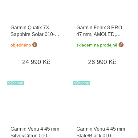
Garmin Quatix 7X
Garmin Fenix 8 PRO –
Sapphire Solar 010-
47 mm, AMOLED,
02541-61 + náhradní
Sapphire, Carbon
objednáno
skladem na prodejně
řemínek
grey/Chestnut 010-
03198-40 + náhradní
24 990 Kč
26 990 Kč
řemínek
+ Topo Czech
PRO Voucher + druhý
náhradní řemínek v
hodnotě 1290,-
Výhodné
Výhodné
Garmin Venu 4 45 mm
Garmin Venu 4 45 mm
Silver/Citron 010-
Slate/Black 010-