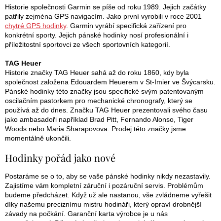
Historie společnosti Garmin se píše od roku 1989. Jejich začátky
patřily zejména GPS navigacím. Jako první vyrobili v roce 2001
chytré GPS hodinky
. Garmin vyrábí specifická zařízení pro
konkrétní sporty. Jejich pánské hodinky nosí profesionální i
příležitostní sportovci ze všech sportovních kategorií.
TAG Heuer
Historie značky TAG Heuer sahá až do roku 1860, kdy byla
společnost založena Edouardem Heuerem v St-Imier ve Švýcarsku.
Pánské hodinky této značky jsou specifické svým patentovaným
oscilačním pastorkem pro mechanické chronografy, který se
používá až do dnes. Značku TAG Heuer prezentovali svého času
jako ambasadoři například Brad Pitt, Fernando Alonso, Tiger
Woods nebo Maria Sharapovova. Prodej této značky jsme
momentálně ukončili.
Hodinky pořád jako nové
Postaráme se o to, aby se vaše pánské hodinky nikdy nezastavily.
Zajistíme vám kompletní záruční i pozáruční servis. Problémům
budeme předcházet. Když už ale nastanou, vše zvládneme vyřešit
díky našemu preciznímu mistru hodináři, který opraví drobnější
závady na počkání. Garanční karta výrobce je u nás