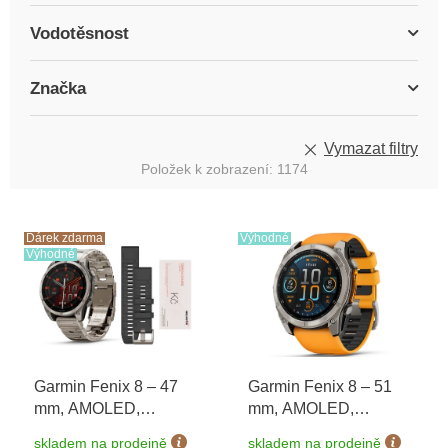
Vodotěsnost
Značka
Vymazat filtry
Položek k zobrazení:
1174
V
ý
Dárek zdarma
Výhodné
Výhodné
p
i
s
p
r
o
Garmin Fenix 8 – 47
Garmin Fenix 8 – 51
d
mm, AMOLED,
mm, AMOLED,
u
Sapphire, Titanium
Sapphire, Titanium s
k
skladem na prodejně
skladem na prodejně