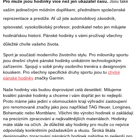
p
Pro muže jsou hodinky více než jen ukazatel času.
Jsou také
o
r
vaším jedinečným módním doplňkem, předmětem společenské
v
v
k
reprezentace a prestiže. Ať už jste automobilový závodník,
y
á
spisovatel, vysokoškolský profesor, podnikatel nebo jen milujete
v
n
hodinářskou historii. Pánské hodinky s vámi prožívají všechny
ý
p
důležité chvíle vašeho života.
í
i
s
Sport je součástí moderního životního stylu. Pro milovníky sportu
u
jsou dnešní chytré pánské hodinky unikátním technologickým
zařízením. Spojují v sobě prvky osobního trenéra s designovým
kouskem. Pro všechny specifické druhy sportu jsou tu
chytré
pánské hodinky
značky Garmin.
Naše hodinky vás budou doprovázet celá desetiletí. Milujeme
kvalitní pánské hodinky a chceme i vám dopřát jen to nejlepší.
Proto máme jako jediní v olomouckém kraji výhradní zastoupení
pro renomované značky jako jsou například TAG Heuer, Longines,
Bohematic nebo Montblanc. Všichni tito výrobci hodinek si zakládají
na precizním zpracování a nejkvalitnějších materiálech. Hodinky
máte stále na očích. Je důležité aby hodinky pro muže co nejvíce
odpovídaly konkrétním požadavkům a vkusu. Široká škála
designového zpracování pánských hodinek nabídne to nejlepší pro