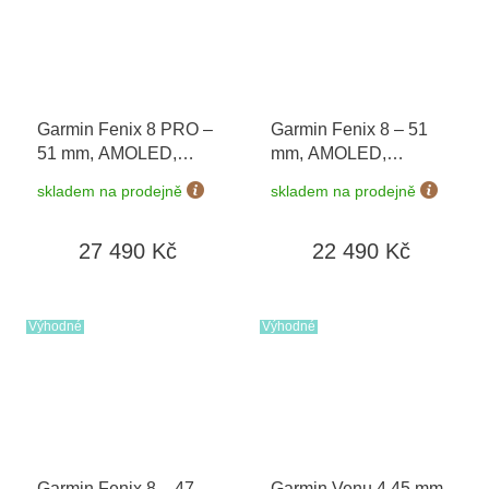
Garmin Fenix 8 PRO –
Garmin Fenix 8 – 51
51 mm, AMOLED,
mm, AMOLED,
Sapphire, Carbon
Sapphire, Carbon grey
skladem na prodejně
skladem na prodejně
grey/Chestnut 010-
DLC s Black/Grey 010-
03199-40 + náhradní
02905-21
27 490 Kč
22 490 Kč
řemínek
+ Topo Czech
PRO Voucher + druhý
náhradní řemínek v
hodnotě 1 290 Kč
Výhodné
Výhodné
Garmin Fenix 8 – 47
Garmin Venu 4 45 mm