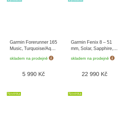
Garmin Forerunner 165
Garmin Fenix 8 – 51
Music, Turquoise/Aqua
mm, Solar, Sapphire,
010-02863-32
+
Titanium s
skladem na prodejně
skladem na prodejně
možnost výměny do 90
Yellow/Graphite 010-
dní
02907-21
5 990 Kč
22 990 Kč
Novinka
Novinka