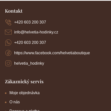
Z
á
Kontakt
p
a
+420 603 200 307
t
í
info
@
helvetia-hodinky.cz
+420 603 200 307
https://www.facebook.com/helvetiaboutique
helvetia_hodinky
Zákaznický servis
Moje objednávka
O nás