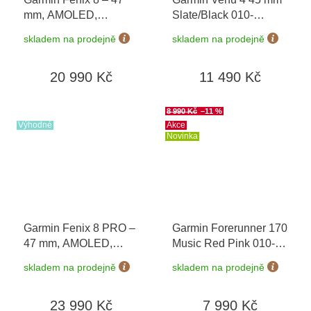
mm, AMOLED,
Slate/Black 010-
Sapphire, Carbon grey
03014-00
skladem na prodejně
skladem na prodejně
DLC titanium s
Black/Gray 010-02904-
20 990 Kč
11 490 Kč
21
8 990 Kč
–11 %
Výhodné
Akce
Novinka
Garmin Fenix 8 PRO –
Garmin Forerunner 170
47 mm, AMOLED,
Music Red Pink 010-
Sapphire,
03920-13
+ možnost
skladem na prodejně
skladem na prodejně
Black/Pebble Grey
výměny do 90 dní
010-03198-01
23 990 Kč
7 990 Kč