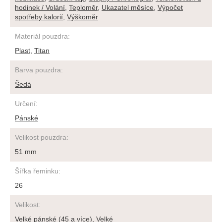
hodinek / Volání
,
Teploměr
,
Ukazatel měsíce
,
Výpočet
spotřeby kalorií
,
Výškoměr
Materiál pouzdra
:
Plast
,
Titan
Barva pouzdra
:
Šedá
Určení
:
Pánské
Velikost pouzdra
:
51 mm
Šířka řeminku
:
26
Velikost
:
Velké pánské (45 a více)
,
Velké