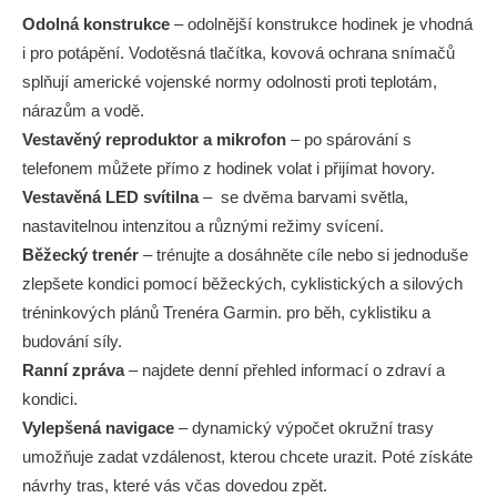
Odolná konstrukce
– odolnější konstrukce hodinek je vhodná
i pro potápění. Vodotěsná tlačítka, kovová ochrana snímačů
splňují americké vojenské normy odolnosti proti teplotám,
nárazům a vodě.
Vestavěný reproduktor a mikrofon
– po spárování s
telefonem můžete přímo z hodinek volat i přijímat hovory.
Vestavěná LED svítilna
– se dvěma barvami světla,
nastavitelnou intenzitou a různými režimy svícení.
Běžecký trenér
– trénujte a dosáhněte cíle nebo si jednoduše
zlepšete kondici pomocí běžeckých, cyklistických a silových
tréninkových plánů Trenéra Garmin. pro běh, cyklistiku a
budování síly.
Ranní zpráva
– najdete denní přehled informací o zdraví a
kondici.
Vylepšená navigace
– dynamický výpočet okružní trasy
umožňuje zadat vzdálenost, kterou chcete urazit. Poté získáte
návrhy tras, které vás včas dovedou zpět.