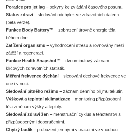
Poradce pro jet lag
– pokyny ke zvládání časového posunu.
Status zdraví
– sledování odchylek ve zdravotních datech
(beta verze).
Funkce Body Battery™
– zobrazení úrovně energie těla
během dne.
Zatížení organismu
– vyhodnocení stresu a rovnováhy mezi
zátěží a regenerací.
Funkce Health Snapshot™
– dvouminutový záznam
klíčových zdravotních statistik.
Měření frekvence dýchání
– sledování dechové frekvence ve
dne i v noci.
Sledování pitného režimu
– záznam denního příjmu tekutin.
Výšková a teplotní aklimatizace
– monitoring přizpůsobení
těla změnám výšky a teploty.
Sledování zdraví žen
– menstruační cyklus a těhotenství s
přizpůsobenými doporučeními.
Chytrý budík
– probuzení jemnými vibracemi ve vhodnou