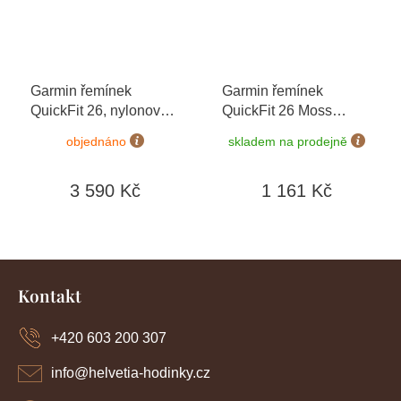
Garmin řemínek
Garmin řemínek
QuickFit 26, nylonový,
QuickFit 26 Moss
černý, černá přezka
Silicone 010-13117-03
objednáno
skladem na prodejně
010-12864-07
3 590 Kč
1 161 Kč
Z
á
Kontakt
p
a
+420 603 200 307
t
í
info
@
helvetia-hodinky.cz