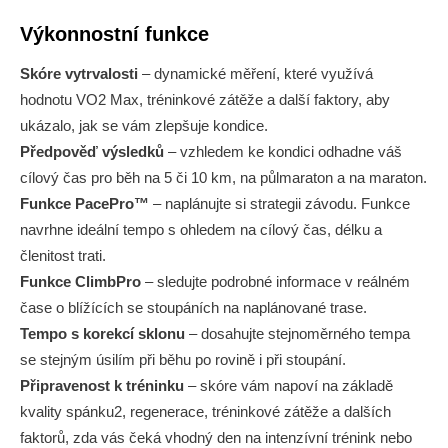
Výkonnostní funkce
Skóre vytrvalosti
– dynamické měření, které využívá
hodnotu VO2 Max, tréninkové zátěže a další faktory, aby
ukázalo, jak se vám zlepšuje kondice.
Předpověď výsledků
– vzhledem ke kondici odhadne váš
cílový čas pro běh na 5 či 10 km, na půlmaraton a na maraton.
Funkce PacePro™
– naplánujte si strategii závodu. Funkce
navrhne ideální tempo s ohledem na cílový čas, délku a
členitost trati.
Funkce ClimbPro
– sledujte podrobné informace v reálném
čase o blížících se stoupáních na naplánované trase.
Tempo s korekcí sklonu
– dosahujte stejnoměrného tempa
se stejným úsilím při běhu po rovině i při stoupání.
Připravenost k tréninku
– skóre vám napoví na základě
kvality spánku2, regenerace, tréninkové zátěže a dalších
faktorů, zda vás čeká vhodný den na intenzívní trénink nebo