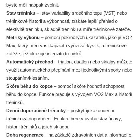
byste měli naopak zvolnit.
Stav tréninku
– stav variability srdečního tepu (VST) nebo
tréninkové historii a výkonnosti, získáte lepší přehled o
efektivitě tréninku, skladbě tréninku a míře tréninkové zátěže.
Metriky výkonu
– pomocí pokročilých ukazatelů, jako je VO2
Max, který měří vaši kapacitu využívat kyslík, a tréninkové
zátěže, jež ukazuje intenzitu tréninků.
Automatický přechod
– triatlon, duatlon nebo skialpy můžete
využít automatického přepínání mezi jednotlivými sporty nebo
stoupáním/klesáním.
Skóre běhu do kopce
– pomocí skóre hodnotí schopnost
běhu do kopce. Funkce pracuje s vývojem VO2 Max a historií
tréninků.
Denní doporučené tréninky
– poskytují každodenní
tréninková doporučení. Funkce bere v úvahu stav únavy,
historii tréninků a jejich skladbu.
Doba regenerace
– na základě zdravotních dat a informací o