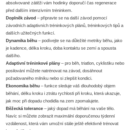
absolvované zátěži vám hodinky doporučí čas regenerace
před dalším intenzivním tréninkem.
Doplněk závod
– připravte se na další závod pomocí
závodních adaptivních tréninkových plánů, tréninkových tipů a
dalších užitečných funkcí.
Dynamika běhu
– podívejte se na důležité metriky běhu, jako
je kadence, délka kroku, doba kontaktu se zemí a spousta
dalšího.
Adaptivní tréninkové plány
– pro běh, triatlon, cyklistiku nebo
posilování můžete natrénovat na závod, dosáhnout
požadovaného milníku nebo si zlepšit kondici.
Ekonomika běhu
– funkce sleduje váš dlouhodobý objem
běhání, délku kroku i ztrátu rychlosti při kroku, která ukazuje,
jak moc při dopadu chodidla na zem zpomalujete.
Běžecká tolerance
– jaký dopad má běhání na vaše tělo.
Navíc si můžete zobrazit maximální doporučenou týdenní
vzdálenost, která vám umožní stále ještě efektivně trénovat