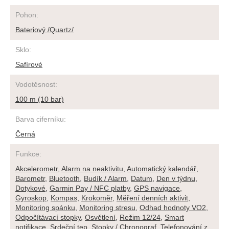
Pohon
:
Bateriový /Quartz/
Sklo
:
Safírové
Vodotěsnost
:
100 m (10 bar)
Barva ciferníku
:
Černá
Funkce
:
Akcelerometr
,
Alarm na neaktivitu
,
Automatický kalendář
,
Barometr
,
Bluetooth
,
Budík / Alarm
,
Datum
,
Den v týdnu
,
Dotykové
,
Garmin Pay / NFC platby
,
GPS navigace
,
Gyroskop
,
Kompas
,
Krokoměr
,
Měření denních aktivit
,
Monitoring spánku
,
Monitoring stresu
,
Odhad hodnoty VO2
,
Odpočítávací stopky
,
Osvětlení
,
Režim 12/24
,
Smart
notifikace
,
Srdeční tep
,
Stopky / Chronograf
,
Telefonování z