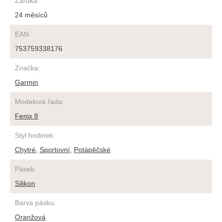
Záruka
:
24 měsíců
EAN
:
753759338176
Značka
:
Garmin
Modelová řada
:
Fenix 8
Styl hodinek
:
Chytré
,
Sportovní
,
Potápěčské
Pásek
:
Silikon
Barva pásku
:
Oranžová