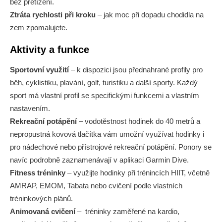
bez přetížení.
Ztráta rychlosti při kroku
– jak moc při dopadu chodidla na
zem zpomalujete.
Aktivity a funkce
Sportovní využití
– k dispozici jsou přednahrané profily pro
běh, cyklistiku, plavání, golf, turistiku a další sporty. Každý
sport má vlastní profil se specifickými funkcemi a vlastním
nastavením.
Rekreační potápění
– vodotěstnost hodinek do 40 metrů a
nepropustná kovová tlačítka vám umožní využívat hodinky i
pro nádechové nebo přístrojové rekreační potápění. Ponory se
navíc podrobně zaznamenávají v aplikaci Garmin Dive.
Fitness tréninky
– využijte hodinky při trénincích HIIT, včetně
AMRAP, EMOM, Tabata nebo cvičení podle vlastních
tréninkových plánů.
Animovaná cvičení
– tréninky zaměřené na kardio,