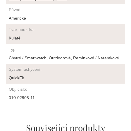
Původ
:
Americké
Tvar pouzdra
:
Kulaté
Typ
:
Chytré / Smartwatch
,
Outdoorové
,
Řemínkové / Náramkové
Systém uchycení
:
QuickFit
Obj. číslo
:
010-02905-11
Související produkty