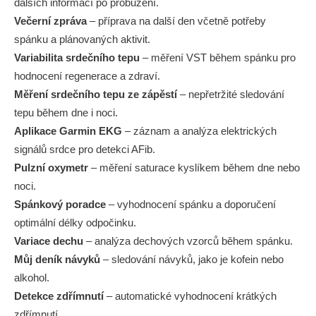
dalších informací po probuzení.
Večerní zpráva
– příprava na další den včetně potřeby
spánku a plánovaných aktivit.
Variabilita srdečního tepu
– měření VST během spánku pro
hodnocení regenerace a zdraví.
Měření srdečního tepu ze zápěstí
– nepřetržité sledování
tepu během dne i noci.
Aplikace Garmin EKG
– záznam a analýza elektrických
signálů srdce pro detekci AFib.
Pulzní oxymetr
– měření saturace kyslíkem během dne nebo
noci.
Spánkový poradce
– vyhodnocení spánku a doporučení
optimální délky odpočinku.
Variace dechu
– analýza dechových vzorců během spánku.
Můj deník návyků
– sledování návyků, jako je kofein nebo
alkohol.
Detekce zdřímnutí
– automatické vyhodnocení krátkých
zdřímnutí.