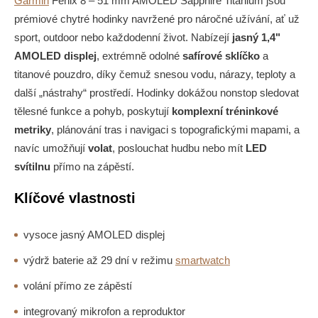
Garmin
Fenix 8 – 51 mm AMOLED Sapphire Titanium jsou
prémiové chytré hodinky navržené pro náročné užívání, ať už
sport, outdoor nebo každodenní život. Nabízejí
jasný 1,4"
AMOLED displej
, extrémně odolné
safírové sklíčko
a
titanové pouzdro, díky čemuž snesou vodu, nárazy, teploty a
další „nástrahy“ prostředí. Hodinky dokážou nonstop sledovat
tělesné funkce a pohyb, poskytují
komplexní tréninkové
metriky
, plánování tras i navigaci s topografickými mapami, a
navíc umožňují
volat
, poslouchat hudbu nebo mít
LED
svítilnu
přímo na zápěstí.
Klíčové vlastnosti
vysoce jasný AMOLED displej
výdrž baterie až 29 dní v režimu
smartwatch
volání přímo ze zápěstí
integrovaný mikrofon a reproduktor