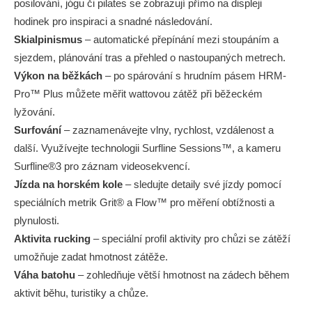
posilování, jógu či pilates se zobrazují přímo na displeji
hodinek pro inspiraci a snadné následování.
Skialpinismus
– automatické přepínání mezi stoupáním a
sjezdem, plánování tras a přehled o nastoupaných metrech.
Výkon na běžkách
– po spárování s hrudním pásem HRM-
Pro™ Plus můžete měřit wattovou zátěž při běžeckém
lyžování.
Surfování
– zaznamenávejte vlny, rychlost, vzdálenost a
další. Využívejte technologii Surfline Sessions™, a kameru
Surfline®3 pro záznam videosekvencí.
Jízda na horském kole
– sledujte detaily své jízdy pomocí
speciálních metrik Grit® a Flow™ pro měření obtížnosti a
plynulosti.
Aktivita rucking
– speciální profil aktivity pro chůzi se zátěží
umožňuje zadat hmotnost zátěže.
Váha batohu
– zohledňuje větší hmotnost na zádech během
aktivit běhu, turistiky a chůze.