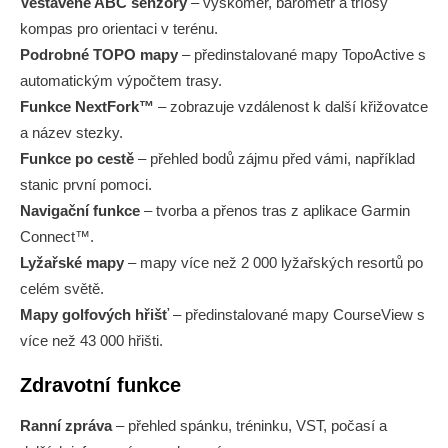
Vestavěné ABC senzory
– výškoměr, barometr a tříosý
kompas pro orientaci v terénu.
Podrobné TOPO mapy
– předinstalované mapy TopoActive s
automatickým výpočtem trasy.
Funkce NextFork™
– zobrazuje vzdálenost k další křižovatce
a název stezky.
Funkce po cestě
– přehled bodů zájmu před vámi, například
stanic první pomoci.
Navigační funkce
– tvorba a přenos tras z aplikace Garmin
Connect™.
Lyžařské mapy
– mapy více než 2 000 lyžařských resortů po
celém světě.
Mapy golfových hřišť
– předin­stalované mapy CourseView s
více než 43 000 hřišti.
Zdravotní funkce
Ranní zpráva
– přehled spánku, tréninku, VST, počasí a