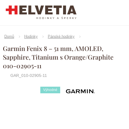
Přejít
na
obsah
Domů
Hodinky
Pánské hodinky
Garmin Fenix 8 – 51 mm, AMOLED,
Sapphire, Titanium s Orange/Graphite
010-02905-11
GAR_010-02905-11
Výhodné
Značka:
Garmin