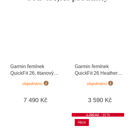
Garmin řemínek
Garmin řemínek
QuickFit 26, titanový
QuickFit 26 Heathered
DLC
Red Nylon 010-12864-
objednáno
objednáno
06
7 490 Kč
3 590 Kč
1 290 Kč
–10 %
Akce