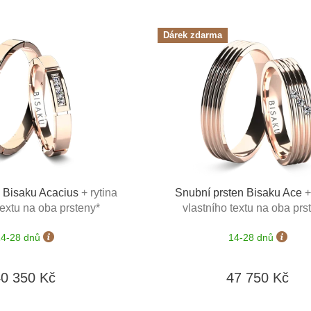
Dárek zdarma
n Bisaku Acacius
+ rytina
Snubní prsten Bisaku Ace
+
textu na oba prsteny*
vlastního textu na oba prs
14-28 dnů
14-28 dnů
40 350 Kč
47 750 Kč