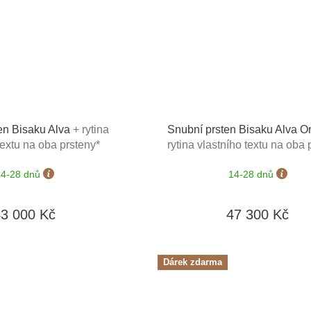
en Bisaku Alva
+ rytina
Snubní prsten Bisaku Alva O
textu na oba prsteny*
rytina vlastního textu na oba 
14-28 dnů
14-28 dnů
43 000 Kč
47 300 Kč
Dárek zdarma