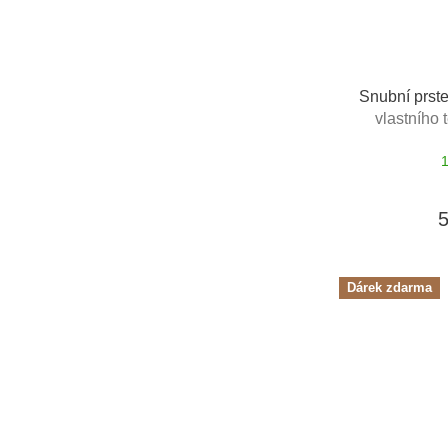
Snubní prst
vlastního 
Dárek zdarma