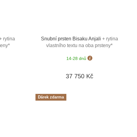
+ rytina
Snubní prsten Bisaku Anjali
+ rytina
teny*
vlastního textu na oba prsteny*
14-28 dnů
37 750 Kč
Dárek zdarma