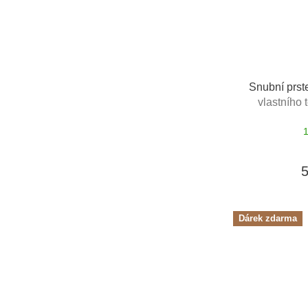
Snubní prst
vlastního 
Dárek zdarma