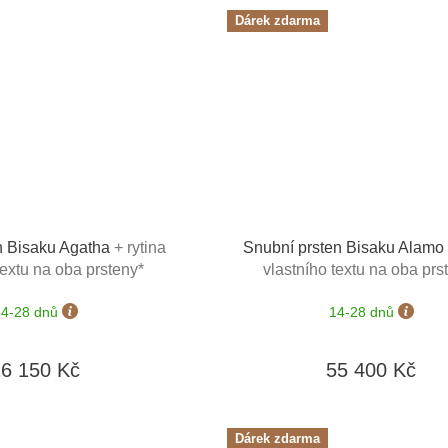
Dárek zdarma
n Bisaku Agatha
+ rytina
Snubní prsten Bisaku Alamo
textu na oba prsteny*
vlastního textu na oba prs
14-28 dnů
14-28 dnů
26 150 Kč
55 400 Kč
Dárek zdarma