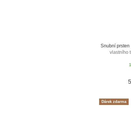
Snubní prsten 
vlastního 
Dárek zdarma