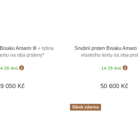
Bisaku Amarin III
+ rytina
Snubní prsten Bisaku Amar
textu na oba prsteny*
vlastního textu na oba prs
14-28 dnů
14-28 dnů
59 050 Kč
50 600 Kč
Dárek zdarma