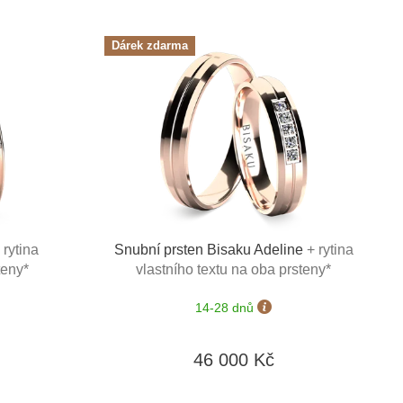
Dárek zdarma
 rytina
Snubní prsten Bisaku Adeline
+ rytina
teny*
vlastního textu na oba prsteny*
14-28 dnů
46 000 Kč