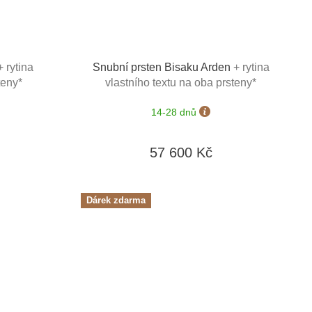
+ rytina
Snubní prsten Bisaku Arden
+ rytina
teny*
vlastního textu na oba prsteny*
14-28 dnů
57 600 Kč
Dárek zdarma