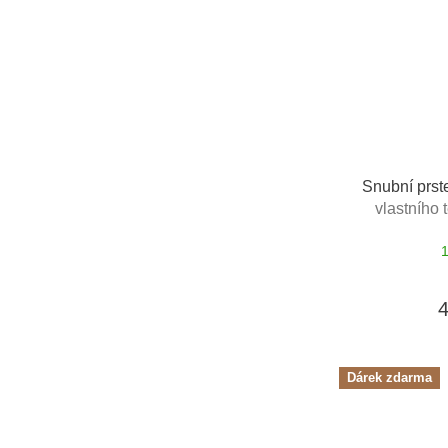
Snubní prst
vlastního 
Dárek zdarma