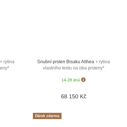
+ rytina
Snubní prsten Bisaku Althea
+ rytina
teny*
vlastního textu na oba prsteny*
14-28 dnů
68 150 Kč
Dárek zdarma