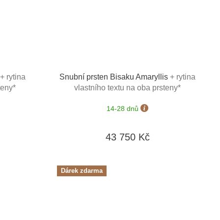
o
+ rytina
Snubní prsten Bisaku Amaryllis
+ rytina
teny*
vlastního textu na oba prsteny*
14-28 dnů
43 750 Kč
Dárek zdarma