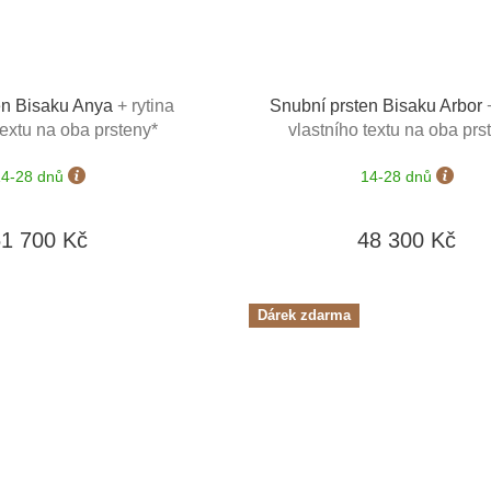
en Bisaku Anya
+ rytina
Snubní prsten Bisaku Arbor
textu na oba prsteny*
vlastního textu na oba prs
14-28 dnů
14-28 dnů
51 700 Kč
48 300 Kč
Dárek zdarma