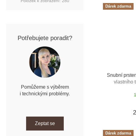
Položek k zobrazení:
280
Dárek zdarma
Potřebujete poradit?
Snubní prste
vlastního 
Pomůžeme s výběrem
i technickými problémy.
Zeptat se
Dárek zdarma