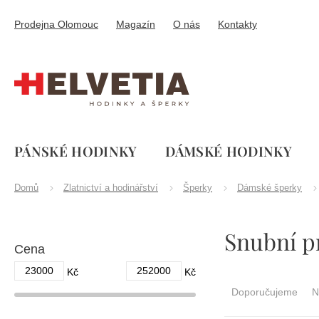
Přejít
na
Prodejna Olomouc
Magazín
O nás
Kontakty
obsah
PÁNSKÉ HODINKY
DÁMSKÉ HODINKY
Domů
Zlatnictví a hodinářství
Šperky
Dámské šperky
P
Snubní pr
o
Cena
s
t
23000
252000
Ř
Kč
Kč
r
a
Doporučujeme
N
a
z
n