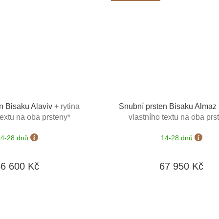
n Bisaku Alaviv
+ rytina
Snubní prsten Bisaku Almaz
textu na oba prsteny*
vlastního textu na oba prs
14-28 dnů
14-28 dnů
56 600 Kč
67 950 Kč