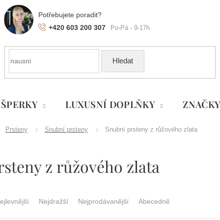
+420 603 200 307
Hledat
ŠPERKY
LUXUSNÍ DOPLŇKY
ZNAČK
Prsteny
Snubní prsteny
Snubní prsteny z růžového zlata
steny z růžového zlata
ejlevnější
Nejdražší
Nejprodávanější
Abecedně