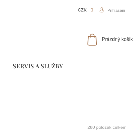
CZK
Přihlášení
NÁKUPNÍ
Prázdný košík
KOŠÍK
Y
SLUŽBY
280
položek celkem