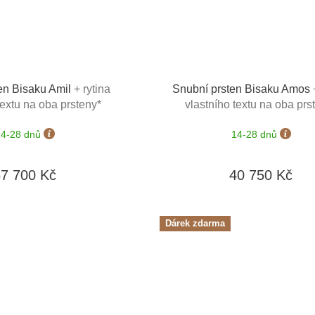
en Bisaku Amil
+ rytina
Snubní prsten Bisaku Amos
textu na oba prsteny*
vlastního textu na oba prs
14-28 dnů
14-28 dnů
57 700 Kč
40 750 Kč
Dárek zdarma