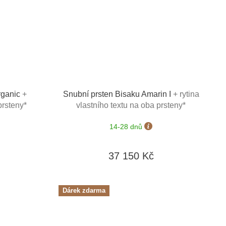
rganic
+
Snubní prsten Bisaku Amarin I
+ rytina
prsteny*
vlastního textu na oba prsteny*
14-28 dnů
37 150 Kč
Dárek zdarma