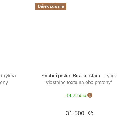
Dárek zdarma
+ rytina
Snubní prsten Bisaku Alara
+ rytina
teny*
vlastního textu na oba prsteny*
14-28 dnů
31 500 Kč