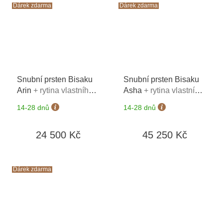
Dárek zdarma
Dárek zdarma
Snubní prsten Bisaku
Snubní prsten Bisaku
Arin
+ rytina vlastního
Asha
+ rytina vlastního
textu na oba prsteny*
textu na oba prsteny*
14-28 dnů
14-28 dnů
24 500 Kč
45 250 Kč
Dárek zdarma