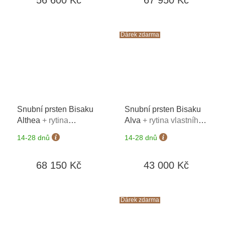
Dárek zdarma
Snubní prsten Bisaku
Snubní prsten Bisaku
Althea
+ rytina
Alva
+ rytina vlastního
vlastního textu na oba
textu na oba prsteny*
14-28 dnů
14-28 dnů
prsteny*
68 150 Kč
43 000 Kč
Dárek zdarma