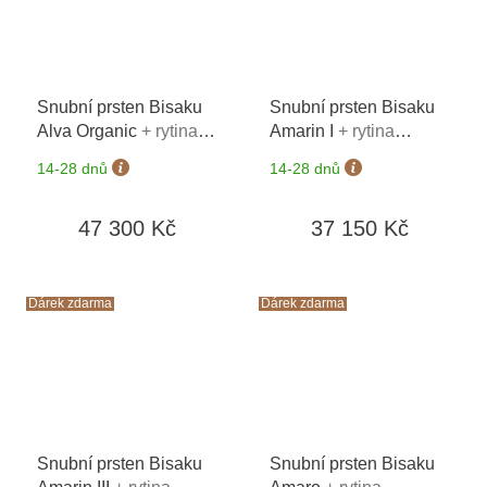
Snubní prsten Bisaku
Snubní prsten Bisaku
Alva Organic
+ rytina
Amarin I
+ rytina
vlastního textu na oba
vlastního textu na oba
14-28 dnů
14-28 dnů
prsteny*
prsteny*
47 300 Kč
37 150 Kč
Dárek zdarma
Dárek zdarma
Snubní prsten Bisaku
Snubní prsten Bisaku