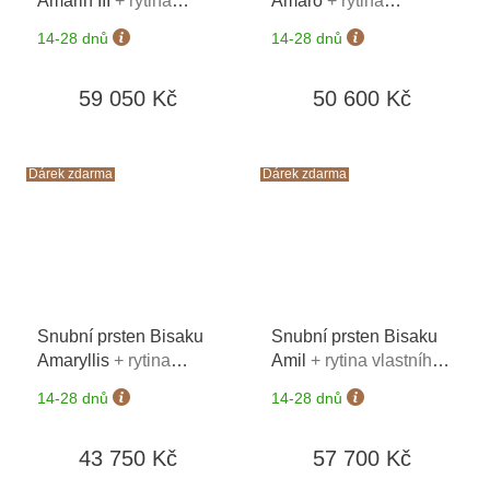
Amarin III
+ rytina
Amaro
+ rytina
vlastního textu na oba
vlastního textu na oba
14-28 dnů
14-28 dnů
prsteny*
prsteny*
59 050 Kč
50 600 Kč
Dárek zdarma
Dárek zdarma
Snubní prsten Bisaku
Snubní prsten Bisaku
Amaryllis
+ rytina
Amil
+ rytina vlastního
vlastního textu na oba
textu na oba prsteny*
14-28 dnů
14-28 dnů
prsteny*
43 750 Kč
57 700 Kč