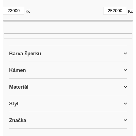
d
23000
252000
Kč
Kč
u
k
t
ů
Barva šperku
Kámen
Materiál
Styl
Značka