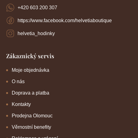
í
i
+420 603 200 307
s
u
https://www.facebook.com/helvetiaboutique
helvetia_hodinky
Zákaznický servis
Moje objednávka
O nás
Doprava a platba
Kontakty
Prodejna Olomouc
Věrnostní benefity