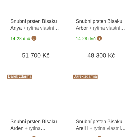
Snubní prsten Bisaku
Snubní prsten Bisaku
Anya
+ rytina vlastního
Arbor
+ rytina vlastního
textu na oba prsteny*
textu na oba prsteny*
14-28 dnů
14-28 dnů
51 700 Kč
48 300 Kč
Dárek zdarma
Dárek zdarma
Snubní prsten Bisaku
Snubní prsten Bisaku
Arden
+ rytina
Areli I
+ rytina vlastního
vlastního textu na oba
textu na oba prsteny*