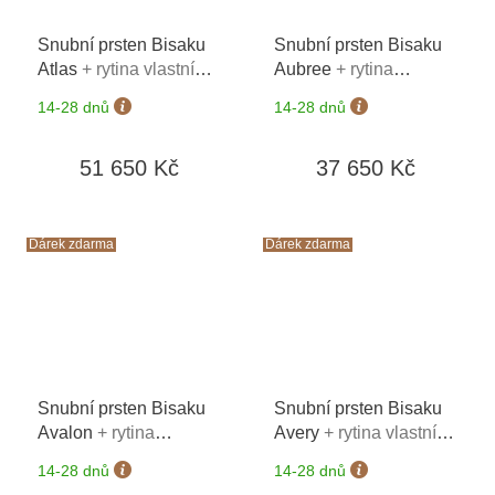
Snubní prsten Bisaku
Snubní prsten Bisaku
Atlas
+ rytina vlastního
Aubree
+ rytina
textu na oba prsteny*
vlastního textu na oba
14-28 dnů
14-28 dnů
prsteny*
51 650 Kč
37 650 Kč
Dárek zdarma
Dárek zdarma
Snubní prsten Bisaku
Snubní prsten Bisaku
Avalon
+ rytina
Avery
+ rytina vlastního
vlastního textu na oba
textu na oba prsteny*
14-28 dnů
14-28 dnů
prsteny*