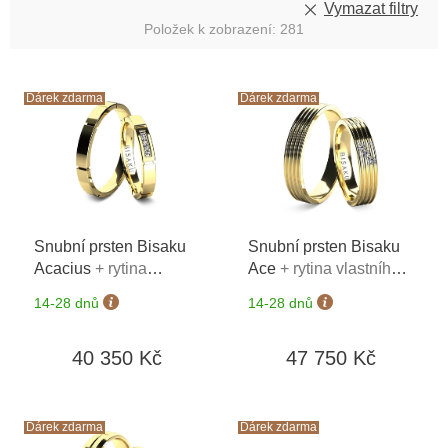
Vymazat filtry
Položek k zobrazení:
281
V
ý
Dárek zdarma
Dárek zdarma
p
i
s
p
r
o
Snubní prsten Bisaku
Snubní prsten Bisaku
d
Acacius
+ rytina
Ace
+ rytina vlastního
u
vlastního textu na oba
textu na oba prsteny*
k
14-28 dnů
14-28 dnů
prsteny*
t
ů
40 350 Kč
47 750 Kč
Dárek zdarma
Dárek zdarma