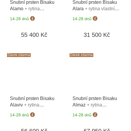
Snubní prsten Bisaku
Snubní prsten Bisaku
Alamo
+ rytina
Alara
+ rytina vlastního
vlastního textu na oba
textu na oba prsteny*
14-28 dnů
14-28 dnů
prsteny*
55 400 Kč
31 500 Kč
Dárek zdarma
Dárek zdarma
Snubní prsten Bisaku
Snubní prsten Bisaku
Alaviv
+ rytina
Almaz
+ rytina
vlastního textu na oba
vlastního textu na oba
14-28 dnů
14-28 dnů
prsteny*
prsteny*
56 600 Kč
67 950 Kč