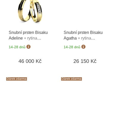
Snubní prsten Bisaku
Snubní prsten Bisaku
Adeline
+ rytina
Agatha
+ rytina
vlastního textu na oba
vlastního textu na oba
14-28 dnů
14-28 dnů
prsteny*
prsteny*
46 000 Kč
26 150 Kč
Dárek zdarma
Dárek zdarma