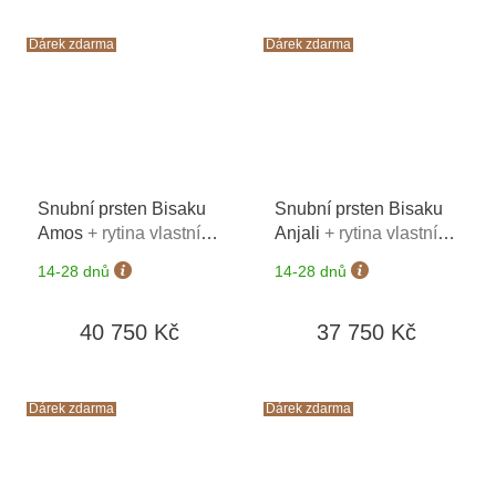
Dárek zdarma
Dárek zdarma
Snubní prsten Bisaku
Snubní prsten Bisaku
Amos
+ rytina vlastního
Anjali
+ rytina vlastního
textu na oba prsteny*
textu na oba prsteny*
14-28 dnů
14-28 dnů
40 750 Kč
37 750 Kč
Dárek zdarma
Dárek zdarma