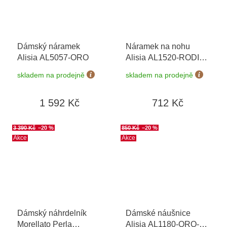
Dámský náramek
Náramek na nohu
Alisia AL5057-ORO
Alisia AL1520-RODIO
+ možnost výměny do
skladem na prodejně
skladem na prodejně
90 dní
1 592 Kč
712 Kč
3 390 Kč
–20 %
850 Kč
–20 %
Akce
Akce
Dámský náhrdelník
Dámské náušnice
Morellato Perla
Alisia AL1180-ORO-