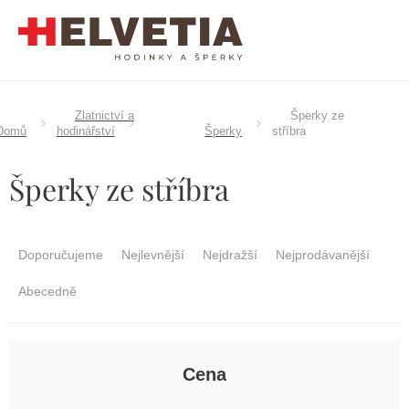
Přejít
na
obsah
Zlatnictví a
Šperky ze
Domů
hodinářství
Šperky
stříbra
Šperky ze stříbra
Ř
a
Doporučujeme
Nejlevnější
Nejdražší
Nejprodávanější
z
e
Abecedně
n
í
p
r
Cena
o