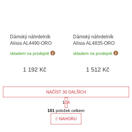
Dámský náhrdelník
Dámský náhrdelník
Alisia AL4490-ORO
Alisia AL4835-ORO
skladem na prodejně
skladem na prodejně
1 192 Kč
1 512 Kč
NAČÍST 30 DALŠÍCH
S
1
4
O
t
101
položek celkem
v
l
NAHORU
r
á
á
d