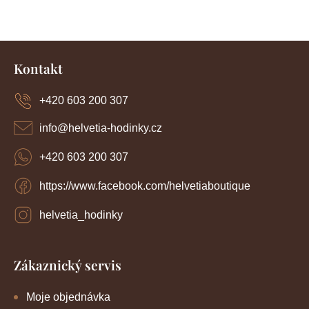
a
n
c
í
k
Z
p
o
r
á
Kontakt
v
p
v
k
a
y
+420 603 200 307
á
t
v
í
n
ý
info
@
helvetia-hodinky.cz
p
í
i
+420 603 200 307
s
u
https://www.facebook.com/helvetiaboutique
helvetia_hodinky
Zákaznický servis
Moje objednávka