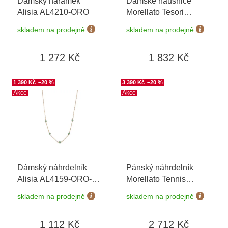
Dámský náramek
Dámské náušnice
d
Alisia AL4210-ORO
Morellato Tesori
u
SAIW252
k
skladem na prodejně
skladem na prodejně
t
ů
1 272 Kč
1 832 Kč
1 390 Kč
–20 %
3 390 Kč
–20 %
Akce
Akce
Dámský náhrdelník
Pánský náhrdelník
Alisia AL4159-ORO-
Morellato Tennis
AVVENTURINA
SATT12
skladem na prodejně
skladem na prodejně
1 112 Kč
2 712 Kč