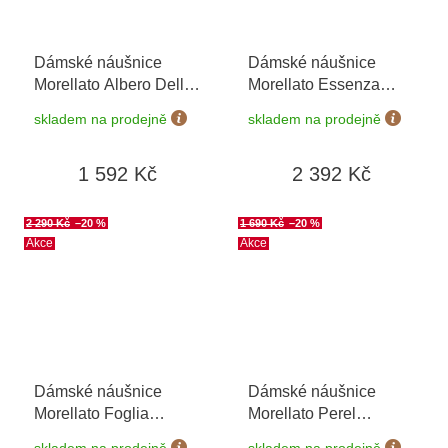
Dámské náušnice
Dámské náušnice
Morellato Albero Della
Morellato Essenza
Vita SATB02
SAWA17
skladem na prodejně
skladem na prodejně
1 592 Kč
2 392 Kč
2 290 Kč
–20 %
1 690 Kč
–20 %
Akce
Akce
Dámské náušnice
Dámské náušnice
Morellato Foglia
Morellato Perel
SAKH35
SAWM09
skladem na prodejně
skladem na prodejně