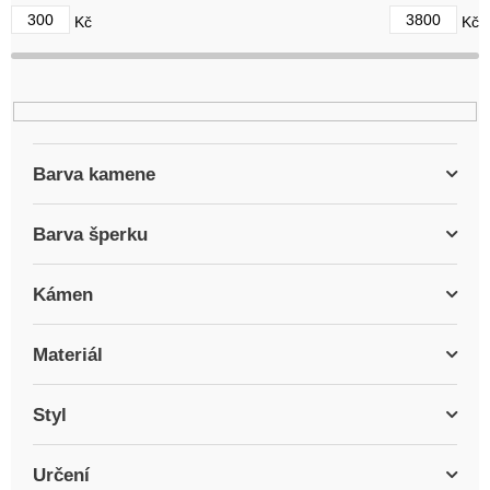
d
300
3800
Kč
Kč
u
k
t
ů
Barva kamene
Barva šperku
Kámen
Materiál
Styl
Určení