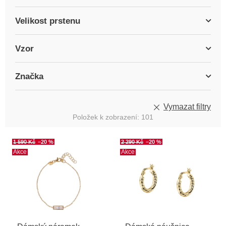
Velikost prstenu
Vzor
Značka
Vymazat filtry
Položek k zobrazení:
101
V
1 590 Kč
–20 %
2 290 Kč
–20 %
ý
Akce
Akce
p
i
s
p
r
o