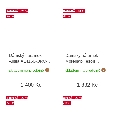
1 750 Kč
–20 %
2 290 Kč
–20 %
Akce
Akce
Dámský náramek
Dámský náramek
Alisia AL4160-ORO-
Morellato Tesori
AVVENTURINA
SAIW201
skladem na prodejně
skladem na prodejně
1 400 Kč
1 832 Kč
1 990 Kč
–20 %
890 Kč
–20 %
Akce
Akce