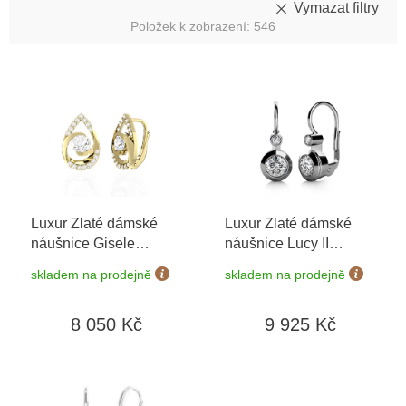
Vymazat filtry
Položek k zobrazení:
546
V
ý
p
i
s
p
r
o
Luxur Zlaté dámské
Luxur Zlaté dámské
d
náušnice Gisele
náušnice Lucy II
u
6630373
+ možnost
6880076
+ možnost
k
skladem na prodejně
skladem na prodejně
výměny do 90 dní
výměny do 90 dní
t
ů
8 050 Kč
9 925 Kč