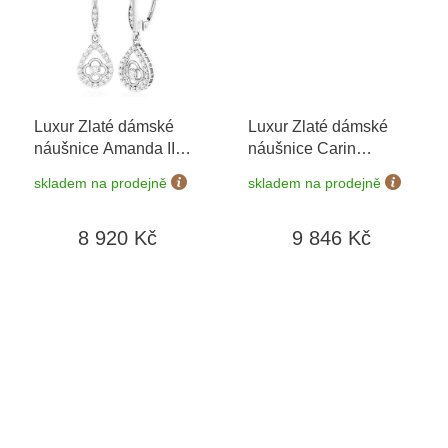
Luxur Zlaté dámské
Luxur Zlaté dámské
náušnice Amanda II
náušnice Carin
6680372-0-0-1
+
6630281
+ možnost
skladem na prodejně
skladem na prodejně
možnost výměny do 90
výměny do 90 dní
dní
8 920 Kč
9 846 Kč