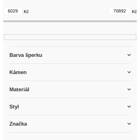
d
6029
70892
Kč
Kč
u
k
t
ů
Barva šperku
Kámen
Materiál
Styl
Značka