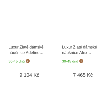
Luxur Zlaté dámské
Luxur Zlaté dámské
náušnice Adeline
náušnice Alex
6680378-4-0-1
+
6830610-0-0-1
+
30-45 dnů
30-45 dnů
možnost výměny do 90
možnost výměny do 90
dní
dní
9 104 Kč
7 465 Kč