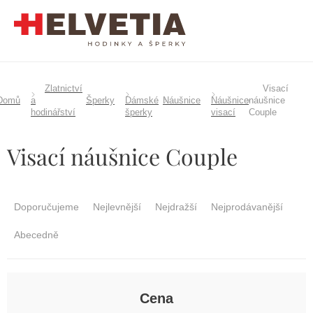
Přejít
na
obsah
Zlatnictví
Visací
Domů
a
Šperky
Dámské
Náušnice
Náušnice
náušnice
hodinářství
šperky
visací
Couple
Visací náušnice Couple
Ř
a
Doporučujeme
Nejlevnější
Nejdražší
Nejprodávanější
z
e
Abecedně
n
í
p
r
Cena
o