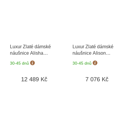
Luxur Zlaté dámské
Luxur Zlaté dámské
náušnice Alisha
náušnice Alison
6630650-0-0-1
+
1431769-0-0-0
30-45 dnů
30-45 dnů
možnost výměny do 90
dní
12 489 Kč
7 076 Kč