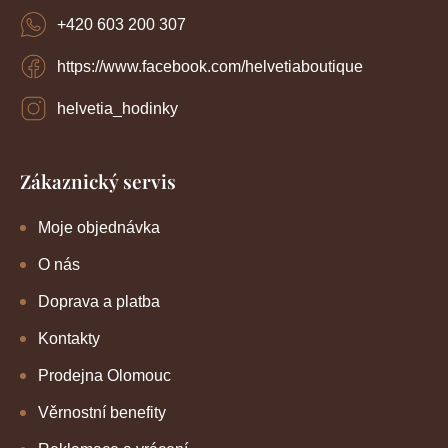
í
i
+420 603 200 307
s
u
https://www.facebook.com/helvetiaboutique
helvetia_hodinky
Zákaznický servis
Moje objednávka
O nás
Doprava a platba
Kontakty
Prodejna Olomouc
Věrnostní benefity