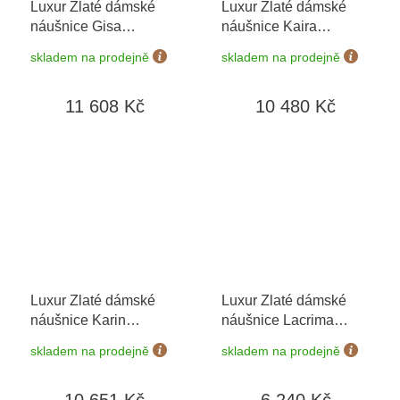
Luxur Zlaté dámské
Luxur Zlaté dámské
náušnice Gisa
náušnice Kaira
6680373
+ možnost
6680264
+ možnost
skladem na prodejně
skladem na prodejně
výměny do 90 dní
výměny do 90 dní
11 608 Kč
10 480 Kč
Luxur Zlaté dámské
Luxur Zlaté dámské
náušnice Karin
náušnice Lacrima
6680407-0-0-1
+
6680409
+ možnost
skladem na prodejně
skladem na prodejně
možnost výměny do 90
výměny do 90 dní
dní
10 651 Kč
6 240 Kč