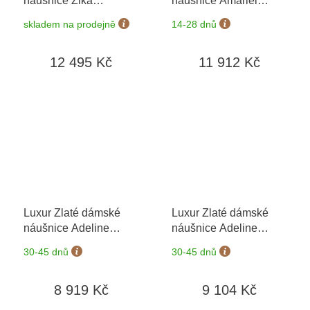
náušnice Zika
náušnice Amariel
6680189
+ možnost
6630421-1-001
+
skladem na prodejně
14-28 dnů
výměny do 90 dní
možnost výměny do 90
dní
12 495 Kč
11 912 Kč
Luxur Zlaté dámské
Luxur Zlaté dámské
náušnice Adeline
náušnice Adeline
6630378-0-0-1
+
6680378-0-0-1
+
30-45 dnů
30-45 dnů
možnost výměny do 90
možnost výměny do 90
dní
dní
8 919 Kč
9 104 Kč