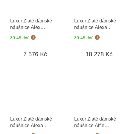
Luxur Zlaté dámské
Luxur Zlaté dámské
náušnice Alex
náušnice Alexa
6880610
+ možnost
4535072-0-0-91
+
30-45 dnů
30-45 dnů
výměny do 90 dní
možnost výměny do 90
dní
7 576 Kč
18 278 Kč
Luxur Zlaté dámské
Luxur Zlaté dámské
náušnice Alexa
náušnice Alfie
4585072
+ možnost
6630332
+ možnost