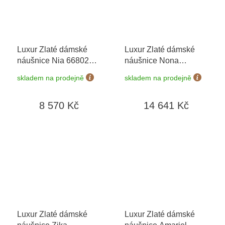
Luxur Zlaté dámské
Luxur Zlaté dámské
náušnice Nia 6680283
náušnice Nona
+ možnost výměny do
6630355
+ možnost
skladem na prodejně
skladem na prodejně
90 dní
výměny do 90 dní
8 570 Kč
14 641 Kč
Luxur Zlaté dámské
Luxur Zlaté dámské