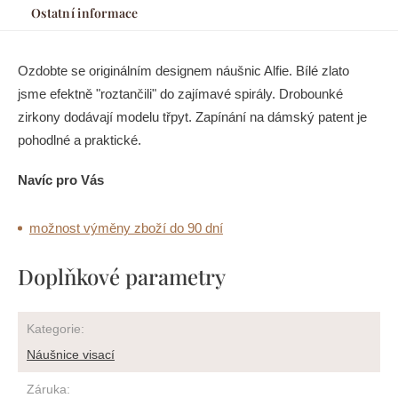
Ostatní informace
Ozdobte se originálním designem náušnic Alfie. Bílé zlato
jsme efektně "roztančili" do zajímavé spirály. Drobounké
zirkony dodávají modelu třpyt. Zapínání na dámský patent je
pohodlné a praktické.
Navíc pro Vás
možnost výměny zboží do 90 dní
Doplňkové parametry
Kategorie
:
Náušnice visací
Záruka
: