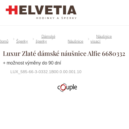
Přejít
na
obsah
Dámské
Náušnice
Domů
Šperky
šperky
Náušnice
visací
Luxur Zlaté dámské náušnice Alfie 6680332
+ možnost výměny do 90 dní
LUX_585-66-3-0332.1B00.0.00.001.10
Značka:
Couple