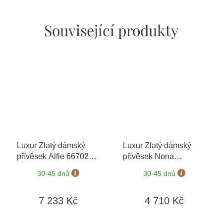
Související produkty
Luxur Zlatý dámský
Luxur Zlatý dámský
přívěsek Alfie 6670244
přívěsek Nona
+ možnost výměny do
6670270
+ možnost
30-45 dnů
30-45 dnů
90 dní
výměny do 90 dní
7 233 Kč
4 710 Kč