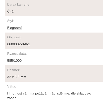
Barva kamene
:
Čirá
Styl
:
Elegantní
Obj. číslo
:
6680332-0-0-1
Ryzost zlata
:
585/1000
Rozměr
:
32 x 5,5 mm
Váha
:
Hmotnost vám na požádání rádi sdělíme, dle skladových
zásob.