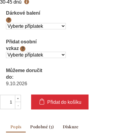
Měrná
30-45 dnů
cena:
Dárkové balení
?
Přidat osobní
vzkaz
?
Můžeme doručit
do:
9.10.2026
Přidat do košíku
Popis
Podobné (3)
Diskuze