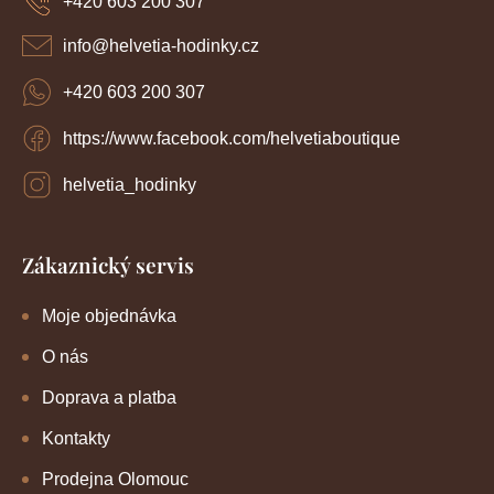
+420 603 200 307
t
í
info
@
helvetia-hodinky.cz
+420 603 200 307
https://www.facebook.com/helvetiaboutique
helvetia_hodinky
Zákaznický servis
Moje objednávka
O nás
Doprava a platba
Kontakty
Prodejna Olomouc