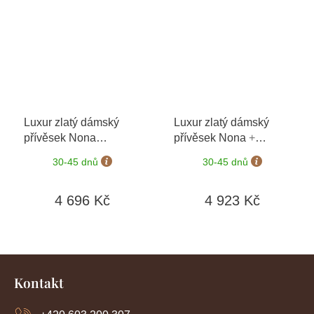
Luxur zlatý dámský
Luxur zlatý dámský
přívěsek Nona
přívěsek Nona
+
6620270
+ možnost
možnost výměny do 90
30-45 dnů
30-45 dnů
výměny do 90 dní
dní
4 696 Kč
4 923 Kč
Z
á
Kontakt
p
a