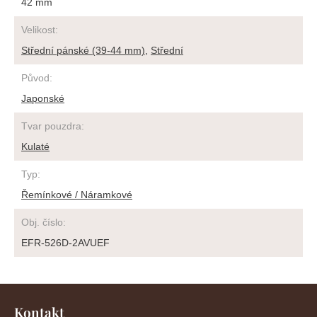
42 mm
Velikost
:
Střední pánské (39-44 mm)
,
Střední
Původ
:
Japonské
Tvar pouzdra
:
Kulaté
Typ
:
Řemínkové / Náramkové
Obj. číslo
:
EFR-526D-2AVUEF
Z
á
Kontakt