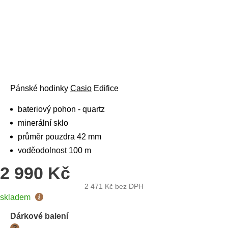
Pánské hodinky
Casio
Edifice
bateriový pohon - quartz
minerální sklo
průměr pouzdra 42 mm
voděodolnost 100 m
2 990 Kč
2 471 Kč
bez DPH
Měrná
skladem
cena:
Dárkové balení
?