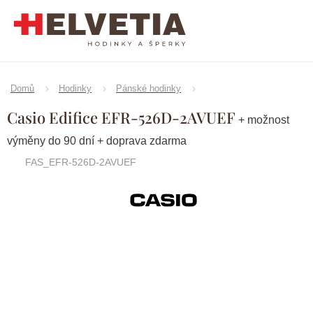
Přejít
na
obsah
Domů
Hodinky
Pánské hodinky
Casio Edifice EFR-526D-2AVUEF
+ možnost
výměny do 90 dní + doprava zdarma
FAS_EFR-526D-2AVUEF
Značka:
CASIO