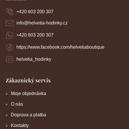
p
a
+420 603 200 307
t
í
info
@
helvetia-hodinky.cz
+420 603 200 307
https://www.facebook.com/helvetiaboutique
helvetia_hodinky
Zákaznický servis
Moje objednávka
O nás
Doprava a platba
Kontakty