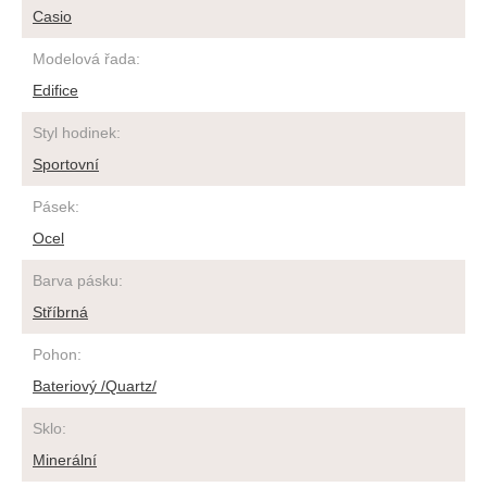
Casio
Modelová řada
:
Edifice
Styl hodinek
:
Sportovní
Pásek
:
Ocel
Barva pásku
:
Stříbrná
Pohon
:
Bateriový /Quartz/
Sklo
:
Minerální