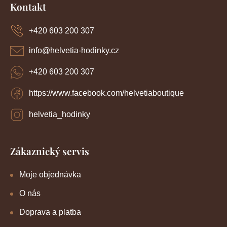
á
Kontakt
p
a
+420 603 200 307
t
í
info
@
helvetia-hodinky.cz
+420 603 200 307
https://www.facebook.com/helvetiaboutique
helvetia_hodinky
Zákaznický servis
Moje objednávka
O nás
Doprava a platba