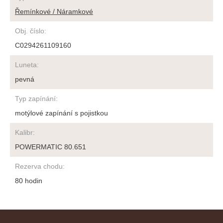
Řemínkové / Náramkové
Obj. číslo
:
C0294261109160
Luneta
:
pevná
Typ zapínání
:
motýlové zapínání s pojistkou
Kalibr
:
POWERMATIC 80.651
Rezerva chodu
:
80 hodin
Z