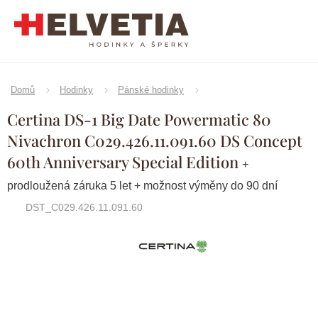
Přejít
na
obsah
Domů
Hodinky
Pánské hodinky
Certina DS-1 Big Date Powermatic 80
Nivachron C029.426.11.091.60 DS Concept
60th Anniversary Special Edition
+
prodloužená záruka 5 let + možnost výměny do 90 dní
DST_C029.426.11.091.60
Značka:
Certina