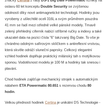
značky
Certina
z řady
DS-1 Big Date Powermatic
vznikly na
oslavu 60 let konceptu
Double Security
se zvýšenou
odolností díky nové antimagnetické technologii. Hodinky jsou
vyrobeny z ušlechtilé oceli 316L a svým průměrem pouzdra
41 mm se řadí mezi středně velké pánské modely. Tmavě
zelený přehledný ciferník nabízí stříbrné ručky a indexy a také
ukazatel data na pozici čísla "6" takzvaný Big Date. To vše je
chráněno odolným safírovým sklíčkem s antireflexní vrstvou,
která skvěle odráží sluneční paprsky. Celkový elegantní
vzhled hodinek doplňuje praktický milánský tah s motýlkovou
sponou. Vodotěsnost modelu je 100 M a hodinky tak snesou i
plavání.
Chod hodinek zajišťuje mechanický strojek s automatickým
nátahem
ETA Powermatic 80.651
s rezervou chodu
80
hodin
.
Velkou předností hodinek
Certina
je unikátní DS Technologie -