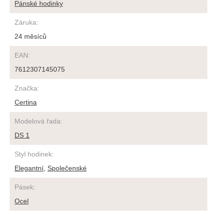
Pánské hodinky
Záruka
:
24 měsíců
EAN
:
7612307145075
Značka
:
Certina
Modelová řada
:
DS 1
Styl hodinek
:
Elegantní
,
Společenské
Pásek
:
Ocel