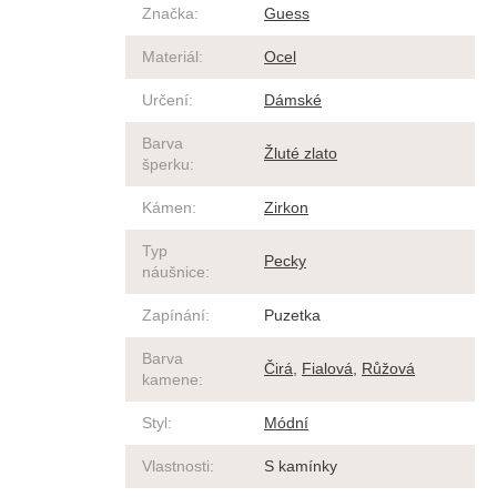
Značka
:
Guess
Materiál
:
Ocel
Určení
:
Dámské
Barva
Žluté zlato
šperku
:
Kámen
:
Zirkon
Typ
Pecky
náušnice
:
Zapínání
:
Puzetka
Barva
Čirá
,
Fialová
,
Růžová
kamene
:
Styl
:
Módní
Vlastnosti
:
S kamínky