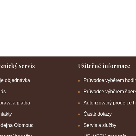
znický servis
Užitečné informace
je objednávka
Průvodce výběrem hodi
nás
Průvodce výběrem šper
rava a platba
Autorizovaný prodejce 
takty
Časté dotazy
odejna Olomouc
Servis a služby