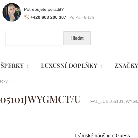
+420 603 200 307
Hledat
ŠPERKY
LUXUSNÍ DOPLŇKY
ZNAČK
ecky
BE05101JWYGMCT/U
FA1_JUBE05101JWYG
Dámské náušnice
Guess