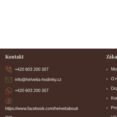
Z
Kontakt
Záka
á
p
a
Mo
+420 603 200 307
t
í
O 
info
@
helvetia-hodinky.cz
Dop
+420 603 200 307
Kon
Pr
https://www.facebook.com/helvetiabouti
que