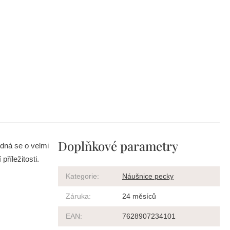
Doplňkové parametry
edná se o velmi
říležitosti.
Kategorie
:
Náušnice pecky
Záruka
:
24 měsíců
EAN
:
7628907234101