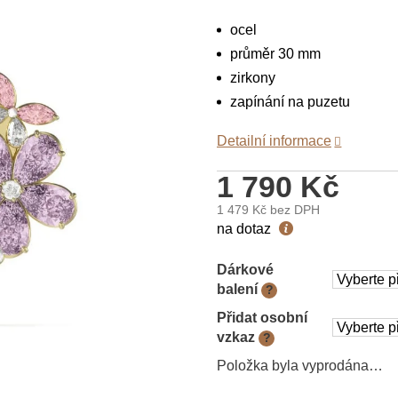
ocel
průměr 30 mm
zirkony
zapínání na puzetu
Detailní informace
1 790 Kč
1 479 Kč
bez DPH
Měrná
na dotaz
cena:
Dárkové
balení
?
Přidat osobní
vzkaz
?
Položka byla vyprodána…