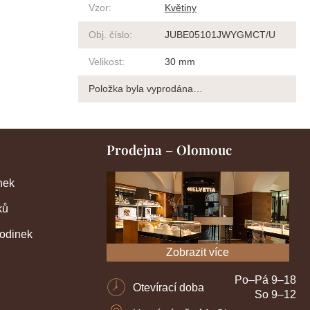
Vzor
:
Květiny
Obj. číslo
:
JUBE05101JWYGMCT/U
Velikost
:
30 mm
Položka byla vyprodána…
Prodejna – Olomouc
nek
ků
hodinek
Zobrazit více
Po–Pá 9–18
Otevírací doba
So 9–12