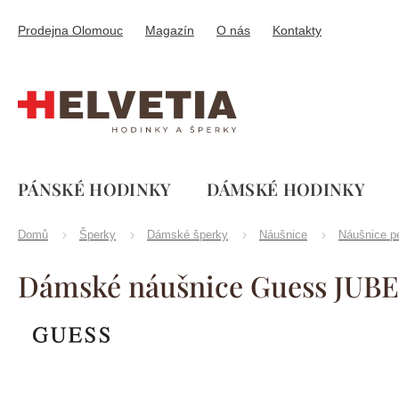
Přejít
na
Prodejna Olomouc
Magazín
O nás
Kontakty
obsah
PÁNSKÉ HODINKY
DÁMSKÉ HODINKY
Domů
Šperky
Dámské šperky
Náušnice
Náušnice p
Dámské náušnice Guess JU
Značka:
Guess