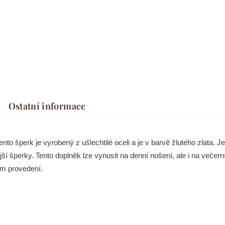
Ostatní informace
to šperk je vyrobený z ušlechtilé oceli a je v barvě žlutého zlata. J
í šperky. Tento doplněk lze vynosit na denní nošení, ale i na večerní p
ém provedení.