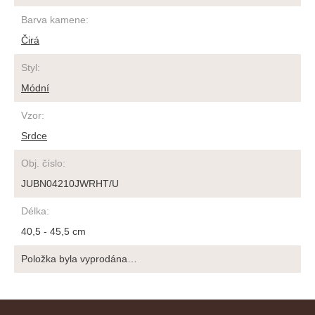
Barva kamene
:
Čirá
Styl
:
Módní
Vzor
:
Srdce
Obj. číslo
:
JUBN04210JWRHT/U
Délka
:
40,5 - 45,5 cm
Položka byla vyprodána…
Z