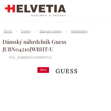
Přejít
na
obsah
Domů
Šperky
Dámské šperky
Náhrdelníky
Dámský náhrdelník Guess
JUBN04210JWRHT/U
FA1_JUBN04210JWRHT/U
Akce
Značka:
Guess