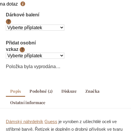
Měrná
na dotaz
cena:
Dárkové balení
?
Přidat osobní
vzkaz
?
Položka byla vyprodána…
Popis
Podobné (2)
Diskuze
Značka
Ostatní informace
Dámský náhrdelník
Guess
je vyroben z ušlechtilé oceli ve
stříbrné barvě. Řetízek je doplněn o drobný přívěsek ve tvaru