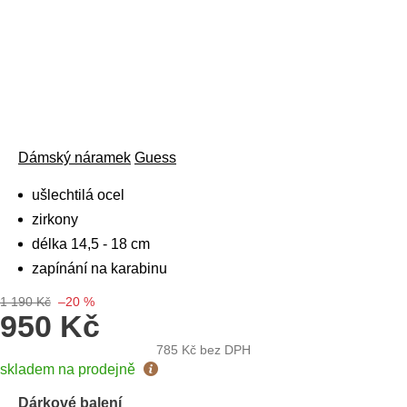
Dámský náramek
Guess
ušlechtilá ocel
zirkony
délka 14,5 - 18 cm
zapínání na karabinu
1 190 Kč
–20 %
950 Kč
785 Kč
bez DPH
Měrná
skladem na prodejně
cena:
Dárkové balení