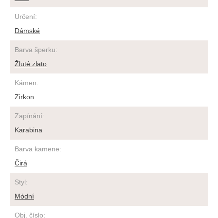
Určení
:
Dámské
Barva šperku
:
Žluté zlato
Kámen
:
Zirkon
Zapínání
:
Karabina
Barva kamene
:
Čirá
Styl
:
Módní
Obj. číslo
: