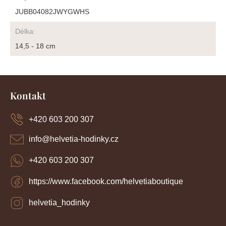
JUBB04082JWYGWHS
Délka
:
14,5 - 18 cm
Z
á
Kontakt
p
a
+420 603 200 307
t
í
info
@
helvetia-hodinky.cz
+420 603 200 307
https://www.facebook.com/helvetiaboutique
helvetia_hodinky