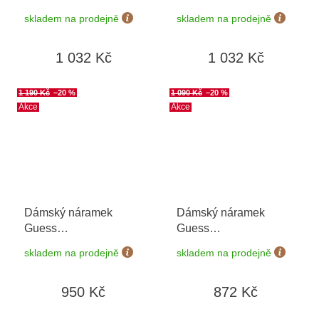
JUBB03399JWRHS
možnost výměny do 90
skladem na prodejně
skladem na prodejně
dní
1 032 Kč
1 032 Kč
1 190 Kč
–20 %
1 090 Kč
–20 %
Akce
Akce
Dámský náramek
Dámský náramek
Guess
Guess
JUBB04082JWYGWHS
JUBB04144JWYGS
skladem na prodejně
skladem na prodejně
+ možnost výměny do
90 dní
950 Kč
872 Kč