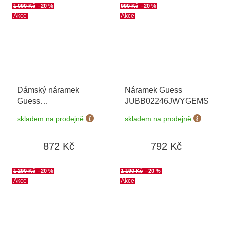
1 090 Kč
–20 %
990 Kč
–20 %
Akce
Akce
Dámský náramek
Náramek Guess
Guess
JUBB02246JWYGEMS
JUBB04656JWYGS
+
skladem na prodejně
skladem na prodejně
možnost výměny do 90
dní
872 Kč
792 Kč
1 290 Kč
–20 %
1 190 Kč
–20 %
Akce
Akce