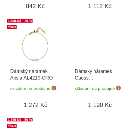
ů
842 Kč
1 112 Kč
1 590 Kč
–20 %
Akce
Dámský náramek
Dámský náramek
Alisia AL4210-ORO
Guess
JUBB06033JWRHS
skladem na prodejně
skladem na prodejně
1 272 Kč
1 190 Kč
1 290 Kč
–50 %
Akce