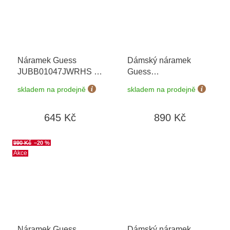
Náramek Guess
Dámský náramek
JUBB01047JWRHS
+
Guess
možnost výměny do 90
JUBB06082JWYGS
skladem na prodejně
skladem na prodejně
dní
645 Kč
890 Kč
990 Kč
–20 %
Akce
Náramek Guess
Dámský náramek