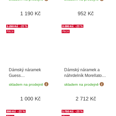
+ možnost výměny do
90 dní
1 190 Kč
952 Kč
1 250 Kč
–20 %
3 390 Kč
–20 %
Akce
Akce
Dámský náramek
Dámský náramek a
Guess
náhrdelník Morellato
JUBB04618JWYGS
+
Abbraccio SAUB19
skladem na prodejně
skladem na prodejně
možnost výměny do 90
SET
dní
1 000 Kč
2 712 Kč
890 Kč
–20 %
1 750 Kč
–20 %