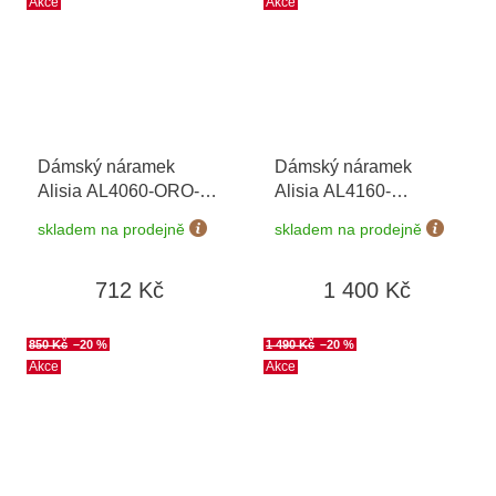
Akce
Akce
Dámský náramek
Dámský náramek
Alisia AL4060-ORO-
Alisia AL4160-
APATITE
ROSATO-
skladem na prodejně
skladem na prodejně
QUARZOROSA
712 Kč
1 400 Kč
850 Kč
–20 %
1 490 Kč
–20 %
Akce
Akce