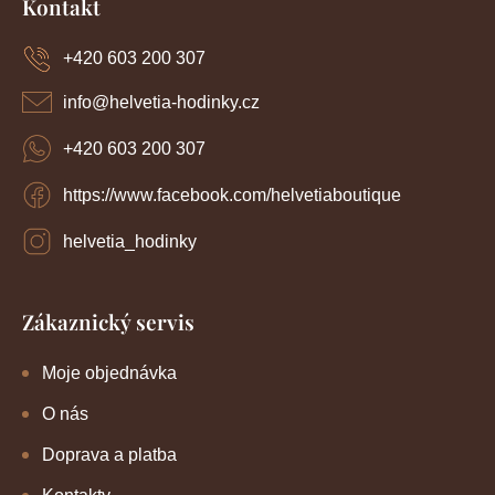
Kontakt
v
p
v
k
a
y
+420 603 200 307
á
t
v
í
n
ý
info
@
helvetia-hodinky.cz
p
í
i
+420 603 200 307
s
u
https://www.facebook.com/helvetiaboutique
helvetia_hodinky
Zákaznický servis
Moje objednávka
O nás
Doprava a platba