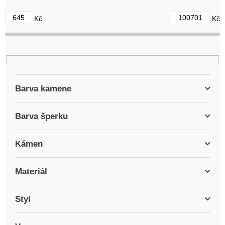
d
645
100701
Kč
Kč
u
k
t
ů
Barva kamene
Barva šperku
Kámen
Materiál
Styl