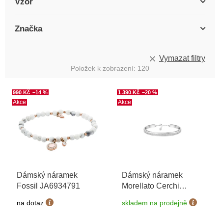
Vzor
Značka
Vymazat filtry
Položek k zobrazení:
120
V
990 Kč
–14 %
1 390 Kč
–20 %
ý
Akce
Akce
p
i
s
p
r
o
Dámský náramek
Dámský náramek
d
Fossil JA6934791
Morellato Cerchi
u
SAKM72
k
na dotaz
skladem na prodejně
t