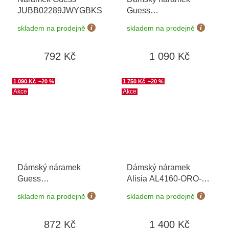
JUBB02289JWYGBKS
Guess
JUBB04110JWYGS
skladem na prodejně
skladem na prodejně
792 Kč
1 090 Kč
1 090 Kč
–20 %
1 750 Kč
–20 %
Akce
Akce
Dámský náramek
Dámský náramek
Guess
Alisia AL4160-ORO-
JUBB04647JWYGS
+
AVVENTURINA
skladem na prodejně
skladem na prodejně
možnost výměny do 90
dní
872 Kč
1 400 Kč