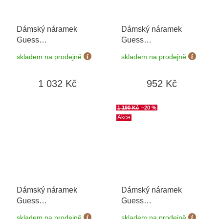
Dámský náramek
Dámský náramek
Guess
Guess
JUBB05039JWYGS
JUBB04069JWYGS
+
skladem na prodejně
skladem na prodejně
možnost výměny do 90
dní
1 032 Kč
952 Kč
1 190 Kč
–20 %
Akce
Dámský náramek
Dámský náramek
Guess
Guess
JUBB06033JWYGS
JUBB04053JWYGWHS
skladem na prodejně
skladem na prodejně