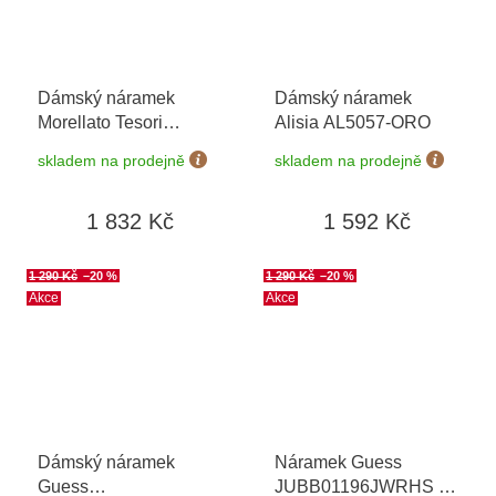
Dámský náramek
Dámský náramek
Morellato Tesori
Alisia AL5057-ORO
SAIW201
skladem na prodejně
skladem na prodejně
1 832 Kč
1 592 Kč
1 290 Kč
–20 %
1 290 Kč
–20 %
Akce
Akce
Dámský náramek
Náramek Guess
Guess
JUBB01196JWRHS
+