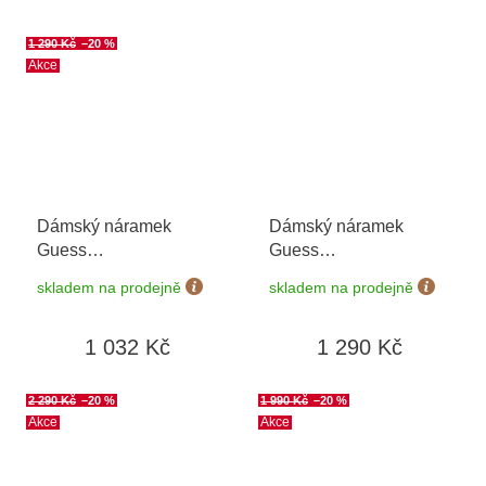
1 290 Kč
–20 %
Akce
Dámský náramek
Dámský náramek
Guess
Guess
JUBB03036JWYGS
JUBB05363JWYGT/U
skladem na prodejně
skladem na prodejně
1 032 Kč
1 290 Kč
2 290 Kč
–20 %
1 990 Kč
–20 %
Akce
Akce