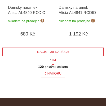
Dámský náramek
Dámský náramek
Alisia AL4840-RODIO
Alisia AL4841-RODIO
skladem na prodejně
skladem na prodejně
680 Kč
1 192 Kč
NAČÍST 30 DALŠÍCH
S
1
4
O
t
120
položek celkem
v
l
NAHORU
r
á
á
d
a
n
c
í
k
Z
p
o
r
á