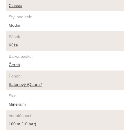
Classic
Styl hodinek
:
Módní
Pásek
:
Kůže
Barva pásku
:
Černá
Pohon
:
Bateriový /Quartz/
Sklo
:
Minerální
Vodotěsnost
:
100 m (10 bar)