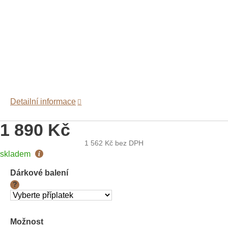
Detailní informace
1 890 Kč
1 562 Kč
bez DPH
Měrná
skladem
cena:
Dárkové balení
?
Možnost