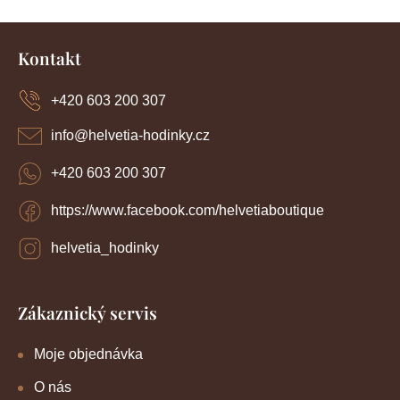
Z
á
Kontakt
p
a
+420 603 200 307
t
í
info
@
helvetia-hodinky.cz
+420 603 200 307
https://www.facebook.com/helvetiaboutique
helvetia_hodinky
Zákaznický servis
Moje objednávka
O nás