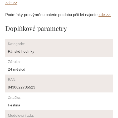
zde >>
Podmínky pro výměnu baterie po dobu pěti let najdete
zde >>
Doplňkové parametry
Kategorie
:
Pánské hodinky
Záruka
:
24 měsíců
EAN
:
8430622735523
Značka
:
Festina
Modelová řada
: