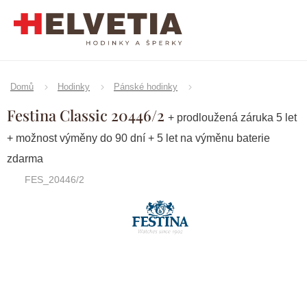
Přejít
na
obsah
Domů
Hodinky
Pánské hodinky
Festina Classic 20446/2
+ prodloužená záruka 5 let
+ možnost výměny do 90 dní + 5 let na výměnu baterie
zdarma
FES_20446/2
Značka:
Festina