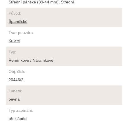
Střední pánské (39-44 mm)
,
Střední
Původ
:
Španělské
Tvar pouzdra
:
Kulaté
Typ
:
Řemínkové / Náramkové
Obj. číslo
:
20446/2
Luneta
:
pevná
Typ zapínání
:
překlápěcí