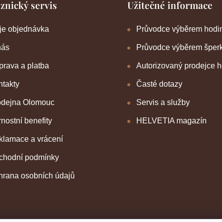
znický servis
Užitečné informace
je objednávka
Průvodce výběrem hodi
nás
Průvodce výběrem šper
rava a platba
Autorizovaný prodejce 
takty
Časté dotazy
odejna Olomouc
Servis a služby
nostní benefity
HELVETIA magazín
klamace a vrácení
chodní podmínky
hrana osobních údajů