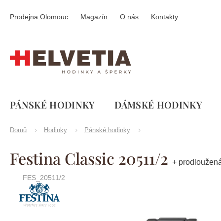
Přejít
na
Prodejna Olomouc
Magazín
O nás
Kontakty
obsah
PÁNSKÉ HODINKY
DÁMSKÉ HODINKY
Domů
Hodinky
Pánské hodinky
Festina Classic 20511/2
+ prodloužená
FES_20511/2
Značka:
Festina