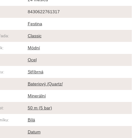
8430622761317
Festina
řada
:
Classic
ek
:
Módní
Ocel
ku
:
Stříbrná
Bateriový /Quartz/
Minerální
st
:
50 m (5 bar)
rníku
:
Bílá
Datum