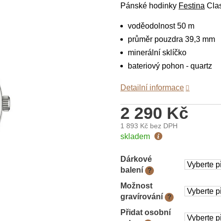
Pánské hodinky
Festina
Clas
voděodolnost 50 m
průměr pouzdra 39,3 mm
minerální sklíčko
bateriový pohon - quartz
Detailní informace
2 290 Kč
1 893 Kč
bez DPH
Měrná
skladem
cena:
Dárkové
balení
?
Možnost
gravírování
?
Přidat osobní