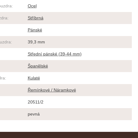
ouzdra
:
Ocel
zdra
:
Stříbrná
Pánské
ouzdra
:
39,3 mm
Střední pánské (39-44 mm)
Španělské
dra
:
Kulaté
Řemínkové / Náramkové
20511/2
pevná