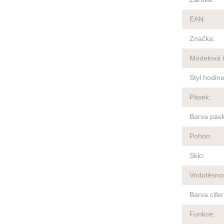
EAN
:
Značka
:
Modelová 
Styl hodin
Pásek
:
Barva pás
Pohon
:
Sklo
:
Vodotěsno
Barva cife
Funkce
: