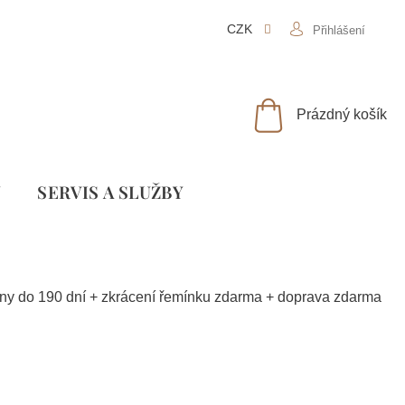
CZK
Přihlášení
NÁKUPNÍ
Prázdný košík
KOŠÍK
Y
SLUŽBY
ěny do 190 dní + zkrácení řemínku zdarma + doprava zdarma