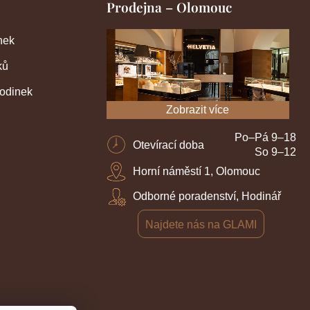
Prodejna – Olomouc
nek
ků
hodinek
Zobrazit více
Po–Pá 9–18
Otevírací doba
So 9–12
Horní náměstí 1, Olomouc
Odborné poradenství, Hodinář
Najdete nás na GLAMI