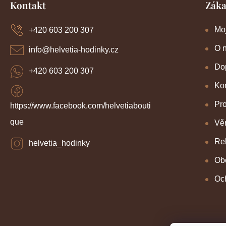
Kontakt
Záka
á
p
a
Mo
+420 603 200 307
t
í
O 
info
@
helvetia-hodinky.cz
Dop
+420 603 200 307
Kon
Pr
https://www.facebook.com/helvetiabouti
que
Věr
Re
helvetia_hodinky
Ob
Oc