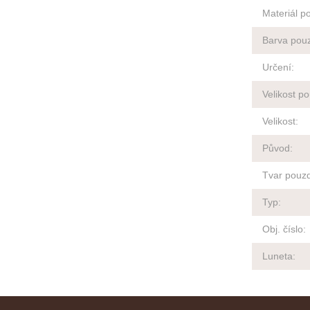
Materiál p
Barva pou
Určení
:
Velikost p
Velikost
:
Původ
:
Tvar pouz
Typ
:
Obj. číslo
:
Luneta
: