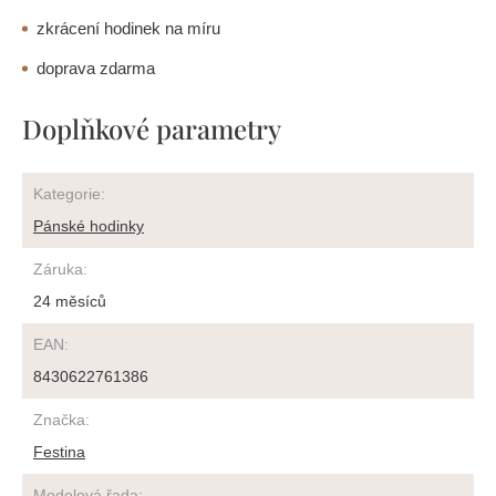
zkrácení hodinek na míru
doprava zdarma
Doplňkové parametry
Kategorie
:
Pánské hodinky
Záruka
:
24 měsíců
EAN
:
8430622761386
Značka
:
Festina
Modelová řada
: