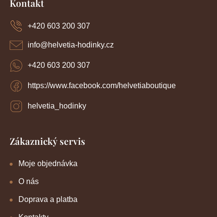
Kontakt
p
a
+420 603 200 307
t
í
info
@
helvetia-hodinky.cz
+420 603 200 307
https://www.facebook.com/helvetiaboutique
helvetia_hodinky
Zákaznický servis
Moje objednávka
O nás
Doprava a platba