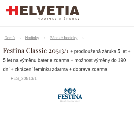
Přejít
na
obsah
Domů
Hodinky
Pánské hodinky
Festina Classic 20513/1
+ prodloužená záruka 5 let +
5 let na výměnu baterie zdarma + možnost výměny do 190
dní + zkrácení řemínku zdarma + doprava zdarma
FES_20513/1
Značka:
Festina