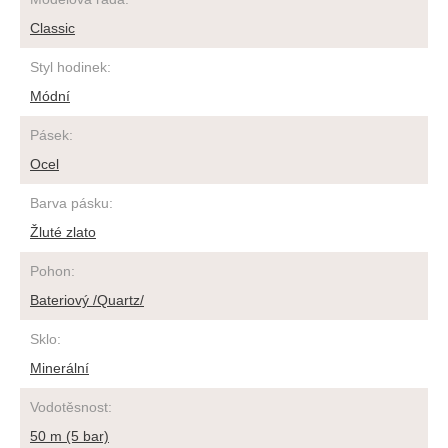
Classic
Styl hodinek
:
Módní
Pásek
:
Ocel
Barva pásku
:
Žluté zlato
Pohon
:
Bateriový /Quartz/
Sklo
:
Minerální
Vodotěsnost
:
50 m (5 bar)