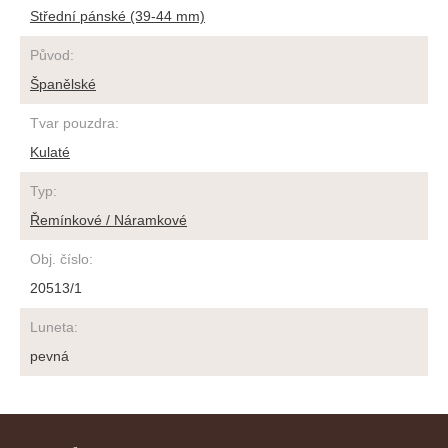
Střední pánské (39-44 mm)
Původ
:
Španělské
Tvar pouzdra
:
Kulaté
Typ
:
Řemínkové / Náramkové
Obj. číslo
:
20513/1
Luneta
:
pevná
Z
á