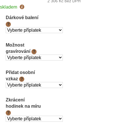
2 306 Kč
bez DPH
Měrná
skladem
cena:
Dárkové balení
?
Možnost
gravírování
?
Přidat osobní
vzkaz
?
Zkrácení
hodinek na míru
?