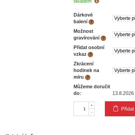
Měrná
skladem
cena:
Dárkové
balení
?
Možnost
gravírování
?
Přidat osobní
vzkaz
?
Zkrácení
hodinek na
míru
?
Můžeme doručit
do:
13.8.2026
Přidat