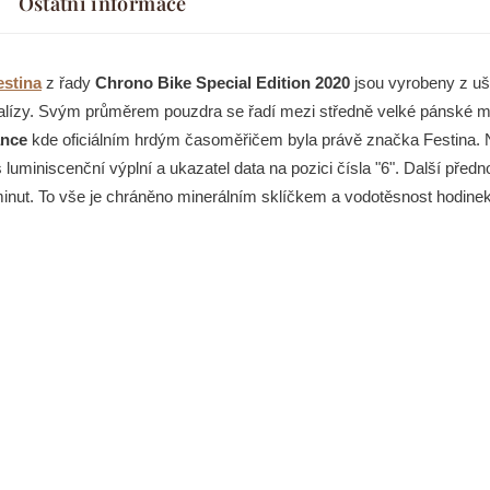
Ostatní informace
estina
z řady
Chrono Bike Special Edition 2020
jsou vyrobeny z ušl
alízy. Svým průměrem pouzdra se řadí mezi středně velké pánské m
ance
kde oficiálním hrdým časoměřičem byla právě značka Festina.
luminiscenční výplní a ukazatel data na pozici čísla "6". Další předn
nut. To vše je chráněno minerálním sklíčkem a vodotěsnost hodinek