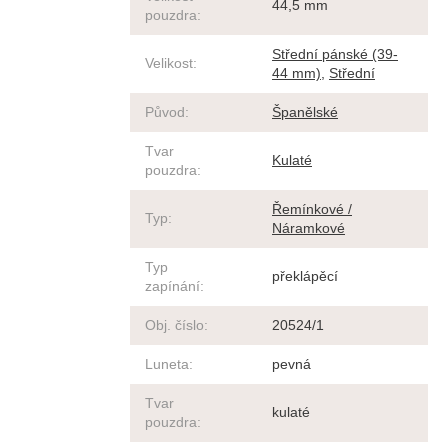
44,5 mm
pouzdra
:
Střední pánské (39-
Velikost
:
44 mm)
,
Střední
Původ
:
Španělské
Tvar
Kulaté
pouzdra
:
Řemínkové /
Typ
:
Náramkové
Typ
překlápěcí
zapínání
:
Obj. číslo
:
20524/1
Luneta
:
pevná
Tvar
kulaté
pouzdra
: