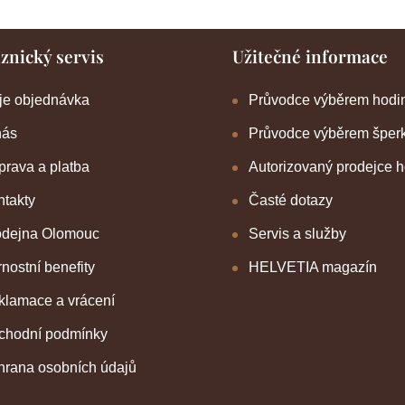
znický servis
Užitečné informace
je objednávka
Průvodce výběrem hodi
nás
Průvodce výběrem šper
rava a platba
Autorizovaný prodejce 
takty
Časté dotazy
odejna Olomouc
Servis a služby
nostní benefity
HELVETIA magazín
klamace a vrácení
chodní podmínky
hrana osobních údajů