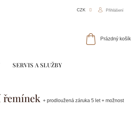
CZK
Přihlášení
NÁKUPNÍ
Prázdný košík
KOŠÍK
Y
SLUŽBY
ní řemínek
+ prodloužená záruka 5 let + možnost