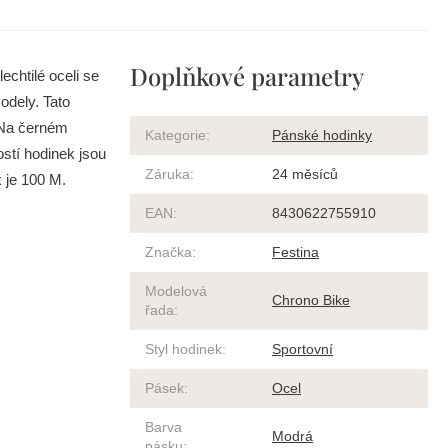
Doplňkové parametry
echtilé oceli se
odely. Tato
 Na černém
Kategorie
:
Pánské hodinky
ostí hodinek jsou
Záruka
:
24 měsíců
 je 100 M.
EAN
:
8430622755910
Značka
:
Festina
Modelová
Chrono Bike
řada
:
Styl hodinek
:
Sportovní
Pásek
:
Ocel
Barva
Modrá
pásku
: