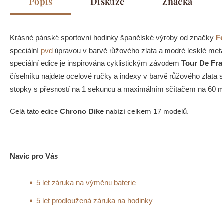
Popis
Diskuze
Značka
Krásné pánské sportovní hodinky španělské výroby od značky
F
speciální
pvd
úpravou v barvě růžového zlata a modré lesklé met
speciální edice je inspirována cyklistickým závodem
Tour
De Fr
číselníku najdete ocelové ručky a indexy v barvě růžového zlata s 
stopky s přesností na 1 sekundu a maximálním sčítačem na 60 mi
Celá tato edice
Chrono Bike
nabízí celkem 17 modelů.
Navíc pro Vás
5 let záruka na výměnu baterie
5 let prodloužená záruka na hodinky