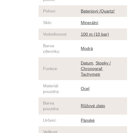
Pohon
:
Bateriový /Quartz/
Sklo
:
Minerální
Vodotěsnost
:
100 m (10 bar)
Barva
Modrá
ciferníku
:
Datum
,
Stopky /
Funkce
:
Chronograf
,
Tachymetr
Materiál
Ocel
pouzdra
:
Barva
Růžové zlato
pouzdra
:
Určení
:
Pánské
Velikost