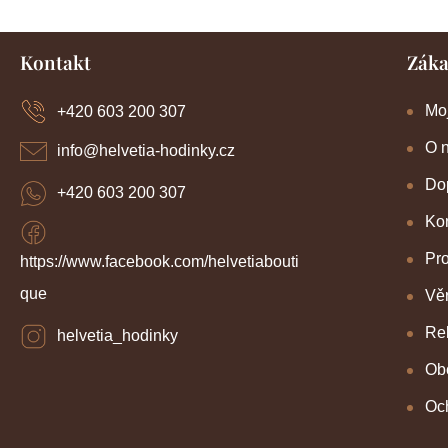
Z
Kontakt
Záka
á
p
a
Mo
+420 603 200 307
t
í
O 
info
@
helvetia-hodinky.cz
Dop
+420 603 200 307
Kon
Pr
https://www.facebook.com/helvetiabouti
que
Věr
Re
helvetia_hodinky
Ob
Oc