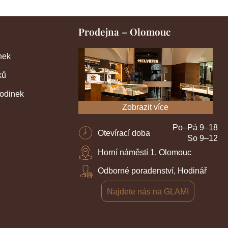
Prodejna – Olomouc
nek
ků
hodinek
Zobrazit více
Po–Pá 9–18
Otevírací doba
So 9–12
Horní náměstí 1, Olomouc
Odborné poradenství, Hodinář
Najdete nás na GLAMI