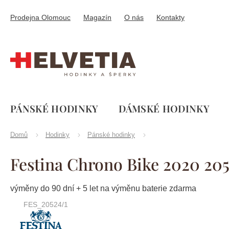
Přejít
na
Prodejna Olomouc
Magazín
O nás
Kontakty
obsah
PÁNSKÉ HODINKY
DÁMSKÉ HODINKY
Domů
Hodinky
Pánské hodinky
Festina Chrono Bike 2020 205
výměny do 90 dní + 5 let na výměnu baterie zdarma
FES_20524/1
Značka:
Festina