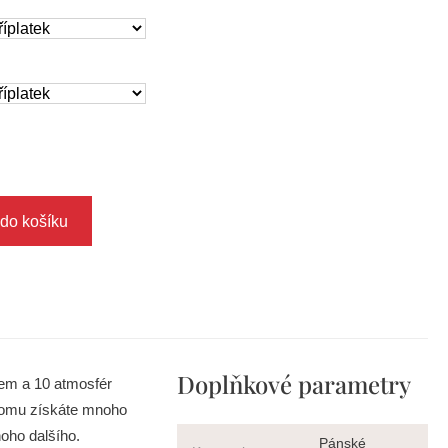
 do košíku
Doplňkové parametry
kem a 10 atmosfér
 tomu získáte mnoho
noho dalšího.
Pánské