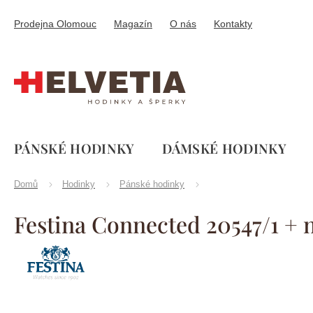
Přejít
na
Prodejna Olomouc
Magazín
O nás
Kontakty
obsah
PÁNSKÉ HODINKY
DÁMSKÉ HODINKY
Domů
Hodinky
Pánské hodinky
Festina Connected 20547/1 +
Značka:
Festina