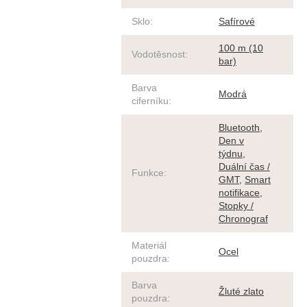
Sklo
:
Safírové
100 m (10
Vodotěsnost
:
bar)
Barva
Modrá
ciferníku
:
Bluetooth
,
Den v
týdnu
,
Duální čas /
Funkce
:
GMT
,
Smart
notifikace
,
Stopky /
Chronograf
Materiál
Ocel
pouzdra
:
Barva
Žluté zlato
pouzdra
: