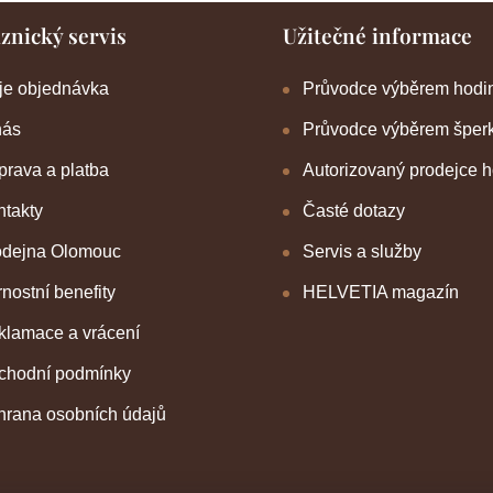
znický servis
Užitečné informace
je objednávka
Průvodce výběrem hodi
nás
Průvodce výběrem šper
rava a platba
Autorizovaný prodejce 
takty
Časté dotazy
odejna Olomouc
Servis a služby
nostní benefity
HELVETIA magazín
klamace a vrácení
chodní podmínky
hrana osobních údajů