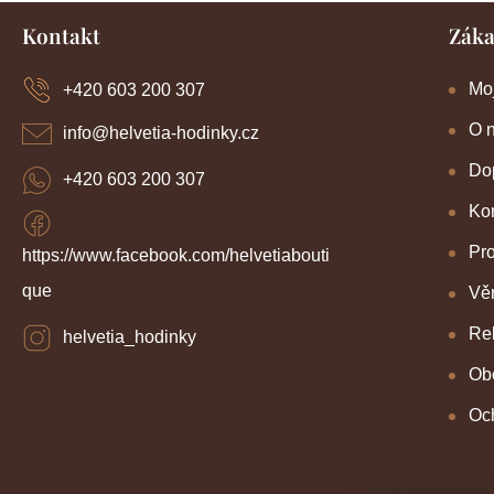
Z
Kontakt
Záka
á
p
a
Mo
+420 603 200 307
t
í
O 
info
@
helvetia-hodinky.cz
Dop
+420 603 200 307
Kon
Pr
https://www.facebook.com/helvetiabouti
que
Věr
Re
helvetia_hodinky
Ob
Oc