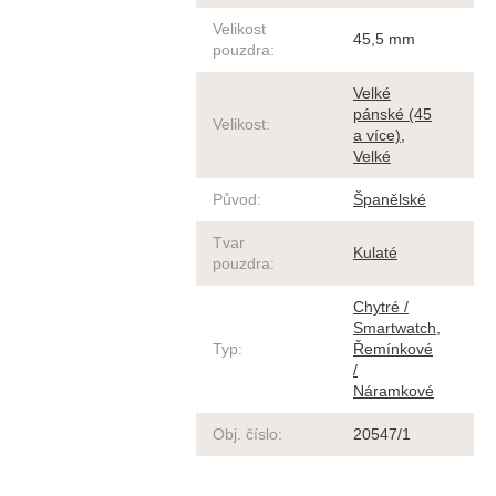
Velikost
45,5 mm
pouzdra
:
Velké
pánské (45
Velikost
:
a více)
,
Velké
Původ
:
Španělské
Tvar
Kulaté
pouzdra
:
Chytré /
Smartwatch
,
Typ
:
Řemínkové
/
Náramkové
Obj. číslo
:
20547/1