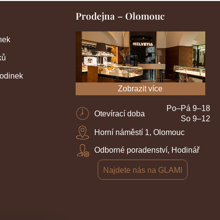
Prodejna – Olomouc
nek
ků
hodinek
Zobrazit více
Po–Pá 9–18
Otevírací doba
So 9–12
Horní náměstí 1, Olomouc
Odborné poradenství, Hodinář
Najdete nás na GLAMI