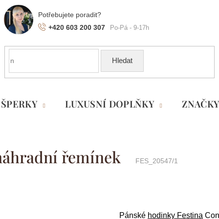
+420 603 200 307
Hledat
ŠPERKY
LUXUSNÍ DOPLŇKY
ZNAČK
 náhradní řemínek
FES_20547/1
Pánské
hodinky Festina
Con