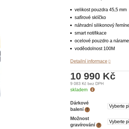
velikost pouzdra 45,5 mm
safírové sklíčko
náhradní silikonový řemín
smart notifikace
ocelové pouzdro a náram
voděodolnost 100M
Detailní informace
10 990 Kč
9 083 Kč
bez DPH
Měrná
skladem
cena:
Dárkové
balení
?
Možnost
gravírování
?