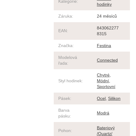
Kategorie
:
hodinky
Záruka
:
24 měsíců
843062277
EAN
:
8315
Značka
:
Festina
Modelová
Connected
řada
:
Chytré
,
Styl hodinek
:
Módní
,
Sportovní
Pásek
:
Ocel
,
Silikon
Barva
Modrá
pásku
:
Bateriový
Pohon
:
/Quartz/