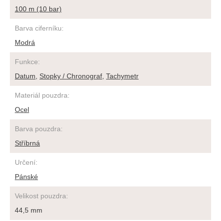
100 m (10 bar)
Barva ciferníku
:
Modrá
Funkce
:
Datum
,
Stopky / Chronograf
,
Tachymetr
Materiál pouzdra
:
Ocel
Barva pouzdra
:
Stříbrná
Určení
:
Pánské
Velikost pouzdra
:
44,5 mm