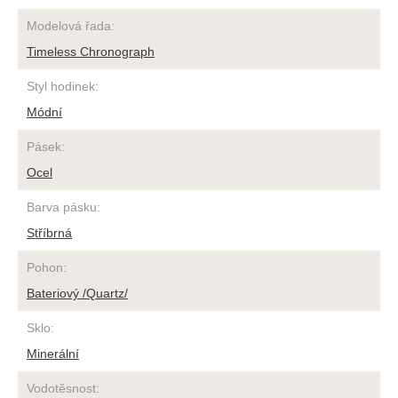
Modelová řada
:
Timeless Chronograph
Styl hodinek
:
Módní
Pásek
:
Ocel
Barva pásku
:
Stříbrná
Pohon
:
Bateriový /Quartz/
Sklo
:
Minerální
Vodotěsnost
: