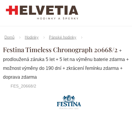
Přejít
na
obsah
Domů
Hodinky
Pánské hodinky
Festina Timeless Chronograph 20668/2
+
prodloužená záruka 5 let + 5 let na výměnu baterie zdarma +
možnost výměny do 190 dní + zkrácení řemínku zdarma +
doprava zdarma
FES_20668/2
Značka:
Festina