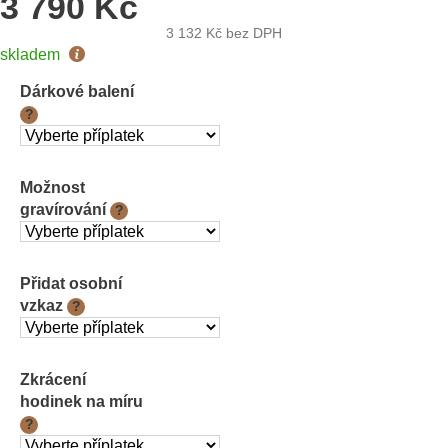
3 790 Kč
3 132 Kč
bez DPH
Měrná
skladem
cena:
Dárkové balení
?
Možnost
gravírování
?
Přidat osobní
vzkaz
?
Zkrácení
hodinek na míru
?