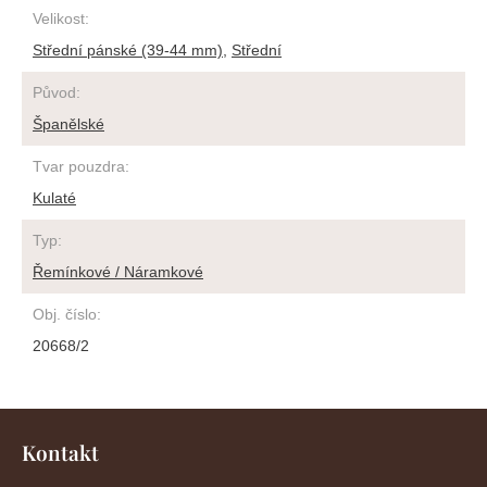
Velikost
:
Střední pánské (39-44 mm)
,
Střední
Původ
:
Španělské
Tvar pouzdra
:
Kulaté
Typ
:
Řemínkové / Náramkové
Obj. číslo
:
20668/2
Z
á
Kontakt
p