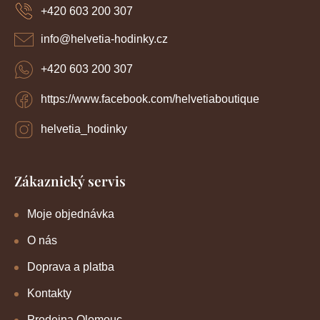
a
+420 603 200 307
t
í
info
@
helvetia-hodinky.cz
+420 603 200 307
https://www.facebook.com/helvetiaboutique
helvetia_hodinky
Zákaznický servis
Moje objednávka
O nás
Doprava a platba
Kontakty
Prodejna Olomouc