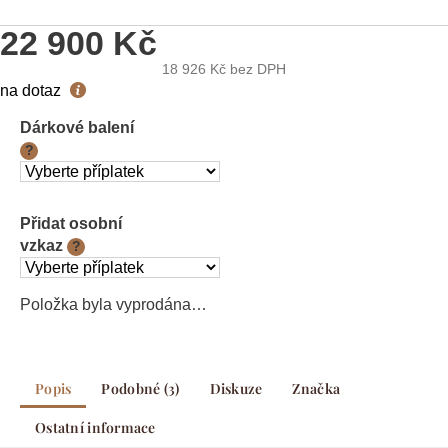
22 900 Kč
18 926 Kč
bez DPH
Měrná
na dotaz
cena:
Dárkové balení
?
Přidat osobní
vzkaz
?
Položka byla vyprodána…
Popis
Podobné (3)
Diskuze
Značka
Ostatní informace