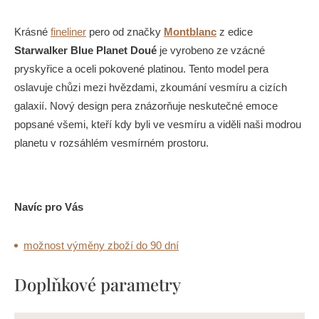
Krásné
fineliner
pero od značky
Montblanc
z edice
Starwalker Blue Planet Doué
je vyrobeno ze vzácné
pryskyřice a oceli pokovené platinou. Tento model pera
oslavuje chůzi mezi hvězdami, zkoumání vesmíru a cizích
galaxií. Nový design pera znázorňuje neskutečné emoce
popsané všemi, kteří kdy byli ve vesmíru a viděli naši modrou
planetu v rozsáhlém vesmírném prostoru.
Navíc pro Vás
možnost výměny zboží do 90 dní
Doplňkové parametry