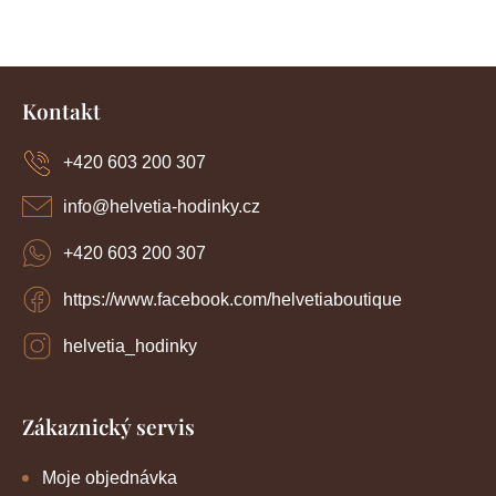
Z
á
Kontakt
p
a
+420 603 200 307
t
í
info
@
helvetia-hodinky.cz
+420 603 200 307
https://www.facebook.com/helvetiaboutique
helvetia_hodinky
Zákaznický servis
Moje objednávka