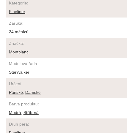
Kategorie
:
Fineliner
Záruka
:
24 měsíců
Značka
:
Montblanc
Modelová řada
:
StarWalker
Určení
:
Pánské
,
Dámské
Barva produktu
:
Modrá
,
Stříbrná
Druh pera
:
Fineliner