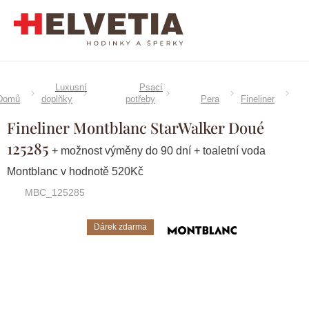
Přejít
na
obsah
Luxusní
Psací
Domů
doplňky
potřeby
Pera
Fineliner
Fineliner Montblanc StarWalker Doué
125285
+ možnost výměny do 90 dní + toaletní voda
Montblanc v hodnotě 520Kč
MBC_125285
Dárek zdarma
Značka:
Montblanc