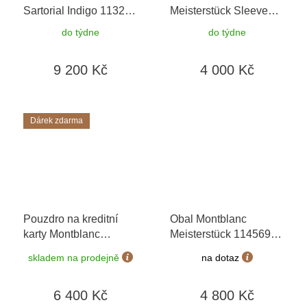
Sartorial Indigo 113213
Meisterstück Sleeve
+ možnost výměny do
198338 na 1 pero
+
do týdne
do týdne
90 dní + toaletní voda
možnost výměny do 90
Montblanc v hodnotě
dní
9 200 Kč
4 000 Kč
520Kč
Dárek zdarma
Pouzdro na kreditní
Obal Montblanc
karty Montblanc
Meisterstück 114569
Westside 116389
+
na 1 pero
skladem na prodejně
na dotaz
možnost výměny do 90
dní + dárkový poukaz v
6 400 Kč
4 800 Kč
hodnotě 500Kč