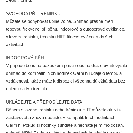
zlepšit formu.
SVOBODA PŘI TRÉNINKU
Můžete se pohybovat úplně volně. Snímač přesně měří
tepovou frekvenci při běhu, indoorové a outdoorové cyklistice,
silovém tréninku, tréninku HIIT, fitness cvičení a dalších
aktivitách.
INDOOROVÝ BĚH
V případě běhu na běžeckém pásu nebo na dráze uvnitř vysílá
snímač do kompatibilních hodinek Garmin i údaje o tempu a
vzdálenosti, takže máte k dispozici všechna důležitá data bez
ohledu na typ tréninku.
UKLÁDEJTE A PŘEPOSÍLEJTE DATA
Během silového tréninku nebo tréninku HIIT můžete aktivitu
zastavovat a znovu spouštět v kompatibilních hodinkách
Garmin. Pokud si hodinky sundáte a necháte je mimo dosah,
snímač HRM-Fit data ukládá a do hodinek je odešle ve chvíli,