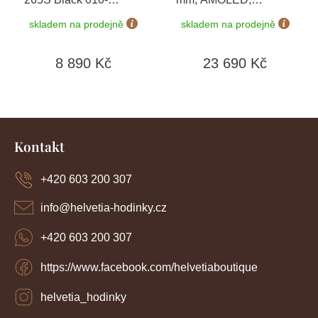
02810-13
+ možnost
Sapphire, Soft Gold /
skladem na prodejně
skladem na prodejně
výměny do 90 dní
Limestone 010-02903-
40 + náhradní řemínek
8 890 Kč
23 690 Kč
+ Topo Czech PRO
Voucher + náušnice
Guess JUBE01423 v
hodnotě 1790 Kč
Z
á
Kontakt
p
a
+420 603 200 307
t
í
info
@
helvetia-hodinky.cz
+420 603 200 307
https://www.facebook.com/helvetiaboutique
helvetia_hodinky