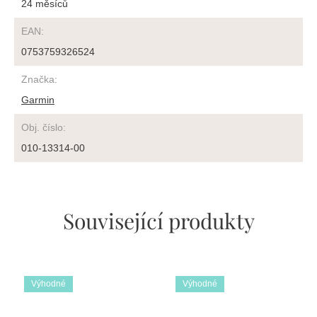
24 měsíců
EAN
:
0753759326524
Značka
:
Garmin
Obj. číslo
:
010-13314-00
Související produkty
Výhodné
Výhodné