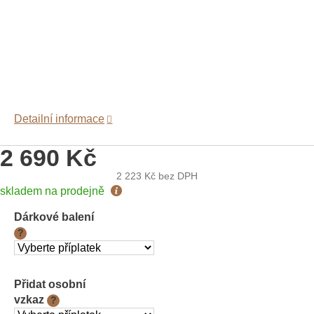
Detailní informace
2 690 Kč
2 223 Kč
bez DPH
Měrná
skladem na prodejně
cena:
Dárkové balení
?
Přidat osobní
vzkaz
?