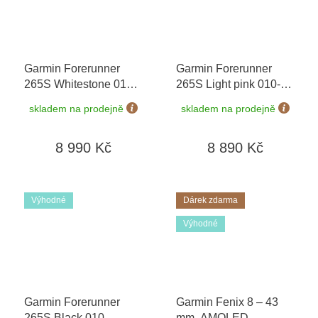
Garmin Forerunner
Garmin Forerunner
265S Whitestone 010-
265S Light pink 010-
02810-14
+ možnost
02810-15
+ možnost
skladem na prodejně
skladem na prodejně
výměny do 90 dní
výměny do 90 dní
8 990 Kč
8 890 Kč
Výhodné
Dárek zdarma
Výhodné
Garmin Forerunner
Garmin Fenix 8 – 43
265S Black 010-
mm, AMOLED,