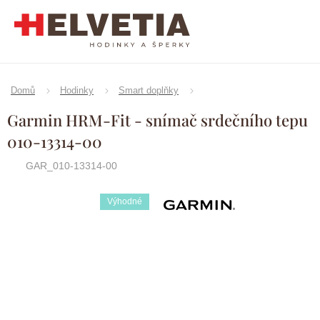
Přejít
na
obsah
Domů
Hodinky
Smart doplňky
Garmin HRM-Fit - snímač srdečního tepu
010-13314-00
GAR_010-13314-00
Výhodné
Značka:
Garmin