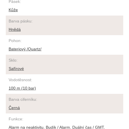
Pásek
:
Kůže
Barva pásku
:
Hnědá
Pohon
:
Bateriový /Quartz/
Sklo
:
Safírové
Vodotěsnost
:
100 m (10 bar)
Barva ciferníku
:
Černá
Funkce
:
Alarm na neaktivitu
,
Budík / Alarm
,
Duální čas / GMT
,