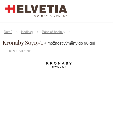
Přejít
na
obsah
Domů
Hodinky
Pánské hodinky
Kronaby S0719/1
+ možnost výměny do 90 dní
KRO_S0719/1
Značka:
Kronaby