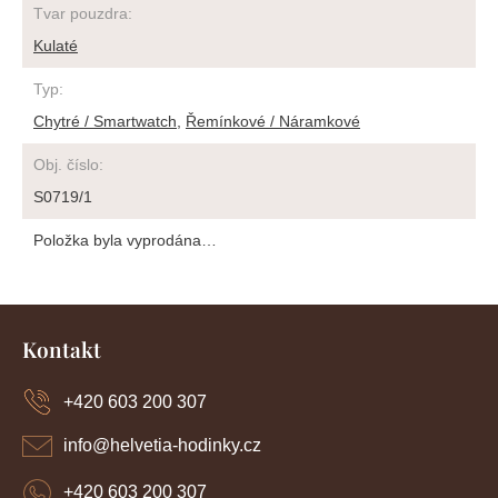
Tvar pouzdra
:
Kulaté
Typ
:
Chytré / Smartwatch
,
Řemínkové / Náramkové
Obj. číslo
:
S0719/1
Položka byla vyprodána…
Z
á
Kontakt
p
a
+420 603 200 307
t
í
info
@
helvetia-hodinky.cz
+420 603 200 307