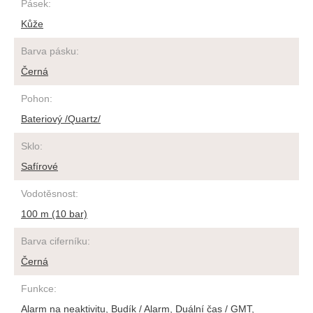
Pásek
:
Kůže
Barva pásku
:
Černá
Pohon
:
Bateriový /Quartz/
Sklo
:
Safírové
Vodotěsnost
:
100 m (10 bar)
Barva ciferníku
:
Černá
Funkce
:
Alarm na neaktivitu
,
Budík / Alarm
,
Duální čas / GMT
,