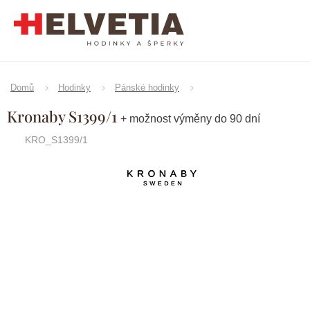
Přejít
na
obsah
Domů
Hodinky
Pánské hodinky
Kronaby S1399/1
+ možnost výměny do 90 dní
KRO_S1399/1
Značka:
Kronaby