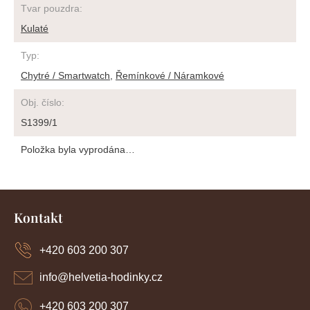
Tvar pouzdra
:
Kulaté
Typ
:
Chytré / Smartwatch
,
Řemínkové / Náramkové
Obj. číslo
:
S1399/1
Položka byla vyprodána…
Z
á
Kontakt
p
a
+420 603 200 307
t
í
info
@
helvetia-hodinky.cz
+420 603 200 307