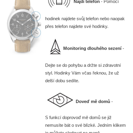
Najdi telefon
- Pomocí
hodinek najdete svůj telefon nebo naopak
přes telefon najdete své hodinky.
Monitoring dlouhého sezení
-
Dejte se do pohybu a držte si zdravotní
styl. Hodinky Vám včas řeknou, že už
delší dobu sedíte.
Doveď mě domů
-
S funkcí doprovoď mě domů se již
nemusíte bát o své blízké. Jedním klikem
je můžete sledovat na mapě.