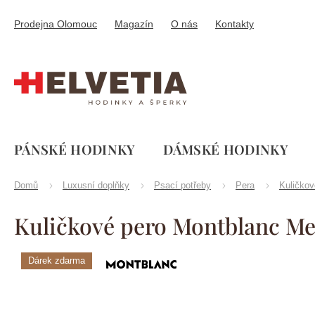
Přejít
na
Prodejna Olomouc
Magazín
O nás
Kontakty
obsah
PÁNSKÉ HODINKY
DÁMSKÉ HODINKY
Domů
Luxusní doplňky
Psací potřeby
Pera
Kuličkov
Kuličkové pero Montblanc Me
Dárek zdarma
Značka:
Montblanc