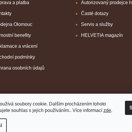
rava a platba
Autorizovaný prodejce 
takty
Časté dotazy
odejna Olomouc
Servis a služby
nostní benefity
HELVETIA magazín
klamace a vrácení
chodní podmínky
hrana osobních údajů
oužívá soubory cookie. Dalším procházením tohoto
S
jete souhlas s jejich používáním.. Více informací
zde
.
í
 vyhrazena.