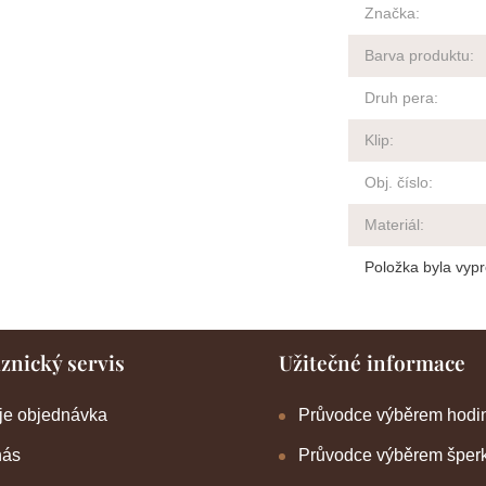
Značka
:
Barva produktu
:
Druh pera
:
Klip
:
Obj. číslo
:
Materiál
:
Položka byla vy
znický servis
Užitečné informace
je objednávka
Průvodce výběrem hodi
nás
Průvodce výběrem šper