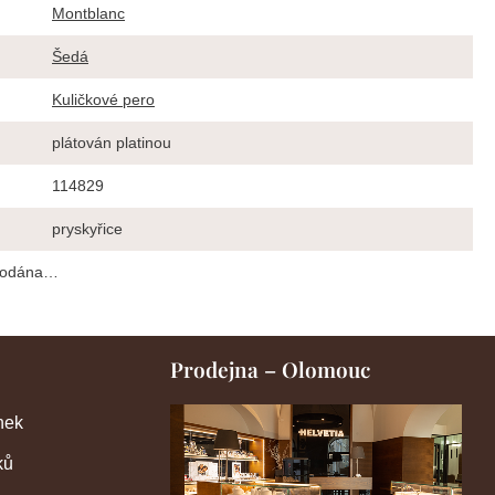
Montblanc
Šedá
Kuličkové pero
plátován platinou
114829
pryskyřice
prodána…
Prodejna – Olomouc
nek
ků