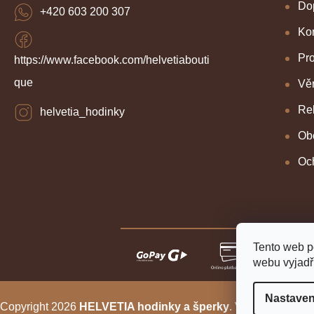
Dop
+420 603 200 307
Kon
Pr
https://www.facebook.com/helvetiabouti
que
Věr
Re
helvetia_hodinky
Ob
Oc
Tento web p
webu vyjadřu
Nastaven
Copyright 2026
HELVETIA hodinky a šperky
. Všechna práva