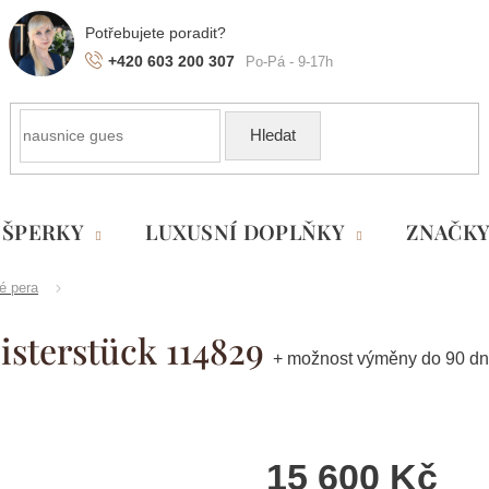
+420 603 200 307
Hledat
ŠPERKY
LUXUSNÍ DOPLŇKY
ZNAČK
é pera
isterstück 114829
+ možnost výměny do 90 dn
15 600 Kč