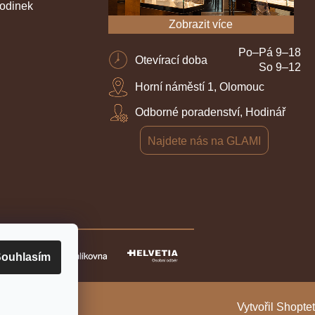
hodinek
Zobrazit více
Po–Pá 9–18
Otevírací doba
So 9–12
Horní náměstí 1, Olomouc
Odborné poradenství, Hodinář
Najdete nás na GLAMI
ouhlasím
Vytvořil Shoptet