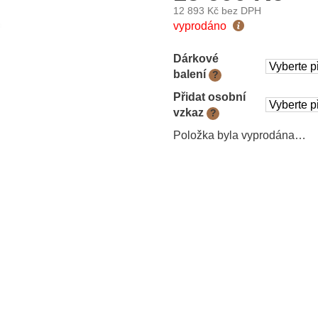
12 893 Kč
bez DPH
Měrná
vyprodáno
cena:
Dárkové
balení
?
Přidat osobní
vzkaz
?
Položka byla vyprodána…