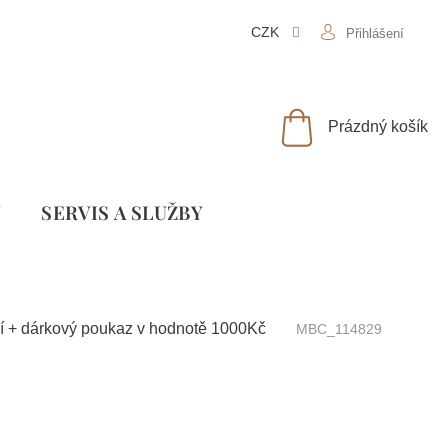
CZK
Přihlášení
NÁKUPNÍ
Prázdný košík
KOŠÍK
Y
SLUŽBY
í + dárkový poukaz v hodnotě 1000Kč
MBC_114829