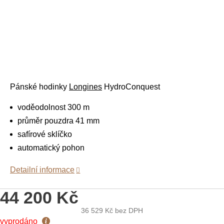
Pánské hodinky
Longines
HydroConquest
voděodolnost 300 m
průměr pouzdra 41 mm
safírové sklíčko
automatický pohon
Detailní informace
44 200 Kč
36 529 Kč
bez DPH
Měrná
vyprodáno