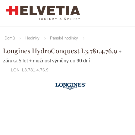
Přejít
na
obsah
Domů
Hodinky
Pánské hodinky
Longines HydroConquest L3.781.4.76.9
+
záruka 5 let + možnost výměny do 90 dní
LON_L3.781.4.76.9
Značka:
Longines