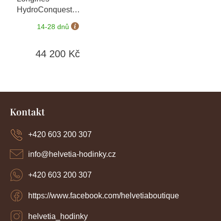
HydroConquest
L3.781.4.06.9
+ záruka
14-28 dnů
5 let + možnost výměny
do 90 dní
44 200 Kč
Z
á
Kontakt
p
a
+420 603 200 307
t
í
info
@
helvetia-hodinky.cz
+420 603 200 307
https://www.facebook.com/helvetiaboutique
helvetia_hodinky