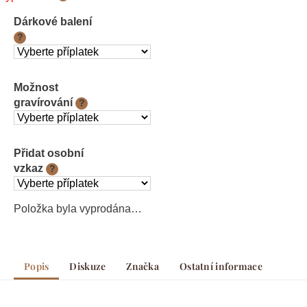
cena:
Dárkové balení
?
Možnost
gravírování
?
Přidat osobní
vzkaz
?
Položka byla vyprodána…
Popis
Diskuze
Značka
Ostatní informace