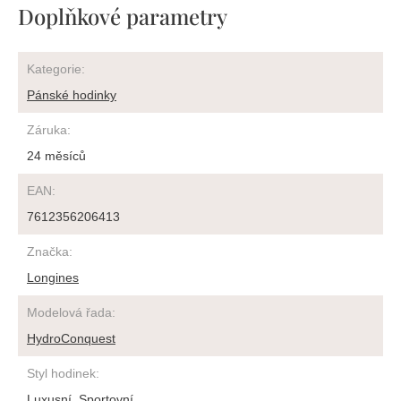
Doplňkové parametry
Kategorie
:
Pánské hodinky
Záruka
:
24 měsíců
EAN
:
7612356206413
Značka
:
Longines
Modelová řada
:
HydroConquest
Styl hodinek
:
Luxusní
,
Sportovní