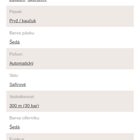
Pásek
:
Pryž / kaučuk
Barva pásku
:
Šedá
Pohon
:
Automatický
Sklo
:
Safírové
Vodotěsnost
:
300 m (30 bar)
Barva ciferníku
:
Šedá
Funkce
: