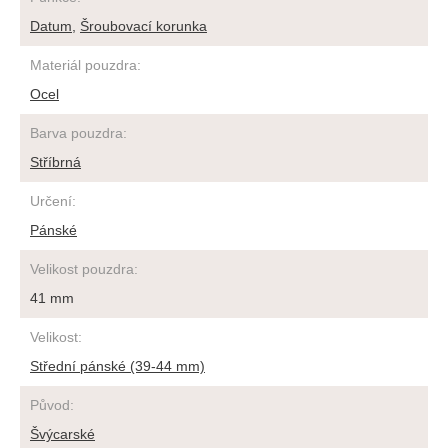
Datum
,
Šroubovací korunka
Materiál pouzdra
:
Ocel
Barva pouzdra
:
Stříbrná
Určení
:
Pánské
Velikost pouzdra
:
41 mm
Velikost
:
Střední pánské (39-44 mm)
Původ
:
Švýcarské