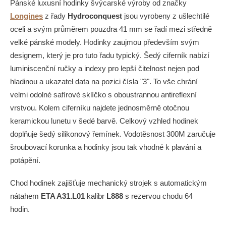
Pánské luxusní hodinky švýcarské výroby od značky
Longines
z řady
Hydroconquest
jsou vyrobeny z ušlechtilé
oceli a svým průměrem pouzdra 41 mm se řadí mezi středně
velké pánské modely. Hodinky zaujmou především svým
designem, který je pro tuto řadu typický. Šedý ciferník nabízí
luminiscenční ručky a indexy pro lepší čitelnost nejen pod
hladinou a ukazatel data na pozici čísla "3". To vše chrání
velmi odolné safírové sklíčko s oboustrannou antireflexní
vrstvou. Kolem ciferníku najdete jednosměrně otočnou
keramickou lunetu v šedé barvě. Celkový vzhled hodinek
doplňuje šedý silikonový řemínek. Vodotěsnost 300M zaručuje
šroubovací korunka a hodinky jsou tak vhodné k plavání a
potápění.
Chod hodinek zajišťuje mechanický strojek s automatickým
nátahem
ETA A31.L01
kalibr
L888
s rezervou chodu 64
hodin.