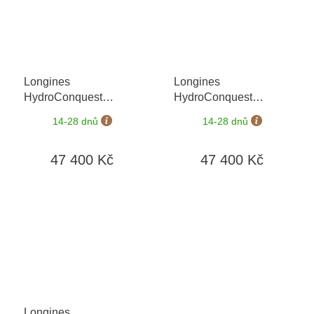
Longines
Longines
HydroConquest
HydroConquest
L3.781.4.56.6
L3.781.4.06.6
+ záruka
14-28 dnů
14-28 dnů
5 let + možnost výměny
do 90 dní
47 400 Kč
47 400 Kč
Longines