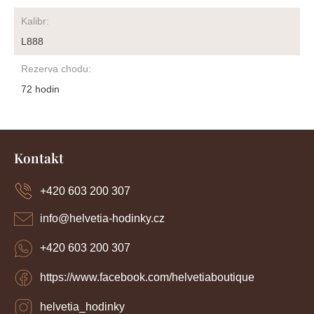
Kalibr
:
L888
Rezerva chodu
:
72 hodin
Z
á
Kontakt
p
a
+420 603 200 307
t
í
info
@
helvetia-hodinky.cz
+420 603 200 307
https://www.facebook.com/helvetiaboutique
helvetia_hodinky