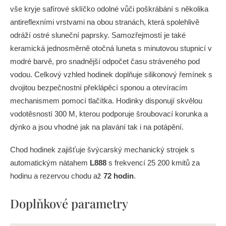
vše kryje safírové sklíčko odolné vůči poškrábání s několika
antireflexními vrstvami na obou stranách, která spolehlivě
odráží ostré sluneční paprsky. Samozřejmostí je také
keramická jednosměrně otočná luneta s minutovou stupnicí v
modré barvě, pro snadnější odpočet času stráveného pod
vodou. Celkový vzhled hodinek doplňuje silikonový řemínek s
dvojitou bezpečnostní překlápěcí sponou a otevíracím
mechanismem pomocí tlačítka. Hodinky disponují skvělou
vodotěsností 300 M, kterou podporuje šroubovací korunka a
dýnko a jsou vhodné jak na plavání tak i na potápění.
Chod hodinek zajišťuje švýcarský mechanický strojek s
automatickým nátahem
L888
s frekvencí 25 200 kmitů za
hodinu a rezervou chodu až
72 hodin
.
Doplňkové parametry