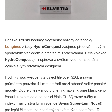
Pánské luxusní hodinky švýcarské výroby od značky
Longines
z řady
HydroConquest
zaujmou především svým
sportovním vzhledem a precizním zpracováním. Celá kolekce
HydroConquest
je inspirována světem vodních sportů a
vyniká svým odvážným designem.
Hodinky jsou vyrobeny z ušlechtilé oceli 316L a svým
průměrem pouzdra 41 mm se řadí mezi středně velké pánské
modely. Dobře čitelný modrý ciferník nabízí kromě klasického
času i ukazatel data na pozici čísla "3". Výrazné ručky a
indexy mají vrstvu luminiscence
Swiss Super-LumiNova
®
pro lepší čitelnost za zhoršených světelných podmínek. To