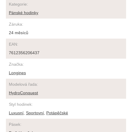
Kategorie
:
Pánské hodinky
Záruka
:
24 měsíců
EAN
:
7612356206437
Značka
:
Longines
Modelová řada
:
HydroConquest
Styl hodinek
:
Luxusní
,
Sportovní
,
Potápěčské
Pásek
: