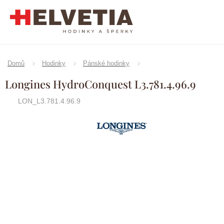
Přejít
na
obsah
Domů
Hodinky
Pánské hodinky
Longines HydroConquest L3.781.4.96.9
LON_L3.781.4.96.9
Značka:
Longines