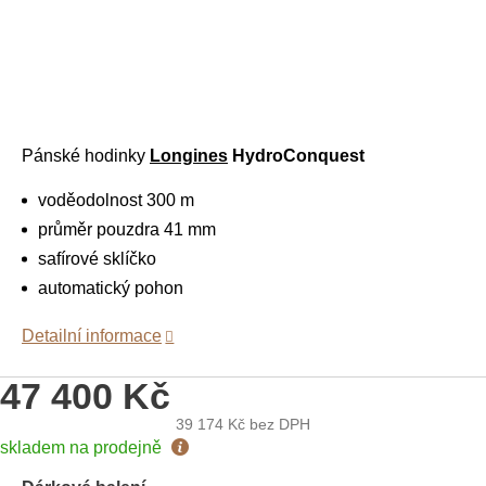
Pánské hodinky
Longines
HydroConquest
voděodolnost 300 m
průměr pouzdra 41 mm
safírové sklíčko
automatický pohon
Detailní informace
47 400 Kč
39 174 Kč
bez DPH
Měrná
skladem na prodejně
cena: