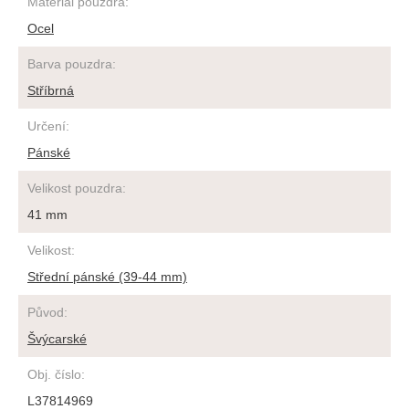
Materiál pouzdra
:
Ocel
Barva pouzdra
:
Stříbrná
Určení
:
Pánské
Velikost pouzdra
:
41 mm
Velikost
:
Střední pánské (39-44 mm)
Původ
:
Švýcarské
Obj. číslo
:
L37814969