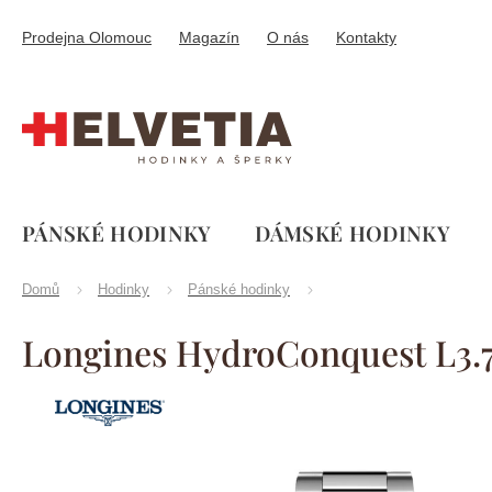
Přejít
na
Prodejna Olomouc
Magazín
O nás
Kontakty
obsah
PÁNSKÉ HODINKY
DÁMSKÉ HODINKY
Domů
Hodinky
Pánské hodinky
Longines HydroConquest L3.7
Značka:
Longines