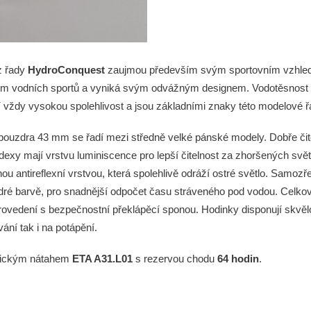
 řady
HydroConquest
zaujmou především svým sportovním vzhle
tem vodních sportů a vyniká svým odvážným designem. Vodotěsnost
í vždy vysokou spolehlivost a jsou základními znaky této modelové 
pouzdra 43 mm se řadí mezi středně velké pánské modely. Dobře čit
indexy mají vrstvu luminiscence pro lepší čitelnost za zhoršených sv
u antireflexní vrstvou, která spolehlivě odráží ostré světlo. Samozře
dré barvě, pro snadnější odpočet času stráveného pod vodou. Celko
provedení s bezpečnostní překlápěcí sponou. Hodinky disponují skvě
ání tak i na potápění.
atickým nátahem
ETA A31.L01
s rezervou chodu
64 hodin
.