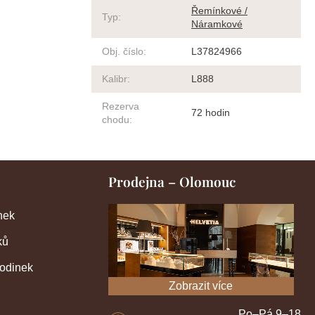
Řemínkové /
Typ
:
Náramkové
Obj. číslo
:
L37824966
Kalibr
:
L888
Rezerva
72 hodin
chodu
:
Prodejna – Olomouc
nek
ků
hodinek
Zobrazit více
Po–Pá 9–18