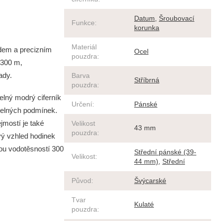
Datum
,
Šroubovací
Funkce
:
korunka
Materiál
dem a precizním
Ocel
pouzdra
:
 300 m,
řady.
Barva
Stříbrná
pouzdra
:
elný modrý ciferník
Určení
:
Pánské
ětelných podmínek.
jmostí je také
Velikost
43 mm
pouzdra
:
vý vzhled hodinek
lou vodotěsností 300
Střední pánské (39-
Velikost
:
44 mm)
,
Střední
Původ
:
Švýcarské
Tvar
Kulaté
pouzdra
: