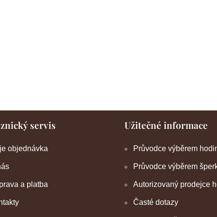
znický servis
Užitečné informace
je objednávka
Průvodce výběrem hodi
nás
Průvodce výběrem šper
rava a platba
Autorizovaný prodejce 
takty
Časté dotazy