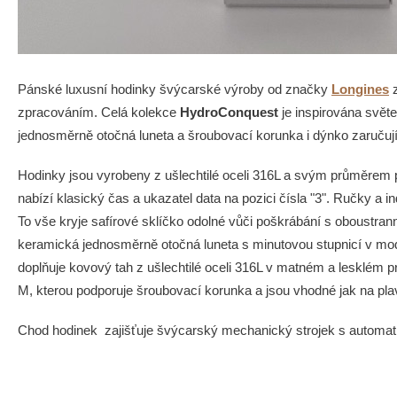
Pánské luxusní hodinky švýcarské výroby od značky
Longines
z
zpracováním. Celá kolekce
HydroConquest
je inspirována svě
jednosměrně otočná luneta a šroubovací korunka i dýnko zaručuj
Hodinky jsou vyrobeny z ušlechtilé oceli 316L a svým průměrem 
nabízí klasický čas a ukazatel data na pozici čísla "3". Ručky a 
To vše kryje safírové sklíčko odolné vůči poškrábání s oboustranno
keramická jednosměrně otočná luneta s minutovou stupnicí v mo
doplňuje kovový tah z ušlechtilé oceli 316L v matném a lesklém 
M, kterou podporuje šroubovací korunka a jsou vhodné jak na plav
Chod hodinek zajišťuje švýcarský mechanický strojek s autom