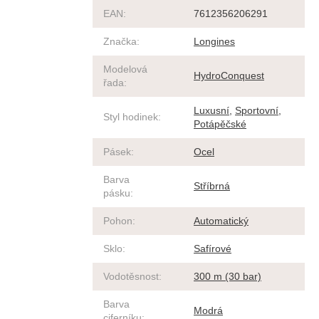
EAN
:
7612356206291
Značka
:
Longines
Modelová
HydroConquest
řada
:
Luxusní
,
Sportovní
,
Styl hodinek
:
Potápěčské
Pásek
:
Ocel
Barva
Stříbrná
pásku
:
Pohon
:
Automatický
Sklo
:
Safírové
Vodotěsnost
:
300 m (30 bar)
Barva
Modrá
ciferníku
: