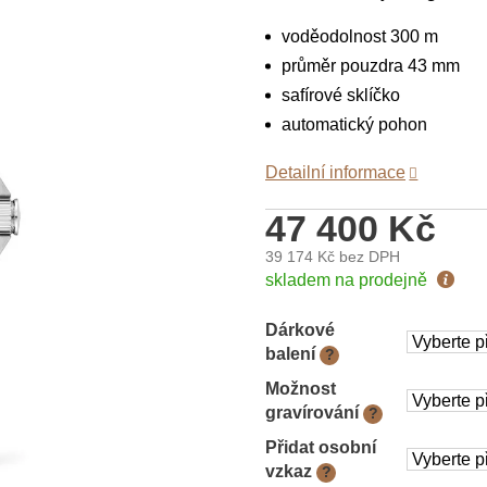
voděodolnost 300 m
průměr pouzdra 43 mm
safírové sklíčko
automatický pohon
Detailní informace
47 400 Kč
39 174 Kč
bez DPH
Měrná
skladem na prodejně
cena:
Dárkové
balení
?
Možnost
gravírování
?
Přidat osobní
vzkaz
?